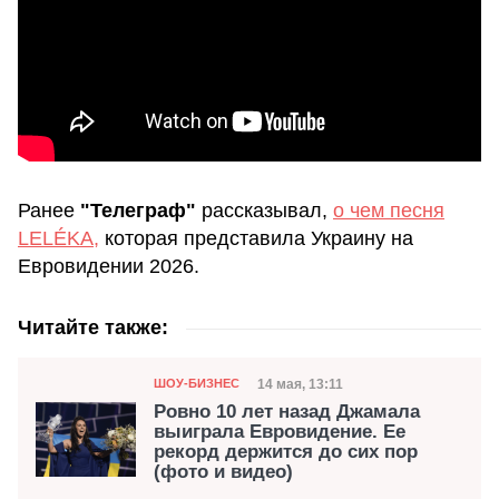
Ранее
"Телеграф"
рассказывал,
о чем песня
LELÉKA,
которая представила Украину на
Евровидении 2026.
Читайте также:
Категория
Дата публикации
14 мая, 13:11
ШОУ-БИЗНЕС
Ровно 10 лет назад Джамала
выиграла Евровидение. Ее
рекорд держится до сих пор
(фото и видео)