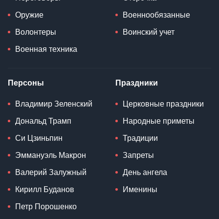
Оружие
Военнообязанные
Волонтеры
Воинский учет
Военная техника
Персоны
Праздники
Владимир Зеленский
Церковные праздники
Дональд Трамп
Народные приметы
Си Цзиньпин
Традиции
Эммануэль Макрон
Запреты
Валерий Залужный
День ангела
Кирилл Буданов
Именины
Петр Порошенко