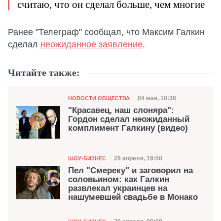
считаю, что он сделал больше, чем многие
Ранее "Телеграф" сообщал, что Максим Галкин
сделал
неожиданное заявление
.
Читайте также:
Категория
Дата публикации
04 мая, 10:38
НОВОСТИ ОБЩЕСТВА
"Красавец, наш слоняра":
Гордон сделал неожиданный
комплимент Галкину (видео)
Категория
Дата публикации
28 апреля, 19:50
ШОУ-БИЗНЕС
Пел "Смереку" и заговорил на
соловьином: как Галкин
развлекал украинцев на
нашумевшей свадьбе в Монако
Категория