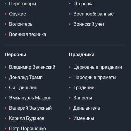
Переговоры
Отсрочка
Оружие
Военнообязанные
Волонтеры
Воинский учет
Военная техника
Персоны
Праздники
Владимир Зеленский
Церковные праздники
Дональд Трамп
Народные приметы
Си Цзиньпин
Традиции
Эммануэль Макрон
Запреты
Валерий Залужный
День ангела
Кирилл Буданов
Именины
Петр Порошенко