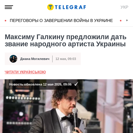
УКР
ПЕРЕГОВОРЫ О ЗАВЕРШЕНИИ ВОЙНЫ В УКРАИНЕ
КОН
Максиму Галкину предложили дать
звание народного артиста Украины
Диана Могилевич
12 мая, 09:03
Автор
Дата публикации
ЧИТАТИ УКРАЇНСЬКОЮ
А
Новость обновлена 12 мая 2026, 09:06