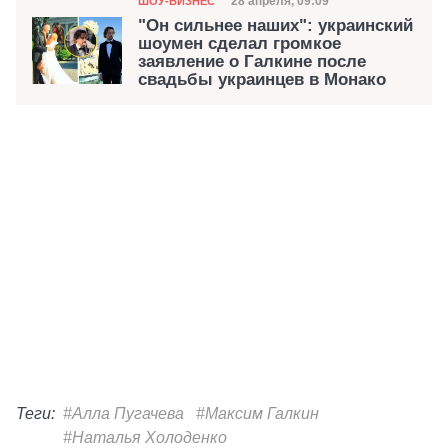
Дата публикации
28 апреля, 09:09
ШОУ-БИЗНЕС
"Он сильнее наших": украинский
шоумен сделал громкое
заявление о Галкине после
свадьбы украинцев в Монако
Теги:
#Алла Пугачева
#Максим Галкин
#Наталья Холоденко