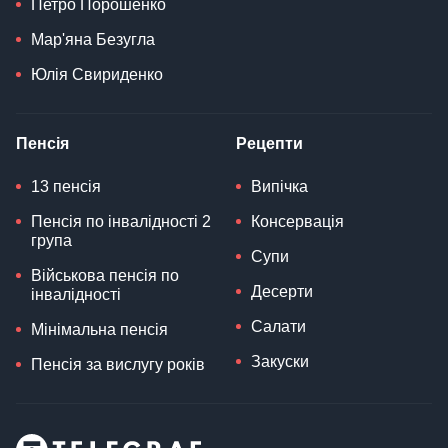
Петро Порошенко
Мар'яна Безугла
Юлія Свириденко
Пенсія
Рецепти
13 пенсія
Випічка
Пенсія по інвалідності 2
Консервація
група
Супи
Військова пенсія по
Десерти
інвалідності
Салати
Мінімальна пенсія
Закуски
Пенсія за вислугу років