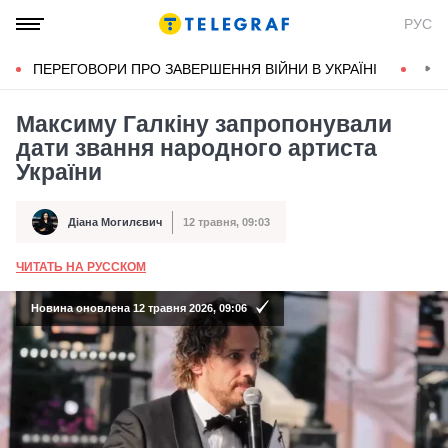
РУС
ПЕРЕГОВОРИ ПРО ЗАВЕРШЕННЯ ВІЙНИ В УКРАЇНІ
КОН
Максиму Галкіну запропонували
дати звання народного артиста
України
Діана Могилєвич
12 травня, 09:03
Автор
Дата публікації
ЧИТАТЬ НА РУССКОМ
А
Новина оновлена 12 травня 2026, 09:06