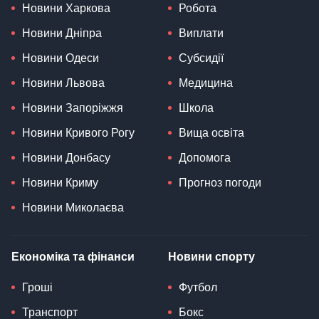
Новини Харкова
Робота
Новини Дніпра
Виплати
Новини Одеси
Субсидії
Новини Львова
Медицина
Новини Запоріжжя
Школа
Новини Кривого Рогу
Вища освіта
Новини Донбасу
Допомога
Новини Криму
Прогноз погоди
Новини Миколаєва
Економіка та фінанси
Новини спорту
Гроші
Футбол
Транспорт
Бокс