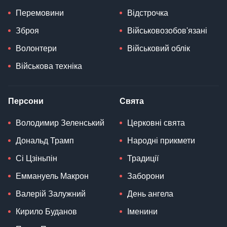
Перемовини
Відстрочка
Зброя
Військовозобов'язані
Волонтери
Військовий облік
Військова техніка
Персони
Свята
Володимир Зеленський
Церковні свята
Дональд Трамп
Народні прикмети
Сі Цзіньпін
Традиції
Еммануель Макрон
Заборони
Валерій Залужний
День ангела
Кирило Буданов
Іменини