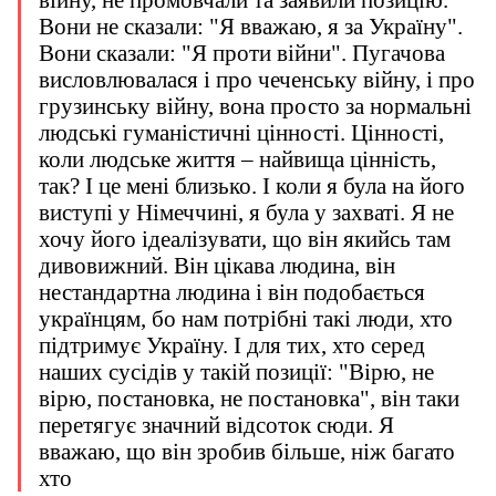
війну, не промовчали та заявили позицію.
Вони не сказали: "Я вважаю, я за Україну".
Вони сказали: "Я проти війни". Пугачова
висловлювалася і про чеченську війну, і про
грузинську війну, вона просто за нормальні
людські гуманістичні цінності. Цінності,
коли людське життя – найвища цінність,
так? І це мені близько. І коли я була на його
виступі у Німеччині, я була у захваті. Я не
хочу його ідеалізувати, що він якийсь там
дивовижний. Він цікава людина, він
нестандартна людина і він подобається
українцям, бо нам потрібні такі люди, хто
підтримує Україну. І для тих, хто серед
наших сусідів у такій позиції: "Вірю, не
вірю, постановка, не постановка", він таки
перетягує значний відсоток сюди. Я
вважаю, що він зробив більше, ніж багато
хто