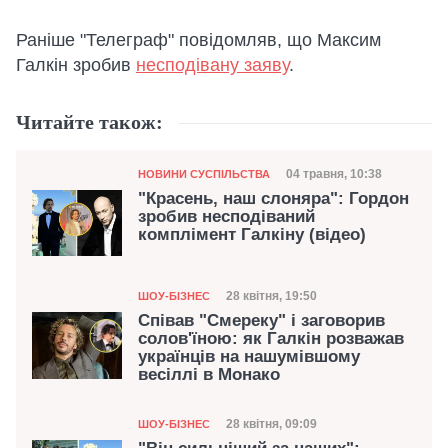
Раніше "Телеграф" повідомляв, що Максим
Галкін зробив
несподівану заяву
.
Читайте також:
Категорія
Дата публікації
04 травня, 10:38
НОВИНИ СУСПІЛЬСТВА
"Красень, наш слоняра": Гордон
зробив несподіваний
комплімент Галкіну (відео)
Категорія
Дата публікації
28 квітня, 19:50
ШОУ-БІЗНЕС
Співав "Смереку" і заговорив
солов'їною: як Галкін розважав
українців на нашумівшому
весіллі в Монако
Категорія
Дата публікації
28 квітня, 09:09
ШОУ-БІЗНЕС