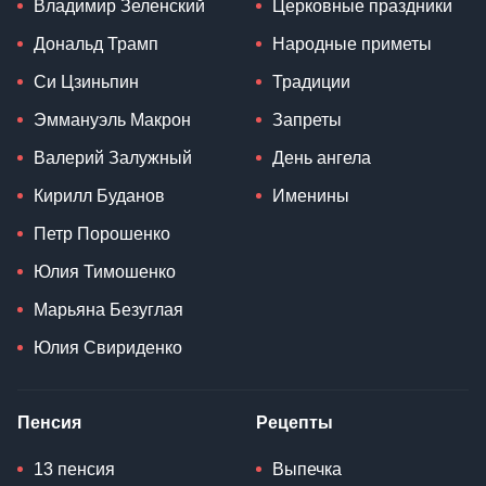
Владимир Зеленский
Церковные праздники
Дональд Трамп
Народные приметы
Си Цзиньпин
Традиции
Эммануэль Макрон
Запреты
Валерий Залужный
День ангела
Кирилл Буданов
Именины
Петр Порошенко
Юлия Тимошенко
Марьяна Безуглая
Юлия Свириденко
Пенсия
Рецепты
13 пенсия
Выпечка