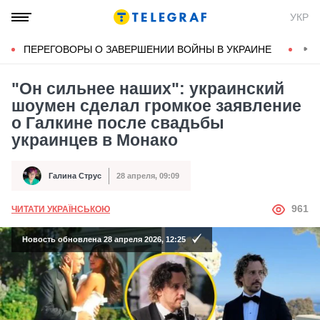
УКР
ПЕРЕГОВОРЫ О ЗАВЕРШЕНИИ ВОЙНЫ В УКРАИНЕ
КОН
"Он сильнее наших": украинский
шоумен сделал громкое заявление
о Галкине после свадьбы
украинцев в Монако
Галина Струс
28 апреля, 09:09
Автор
Дата публикации
АВТОР
961
ЧИТАТИ УКРАЇНСЬКОЮ
Новость обновлена 28 апреля 2026, 12:25