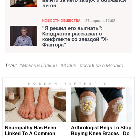
выйти за него замуж и обижался
ли он
Категория
Дата публикации
27 апреля, 12:02
НОВОСТИ ОБЩЕСТВА
"Я решил его выгнать":
Кондратюк рассказал о
конфликте со звездой "Х-
Фактора"
Теги:
#Максим Галкин
#Юлик
#свадьба в Монако