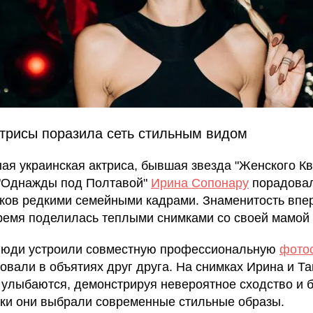
трисы поразила сеть стильным видом
ая украинская актриса, бывшая звезда "Женского Кв
"Однажды под Полтавой"
Ирина Сопонару
порадова
ков редкими семейными кадрами. Знаменитость впе
ремя поделилась теплыми снимками со своей мамой
юди устроили совместную профессиональную
фото
ровали в объятиях друг друга. На снимках Ирина и Т
 улыбаются, демонстрируя невероятное сходство и б
ки они выбрали современные стильные образы.