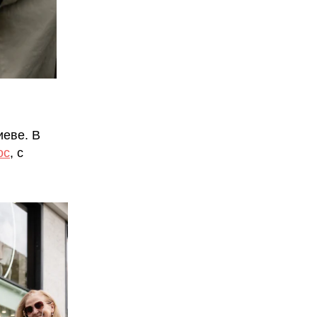
иеве. В
ос
, с