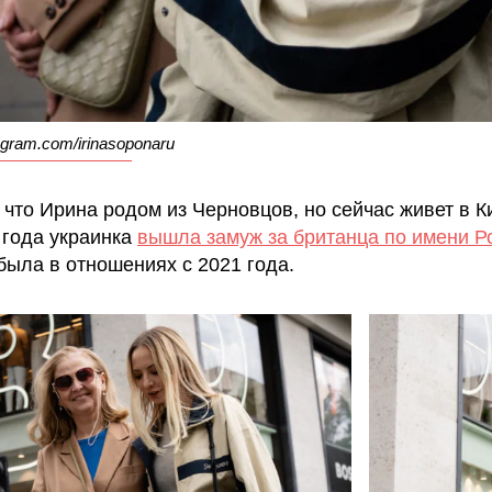
gram.com/irinasoponaru
 что Ирина родом из Черновцов, но сейчас живет в К
 года украинка
вышла замуж за британца по имени Р
была в отношениях с 2021 года.