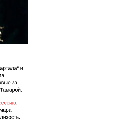
артала" и
ла
рвые за
 Тамарой.
сессию
,
амара
лизость.