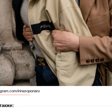
gram.com/irinasoponaru
также: