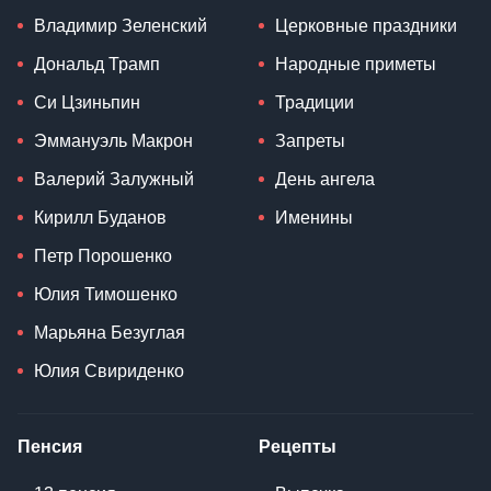
Владимир Зеленский
Церковные праздники
Дональд Трамп
Народные приметы
Си Цзиньпин
Традиции
Эммануэль Макрон
Запреты
Валерий Залужный
День ангела
Кирилл Буданов
Именины
Петр Порошенко
Юлия Тимошенко
Марьяна Безуглая
Юлия Свириденко
Пенсия
Рецепты