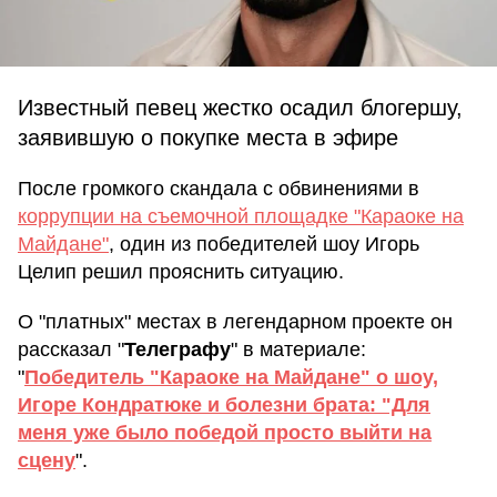
Известный певец жестко осадил блогершу,
заявившую о покупке места в эфире
После громкого скандала с обвинениями в
коррупции на съемочной площадке "Караоке на
Майдане"
, один из победителей шоу Игорь
Целип решил прояснить ситуацию.
О "платных" местах в легендарном проекте он
рассказал "
Телеграфу
" в материале:
"
Победитель "Караоке на Майдане" о шоу,
Игоре Кондратюке и болезни брата: "Для
меня уже было победой просто выйти на
сцену
".