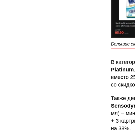
Большие ск
В катего
Platinum
вместо 25
со скидк
Также де
Sensody
мл) – мин
+ 3 карт
на 38%.