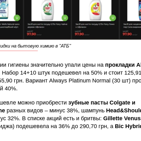
идки на бытовую химию в "АТБ"
рии гигиены значительно упали цены на
прокладки A
. Набор 14+10 штук подешевел на 50% и стоит 125,91
5,90 грн. Вариант Always Platinum Normal (30 шт) пр
ой 40%.
шевле можно приобрести
зубные пасты Colgate и
ne
разных видов – минус 38%, шампунь
Head&Shoul
ус 32%. В списке акций есть и бритвы:
Gillette Venus
риджа) подешевела на 36% до 290,70 грн, а
Bic Hybri