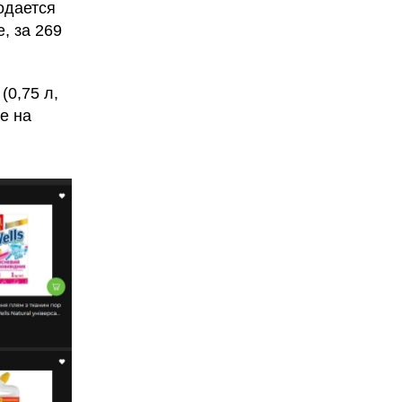
родается
, за 269
(0,75 л,
е на