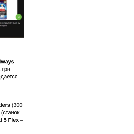
lways
 грн
одается
ders
(300
(станок
d 5 Flex
–