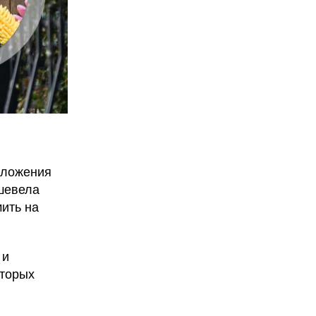
дложения
ешевела
мить на
 и
оторых