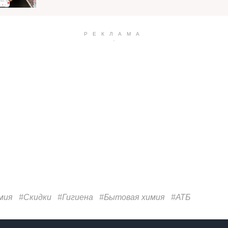
мия
#Скидки
#Гигиена
#Бытовая химия
#АТБ