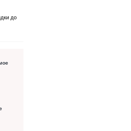
идки до
мое
е