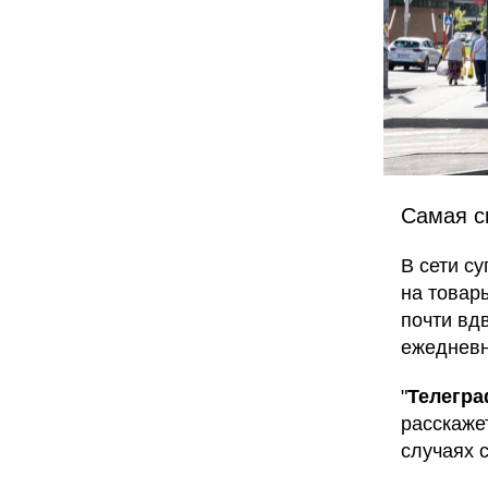
Самая ск
В сети с
на товар
почти вд
ежедневн
"
Телегр
расскаже
случаях 