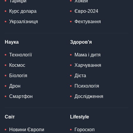
Тарифи
Хокей
Курс долара
Євро-2024
Укрзалізниця
Фехтування
Наука
Здоров'я
Технології
Мама і дитя
Космос
Харчування
Біологія
Дієта
Дрон
Психологія
Смартфон
Дослідження
Світ
Lifestyle
Новини Європи
Гороскоп