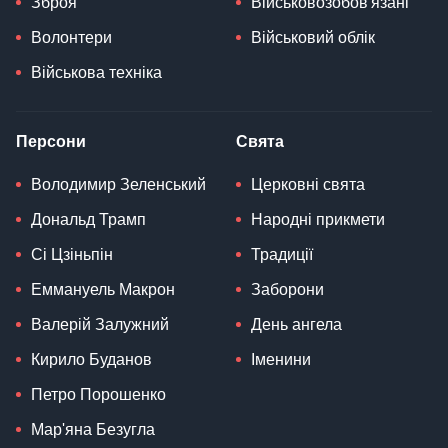
Зброя
Військовозобов'язані
Волонтери
Військовий облік
Військова техніка
Персони
Свята
Володимир Зеленський
Церковні свята
Дональд Трамп
Народні прикмети
Сі Цзіньпін
Традиції
Еммануель Макрон
Заборони
Валерій Залужний
День ангела
Кирило Буданов
Іменини
Петро Порошенко
Мар'яна Безугла