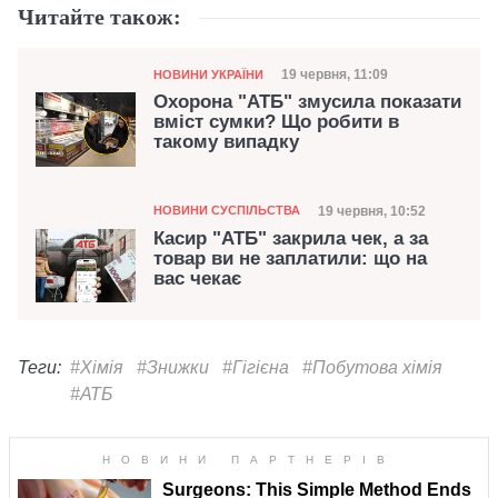
Читайте також:
Категорія
Дата публікації
19 червня, 11:09
НОВИНИ УКРАЇНИ
Охорона "АТБ" змусила показати
вміст сумки? Що робити в
такому випадку
Категорія
Дата публікації
19 червня, 10:52
НОВИНИ СУСПІЛЬСТВА
Касир "АТБ" закрила чек, а за
товар ви не заплатили: що на
вас чекає
Теги:
#Хімія
#Знижки
#Гігієна
#Побутова хімія
#АТБ