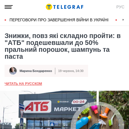
РУС
ПЕРЕГОВОРИ ПРО ЗАВЕРШЕННЯ ВІЙНИ В УКРАЇНІ
КОН
Знижки, повз які складно пройти: в
"АТБ" подешевшали до 50%
пральний порошок, шампунь та
паста
Марина Бондаренко
19 червня, 14:30
Автор
Дата публікації
ЧИТАТЬ НА РУССКОМ
А