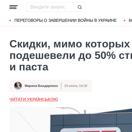
Популярные запросы
Мариуполь
Донбасс
Зеленский
ПЕРЕГОВОРЫ О ЗАВЕРШЕНИИ ВОЙНЫ В УКРАИНЕ
К
Скидки, мимо которых
подешевели до 50% с
и паста
Марина Бондаренко
19 июня, 14:30
Автор
Дата публикации
ЧИТАТИ УКРАЇНСЬКОЮ