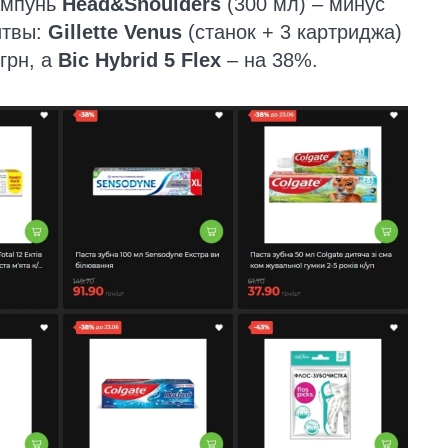
ампунь
Head&Shoulders
(300 мл) – минус
итвы:
Gillette Venus
(станок + 3 картриджа)
грн, а
Bic Hybrid 5 Flex
– на 38%.