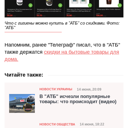
Что с гигиены можно купить в "АТБ" со скидками. Фото:
"АТБ"
Напомним, ранее "Телеграф" писал, что в "АТБ"
также держатся
скидки на бытовые товары для
дома.
Читайте также:
Категория
Дата публикации
14 июня, 20:09
НОВОСТИ УКРАИНЫ
В "АТБ" исчезли популярные
товары: что происходит (видео)
Категория
Дата публикации
14 июня, 18:22
НОВОСТИ ОБЩЕСТВА