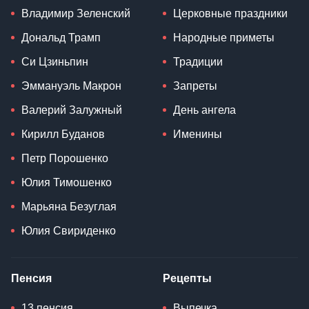
Владимир Зеленский
Церковные праздники
Дональд Трамп
Народные приметы
Си Цзиньпин
Традиции
Эммануэль Макрон
Запреты
Валерий Залужный
День ангела
Кирилл Буданов
Именины
Петр Порошенко
Юлия Тимошенко
Марьяна Безуглая
Юлия Свириденко
Пенсия
Рецепты
13 пенсия
Выпечка