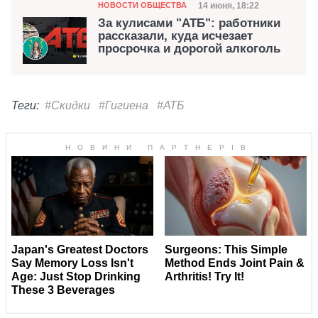
Категория
Дата публикации
14 июня, 18:22
НОВОСТИ ОБЩЕСТВА
За кулисами "АТБ": работники
рассказали, куда исчезает
просрочка и дорогой алкоголь
Теги:
#Скидки
#Гигиена
#АТБ