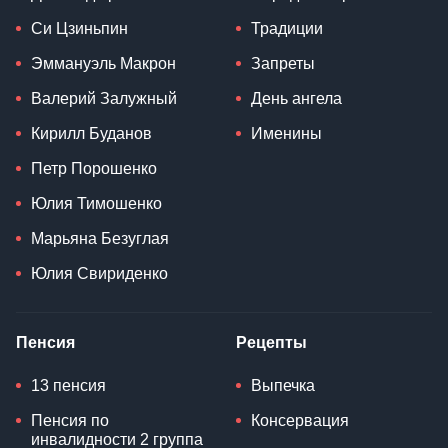
Си Цзиньпин
Традиции
Эммануэль Макрон
Запреты
Валерий Залужный
День ангела
Кирилл Буданов
Именины
Петр Порошенко
Юлия Тимошенко
Марьяна Безуглая
Юлия Свириденко
Пенсия
Рецепты
13 пенсия
Выпечка
Пенсия по
Консервация
инвалидности 2 группа