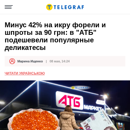
Минус 42% на икру форели и
шпроты за 90 грн: в "АТБ"
подешевели популярные
деликатесы
Марина Ищенко
08 мая, 14:24
Автор
Дата публикации
ЧИТАТИ УКРАЇНСЬКОЮ