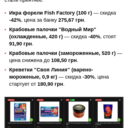
стали приятнее:
Икра форели Fish Factory (100 г)
— скидка
-42%
, цена за банку
275,67 грн
.
Крабовые палочки "Водный Мир"
(охлажденные, 420 г)
— скидка
-40%
, стоят
91,90 грн
.
Крабовые палочки (замороженные, 520 г)
—
цена снижена до
108,50 грн
.
Креветки "Своя Линия" (варено-
мороженые, 0,9 кг)
— скидка
-30%
, цена
стартует от
180,90 грн
.