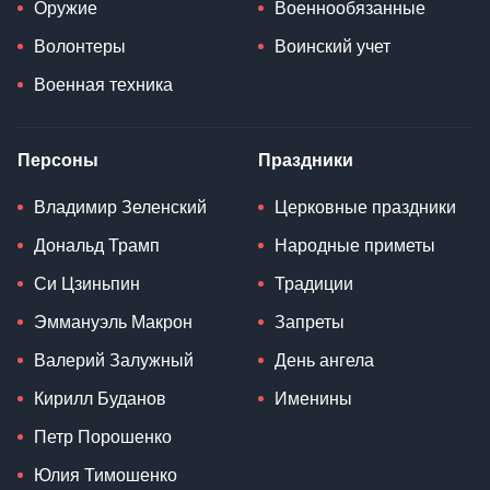
Оружие
Военнообязанные
Волонтеры
Воинский учет
Военная техника
Персоны
Праздники
Владимир Зеленский
Церковные праздники
Дональд Трамп
Народные приметы
Си Цзиньпин
Традиции
Эммануэль Макрон
Запреты
Валерий Залужный
День ангела
Кирилл Буданов
Именины
Петр Порошенко
Юлия Тимошенко