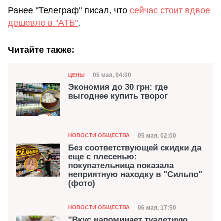
Ранее "Телеграф" писал, что
сейчас стоит вдвое
дешевле в "АТБ"
.
Читайте также:
Категория
Дата публикации
05 мая, 04:00
ЦЕНЫ
Экономия до 30 грн: где
выгоднее купить творог
Категория
Дата публикации
05 мая, 02:00
НОВОСТИ ОБЩЕСТВА
Без соответствующей скидки да
еще с плесенью:
покупательница показала
неприятную находку в "Сильпо"
(фото)
Категория
Дата публикации
06 мая, 17:50
НОВОСТИ ОБЩЕСТВА
"Вкус напоминает туалетную