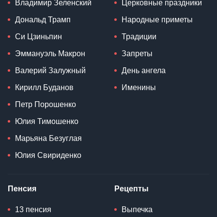
Владимир Зеленский
Церковные праздники
Дональд Трамп
Народные приметы
Си Цзиньпин
Традиции
Эммануэль Макрон
Запреты
Валерий Залужный
День ангела
Кирилл Буданов
Именины
Петр Порошенко
Юлия Тимошенко
Марьяна Безуглая
Юлия Свириденко
Пенсия
Рецепты
13 пенсия
Выпечка