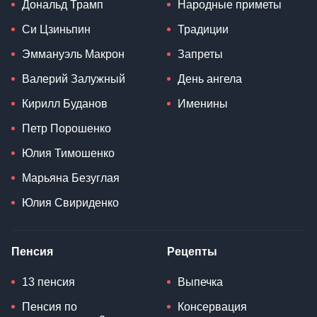
Дональд Трамп
Народные приметы
Си Цзиньпин
Традиции
Эммануэль Макрон
Запреты
Валерий Залужный
День ангела
Кирилл Буданов
Именины
Петр Порошенко
Юлия Тимошенко
Марьяна Безуглая
Юлия Свириденко
Пенсия
Рецепты
13 пенсия
Выпечка
Пенсия по
Консервация