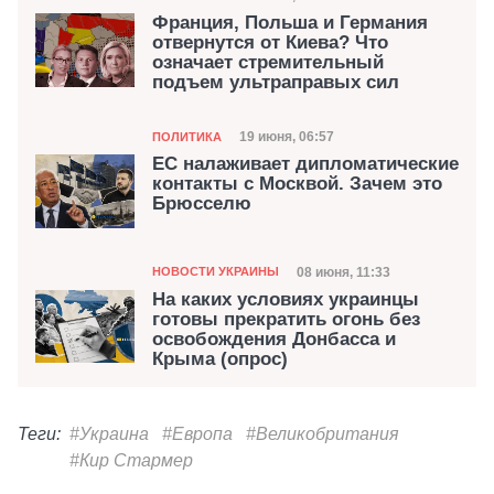
Франция, Польша и Германия
отвернутся от Киева? Что
означает стремительный
подъем ультраправых сил
Категория
Дата публикации
19 июня, 06:57
ПОЛИТИКА
ЕС налаживает дипломатические
контакты с Москвой. Зачем это
Брюсселю
Категория
Дата публикации
08 июня, 11:33
НОВОСТИ УКРАИНЫ
На каких условиях украинцы
готовы прекратить огонь без
освобождения Донбасса и
Крыма (опрос)
Теги:
#Украина
#Европа
#Великобритания
#Кир Стармер