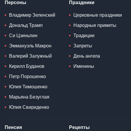
Персоны
Праздники
Владимир Зеленский
Церковные праздники
Дональд Трамп
Народные приметы
Си Цзиньпин
Традиции
Эммануэль Макрон
Запреты
Валерий Залужный
День ангела
Кирилл Буданов
Именины
Петр Порошенко
Юлия Тимошенко
Марьяна Безуглая
Юлия Свириденко
Пенсия
Рецепты