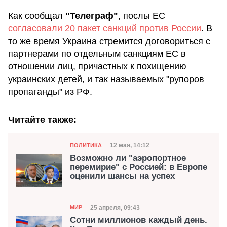
Как сообщал
"Телеграф"
, послы ЕС
согласовали 20 пакет санкций против России
. В
то же время Украина стремится договориться с
партнерами по отдельным санкциям ЕС в
отношении лиц, причастных к похищению
украинских детей, и так называемых "рупоров
пропаганды" из РФ.
Читайте также:
Категория
Дата публикации
12 мая, 14:12
ПОЛИТИКА
Возможно ли "аэропортное
перемирие" с Россией: в Европе
оценили шансы на успех
Категория
Дата публикации
25 апреля, 09:43
МИР
Сотни миллионов каждый день.