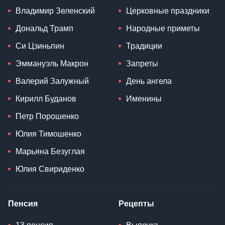
Владимир Зеленский
Церковные праздники
Дональд Трамп
Народные приметы
Си Цзиньпин
Традиции
Эммануэль Макрон
Запреты
Валерий Залужный
День ангела
Кирилл Буданов
Именины
Петр Порошенко
Юлия Тимошенко
Марьяна Безуглая
Юлия Свириденко
Пенсия
Рецепты