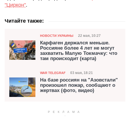
"Циркон"
.
Читайте также:
Категория
Дата публикации
22 мая, 10:27
НОВОСТИ УКРАИНЫ
Карфаген держался меньше.
Россияне более 4 лет не могут
захватить Малую Токмачку: что
там происходит (карта)
Категория
Дата публикации
03 мая, 18:21
WAR TELEGRAF
На базе россиян на "Азовстали"
произошел пожар, сообщают о
жертвах (фото, видео)