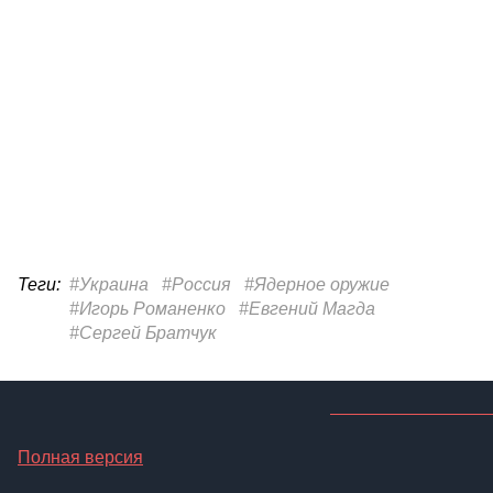
Теги:
#Украина
#Россия
#Ядерное оружие
#Игорь Романенко
#Евгений Магда
#Сергей Братчук
Полная версия