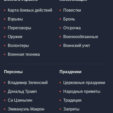
Карта боевых действий
Повестки
Взрывы
Бронь
Переговоры
Отсрочка
Оружие
Военнообязанные
Волонтеры
Воинский учет
Военная техника
Персоны
Праздники
Владимир Зеленский
Церковные праздники
Дональд Трамп
Народные приметы
Си Цзиньпин
Традиции
Эммануэль Макрон
Запреты