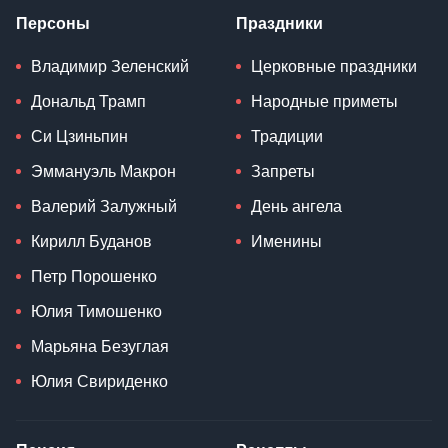
Персоны
Праздники
Владимир Зеленский
Церковные праздники
Дональд Трамп
Народные приметы
Си Цзиньпин
Традиции
Эммануэль Макрон
Запреты
Валерий Залужный
День ангела
Кирилл Буданов
Именины
Петр Порошенко
Юлия Тимошенко
Марьяна Безуглая
Юлия Свириденко