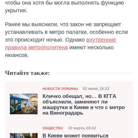
чтобы она хотя бы могла выполнять функцию
укрытия.
Ранее мы выяснили, что закон не запрещает
устанавливать в метро палатки, особенно если
это происходит ночью. Однако
внутренние
правила метрополитена
имеют несколько
нюансов.
Читайте также:
Категория
Дата публикации
02 июня, 16:32
НОВОСТИ УКРАИНЫ
Кличко обещал, но… В КГГА
объяснили, заменяют ли
машрутки в Киеве и что с метро
на Виноградарь
Категория
Дата публикации
10 марта, 08:42
ОБЩЕСТВО
В Киеве может появиться