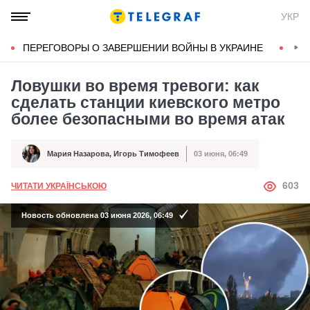
УКР
ПЕРЕГОВОРЫ О ЗАВЕРШЕНИИ ВОЙНЫ В УКРАИНЕ
КОН
Ловушки во время тревоги: как
сделать станции киевского метро
более безопасными во время атак
Мария Назарова
,
Игорь Тимофеев
03 июня, 06:49
Автор
Дата публикации
АВТОР
603
ЧИТАТИ УКРАЇНСЬКОЮ
Новость обновлена 03 июня 2026, 06:49