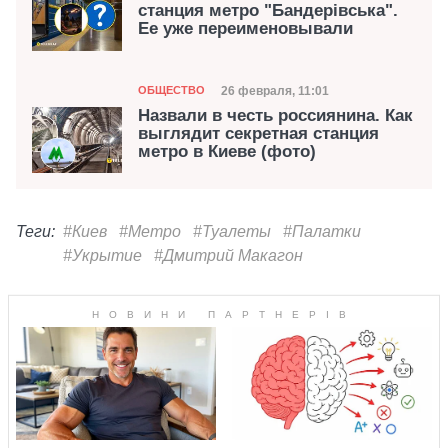
станция метро "Бандерівська".
Ее уже переименовывали
Категория
Дата публикации
26 февраля, 11:01
ОБЩЕСТВО
Назвали в честь россиянина. Как
выглядит секретная станция
метро в Киеве (фото)
Теги:
#Киев
#Метро
#Туалеты
#Палатки
#Укрытие
#Дмитрий Макагон