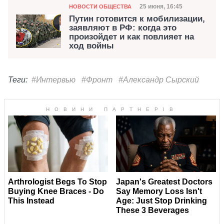
Категория
Дата публикации
25 июня, 16:45
НОВОСТИ ОБЩЕСТВА
Путин готовится к мобилизации,
заявляют в РФ: когда это
произойдет и как повлияет на
ход войны
Теги:
#Интервью
#Фронт
#Александр Сырский