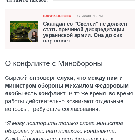
Категория
Дата публикации
27 июня, 13:44
БЛОГИ/МНЕНИЯ
Скандал со "Скелей" не должен
стать причиной дискредитации
украинской армии. Она до сих
пор воюет
О конфликте с Минобороны
Сырский
опроверг слухи, что между ним и
министром обороны Михаилом Федоровым
якобы есть конфликт
. В то же время, во время
работы действительно возникают отдельные
вопросы, требующие согласования.
"Я могу повторить только слова министра
обороны: у нас нет никакого конфликта.
Каждый выполняет свои обязанности, у