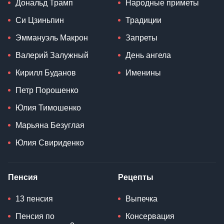
Дональд Трамп
Народные приметы
Си Цзиньпин
Традиции
Эммануэль Макрон
Запреты
Валерий Залужный
День ангела
Кирилл Буданов
Именины
Петр Порошенко
Юлия Тимошенко
Марьяна Безуглая
Юлия Свириденко
Пенсия
Рецепты
13 пенсия
Выпечка
Пенсия по
Консервация