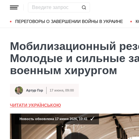
Популярные запросы
Мариуполь
Донбасс
Зеленский
ПЕРЕГОВОРЫ О ЗАВЕРШЕНИИ ВОЙНЫ В УКРАИНЕ
К
Мобилизационный резе
Молодые и сильные за
военным хирургом
Артур Гор
17 июня, 09:00
Автор
Дата публикации
ЧИТАТИ УКРАЇНСЬКОЮ
Новость обновлена 17 июня 2026, 10:41