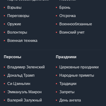
Взрывы
Бронь
Переговоры
Отсрочка
Оружие
Военнообязанные
Волонтеры
Воинский учет
Военная техника
Персоны
Праздники
Владимир Зеленский
Церковные праздники
Дональд Трамп
Народные приметы
Си Цзиньпин
Традиции
Эммануэль Макрон
Запреты
Валерий Залужный
День ангела