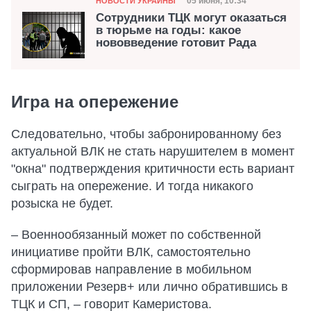
Дата публикации
05 июня, 10:34
НОВОСТИ УКРАИНЫ
Сотрудники ТЦК могут оказаться
в тюрьме на годы: какое
нововведение готовит Рада
Игра на опережение
Следовательно, чтобы забронированному без
актуальной ВЛК не стать нарушителем в момент
"окна" подтверждения критичности есть вариант
сыграть на опережение. И тогда никакого
розыска не будет.
– Военнообязанный может по собственной
инициативе пройти ВЛК, самостоятельно
сформировав направление в мобильном
приложении Резерв+ или лично обратившись в
ТЦК и СП, – говорит Камеристова.