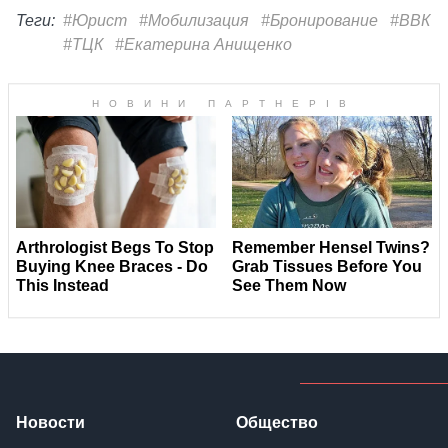
Теги:
#Юрист
#Мобилизация
#Бронирование
#ВВК
#ТЦК
#Екатерина Анищенко
Новости
Общество