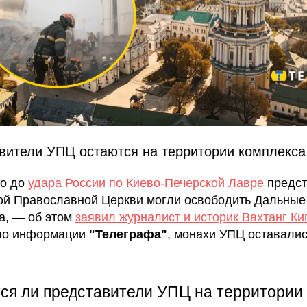
вители УПЦ остаются на территории комплекса
го до
удара России по Киево-Печерской Лавре
предст
ой Православной Церкви могли освободить Дальны
а, — об этом
заявил журналист и историк Вахтанг К
по информации
"Телеграфа"
, монахи УПЦ оставалис
ся ли представители УПЦ на территории