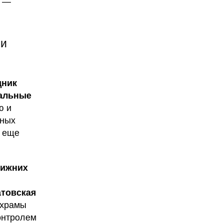
, —
 и
дник
Дальные
ю и
бных
ь еще
лижних
атовская
 храмы
онтролем