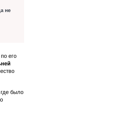
а не
 по его
ьней
чество
 где было
 о