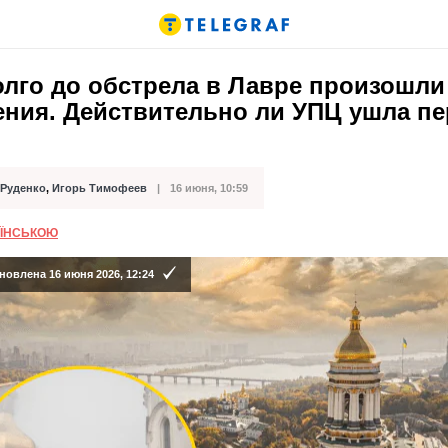
олго до обстрела в Лавре произошли
ения. Действительно ли УПЦ ушла пе
 Руденко
,
Игорь Тимофеев
16 июня, 10:59
кации
АЇНСЬКОЮ
новлена 16 июня 2026, 12:24