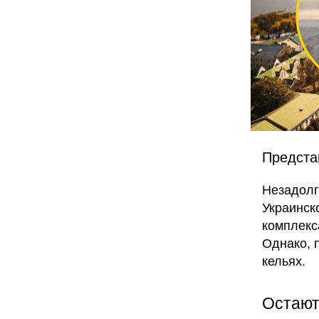
Предста
Незадол
Украинск
комплекс
Однако, 
кельях.
Остают