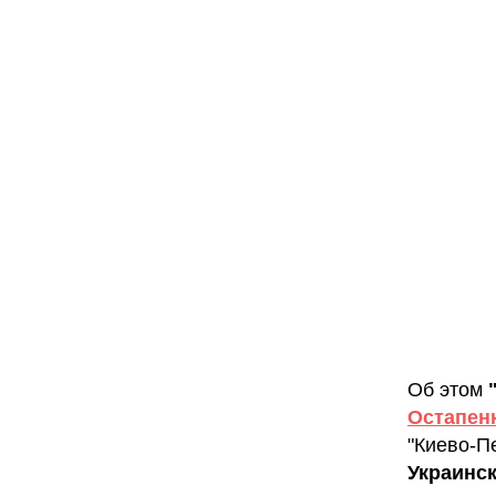
Об этом
Остапен
"Киево-П
Украинс