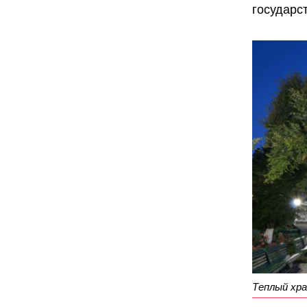
государс
Теплый хра