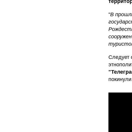
террито
"
В прошл
государс
Рождеств
сооружен
туристов
Следует 
этнополи
"Телегр
покинули