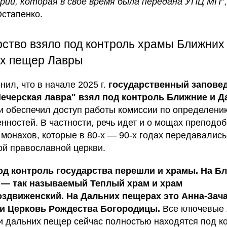
ии, которая в свое время была передана УПЦ МП
"
Остапенко.
рство взяло под контроль храмы Ближних
х пещер Лавры
нил, что в начале 2025 г.
государственный запове
Печерская лавра" взял под контроль Ближние и 
и обеспечил доступ работы комиссии по определени
енностей. В частности, речь идет и о мощах преподо
 монахов, которые в 80-х — 90-х годах передавалис
ой православной церкви.
од контроль государства перешли и храмы. На Б
 — так называемый Теплый храм и храм
оздвиженский. На Дальних пещерах это Анна-Зач
 и Церковь Рождества Богородицы.
Все ключевые
и дальних пещер сейчас полностью находятся под к