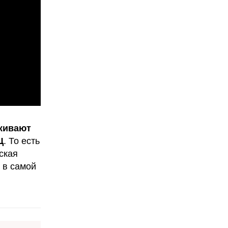
оживают
Ц
. То есть
ская
 в самой