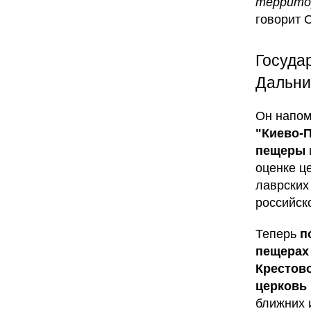
территор
говорит 
Госуда
Дальни
Он напом
"Киево-
пещеры
оценке ц
лаврских
российск
Теперь
п
пещерах
Крестов
церковь
ближних 