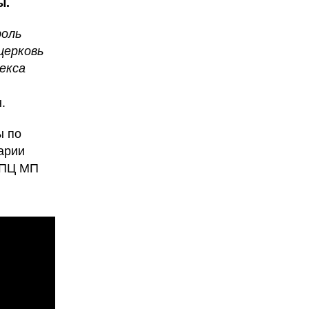
ы.
роль
церковь
екса
.
ы по
арии
УПЦ МП