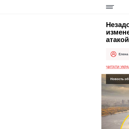
Незад
измен
атакой
Елена
Автор
Дата публи
ЧИТАТИ УКР
Новость об