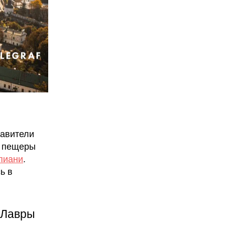
авители
е пещеры
ипиани
.
ь в
 Лавры