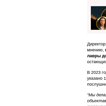
Директор
мнению,
лавры д
остающих
В 2023 г
указано 1
послушни
"Мы дела
объектам