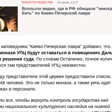
Категория
Дата публикации
15 июня, 23:27
НОВОСТИ ОБЩЕСТВА
Всплыло видео, где в РФ обещали "никогд
бить" по Киево-Печерской лавре
 заповедника "Киево-Печерская лавра" добавил, что,
монахи УПЦ будут оставаться в помещениях Дал
о решения суда
. По словам Остапенко, точное коли
ся там представителей УПЦ неизвестно.
оду представители этой церкви предоставили список,
48 человек. Это не только монахи, а также речь идет
ках и персонале.
ли все, чтобы вернуть контроль государства над
и национального культурного наследия на нижней