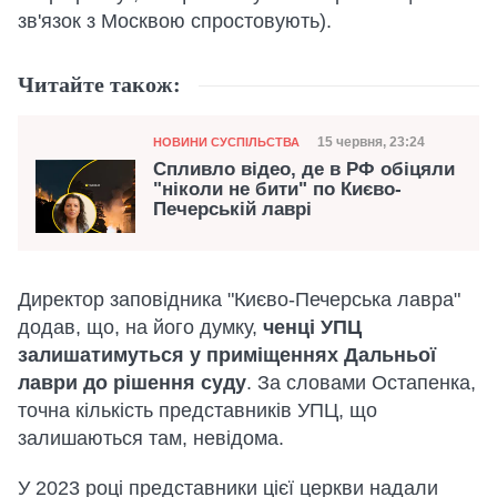
зв'язок з Москвою спростовують).
Читайте також:
Категорія
Дата публікації
15 червня, 23:24
НОВИНИ СУСПІЛЬСТВА
Спливло відео, де в РФ обіцяли
"ніколи не бити" по Києво-
Печерській лаврі
Директор заповідника "Києво-Печерська лавра"
додав, що, на його думку,
ченці УПЦ
залишатимуться у приміщеннях Дальньої
лаври до рішення суду
. За словами Остапенка,
точна кількість представників УПЦ, що
залишаються там, невідома.
У 2023 році представники цієї церкви надали