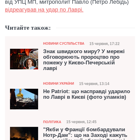
від УПЦ МП, митрополит Павло (Петро Лебідь)
відреагував на удар по Лаврі.
Читайте також:
Категорія
Дата публікації
15 червня, 17:22
НОВИНИ СУСПІЛЬСТВА
Знак швидкого миру? У мережі
обговорюють пророцтво про
пожежу у Києво-Печерській
лаврі
Категорія
Дата публікації
15 червня, 13:14
НОВИНИ УКРАЇНИ
Не Patriot: що насправді ударило
по Лаврі в Києві (фото уламків)
Категорія
Дата публікації
15 червня, 12:45
ПОЛІТИКА
"Якби у Франції бомбардували
Нотр-Дам": що на Заході кажуть