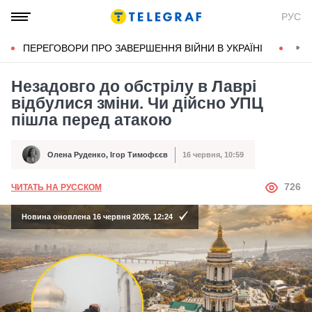
РУС
ПЕРЕГОВОРИ ПРО ЗАВЕРШЕННЯ ВІЙНИ В УКРАЇНІ
КОН
Незадовго до обстрілу в Лаврі
відбулися зміни. Чи дійсно УПЦ
пішла перед атакою
Олена Руденко
,
Ігор Тимофєєв
16 червня, 10:59
Автор
Дата публікації
АВТОР
726
ЧИТАТЬ НА РУССКОМ
Новина оновлена 16 червня 2026, 12:24