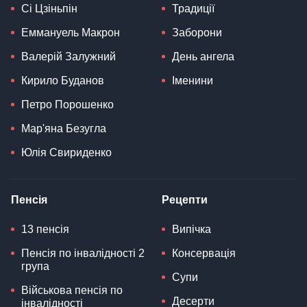
Сі Цзіньпін
Традиції
Еммануель Макрон
Заборони
Валерій Залужний
День ангела
Кирило Буданов
Іменини
Петро Порошенко
Мар'яна Безугла
Юлія Свириденко
Пенсія
Рецепти
13 пенсія
Випічка
Пенсія по інвалідності 2
Консервація
група
Супи
Військова пенсія по
Десерти
інвалідності