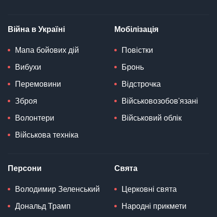
Війна в Україні
Мобілізація
Мапа бойових дій
Повістки
Вибухи
Бронь
Перемовини
Відстрочка
Зброя
Військовозобов'язані
Волонтери
Військовий облік
Військова техніка
Персони
Свята
Володимир Зеленський
Церковні свята
Дональд Трамп
Народні прикмети