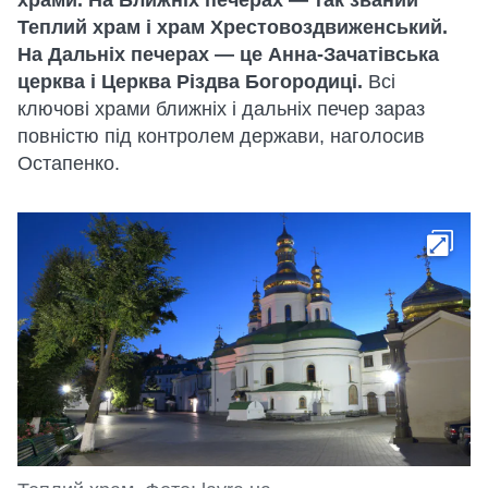
храми. На Ближніх печерах — так званий
Теплий храм і храм Хрестовоздвиженський.
На Дальніх печерах — це Анна-Зачатівська
церква і Церква Різдва Богородиці.
Всі
ключові храми ближніх і дальніх печер зараз
повністю під контролем держави, наголосив
Остапенко.