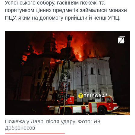
Успенського собору, гасінням пожежі та
порятунком цінних предметів займалися монахи
ПЦУ, яким на допомогу прийшли й ченці УПЦ.
Пожежа у Лаврі після удару. Фото: Ян
Доброносов