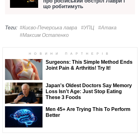
про російський обстріл Лаври і
що робитимуть
Теги:
#Києво-Печерська лавра
#УПЦ
#Атака
#Максим Остапенко