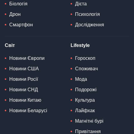
Біологія
Дієта
Дрон
Психологія
Смартфон
Дослідження
Світ
Lifestyle
Новини Європи
Гороскоп
Новини США
Споживач
Новини Росії
Мода
Новини СНД
Подорожі
Новини Китаю
Культура
Новини Беларусі
Лайфхак
Магнітні бурі
Привітання