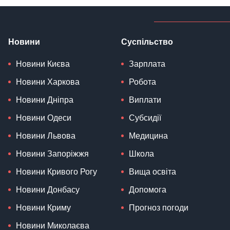
Новини
Суспільство
Новини Києва
Зарплата
Новини Харкова
Робота
Новини Дніпра
Виплати
Новини Одеси
Субсидії
Новини Львова
Медицина
Новини Запоріжжя
Школа
Новини Кривого Рогу
Вища освіта
Новини Донбасу
Допомога
Новини Криму
Прогноз погоди
Новини Миколаєва