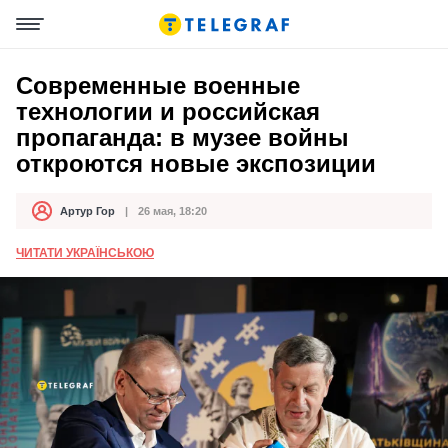
Современные военные
технологии и российская
пропаганда: в музее войны
откроются новые экспозиции
Артур Гор
26 мая, 18:20
Автор
Дата публикации
ЧИТАТИ УКРАЇНСЬКОЮ