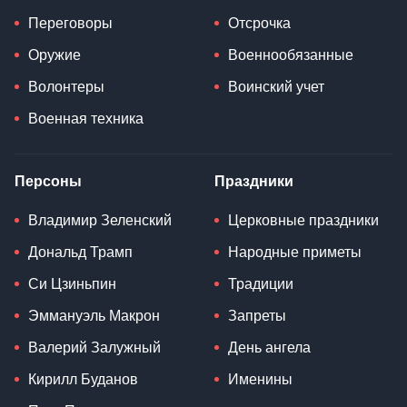
Переговоры
Отсрочка
Оружие
Военнообязанные
Волонтеры
Воинский учет
Военная техника
Персоны
Праздники
Владимир Зеленский
Церковные праздники
Дональд Трамп
Народные приметы
Си Цзиньпин
Традиции
Эммануэль Макрон
Запреты
Валерий Залужный
День ангела
Кирилл Буданов
Именины