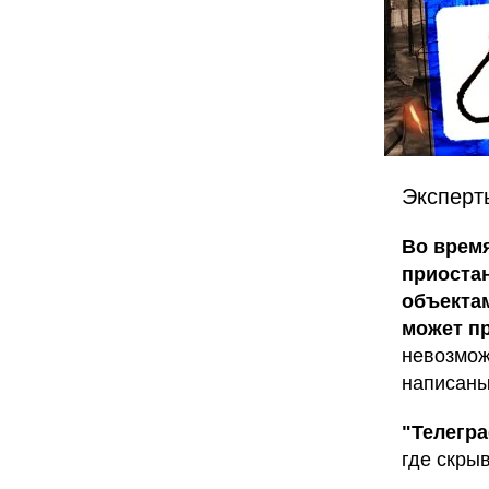
Эксперт
Во врем
приоста
объектам
может пр
невозмож
написаны
"Телегр
где скры