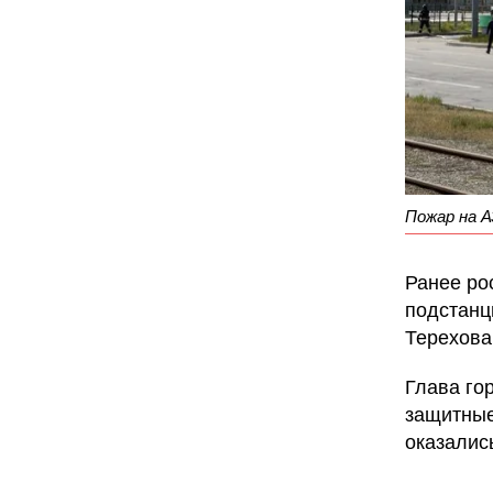
Пожар на А
Ранее ро
подстанц
Терехова
Глава го
защитные
оказалис