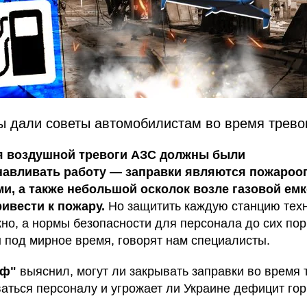
ы дали советы автомобилистам во время трево
я воздушной тревоги АЗС должны были
навливать работу — заправки являются пожаро
и, а также небольшой осколок возле газовой ем
ивести к пожару.
Но защитить каждую станцию ​​тех
но, а нормы безопасности для персонала до сих пор
 под мирное время, говорят нам специалисты.
аф"
выяснил, могут ли закрывать заправки во время т
ваться персоналу и угрожает ли Украине дефицит гор