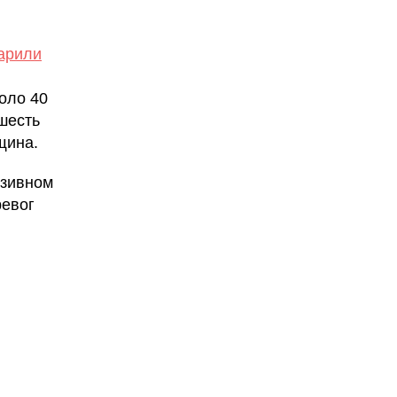
арили
оло 40
шесть
щина.
юзивном
ревог