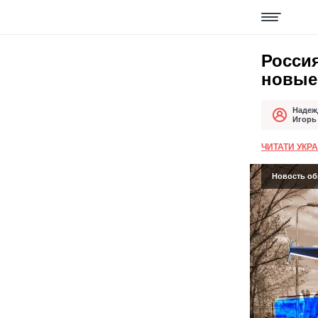
Росси
новые
Надеж
Автор
Дата публи
Игорь
ЧИТАТИ УКР
Новость обн