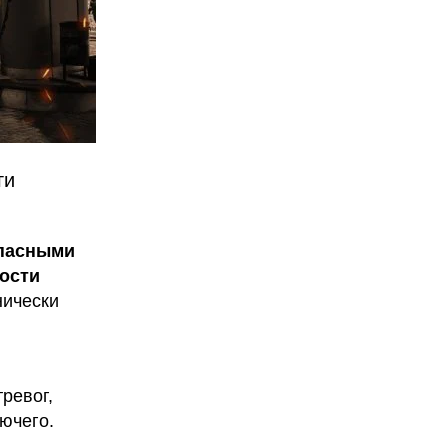
ги
опасными
кости
нически
ревог,
ючего.