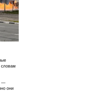
ные
о словам
—
нно они