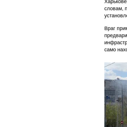
Харькове
словам, 
установл
Враг при
предвари
инфрастр
само нах