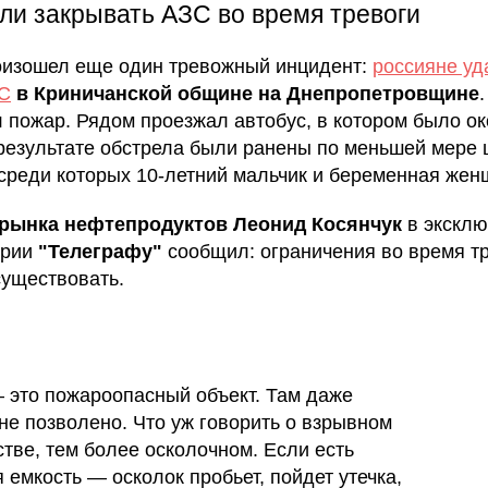
ли закрывать АЗС во время тревоги
оизошел еще один тревожный инцидент:
россияне уд
С
в Криничанской общине на Днепропетровщине
.
 пожар. Рядом проезжал автобус, в котором было ок
 результате обстрела были ранены по меньшей мере 
 среди которых 10-летний мальчик и беременная жен
 рынка нефтепродуктов Леонид Косянчук
в экскл
арии
"Телеграфу"
сообщил: ограничения во время т
уществовать.
 это пожароопасный объект. Там даже
 не позволено. Что уж говорить о взрывном
стве, тем более осколочном. Если есть
я емкость — осколок пробьет, пойдет утечка,