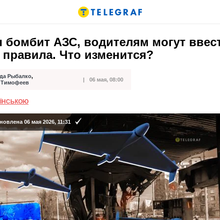
я бомбит АЗС, водителям могут ввес
 правила. Что изменится?
да Рыбалко
,
06 мая, 08:00
кации
 Тимофеев
АЇНСЬКОЮ
овлена 06 мая 2026, 11:31