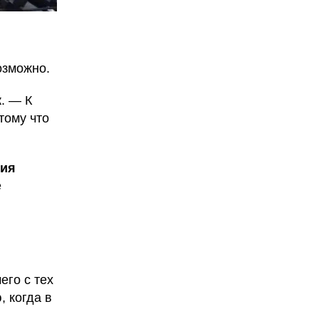
озможно.
к
. — К
тому что
ния
е
его с тех
, когда в