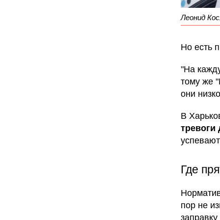
Леонид Кос
Но есть 
"На кажд
тому же 
они низко
В Харько
тревоги 
успевают
Где пр
Норматив
пор не и
заправку 