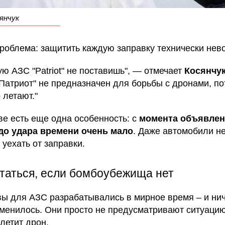
янчук
проблема: защитить каждую заправку технически нев
ую АЗС "Patriot" не поставишь", — отмечает
Косянчу
"Патриот" не предназначен для борьбы с дронами, по
 летают."
ве есть еще одна особенность: с
момента объявле
до удара времени очень мало
. Даже автомобили н
 уехать от заправки.
ятаться, если бомбоубежища нет
ы для АЗС разрабатывались в мирное время – и нич
зменилось. Они просто не предусматривают ситуацию
летит дрон.