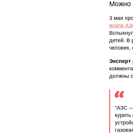
Можно 
3 мая пр
возле АЗ
Вспыхнул
детей. В
человек,
Эксперт
коммент
должны с
"АЗС —
курить
устрой
газова