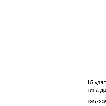
15 уда
типа д
Только з