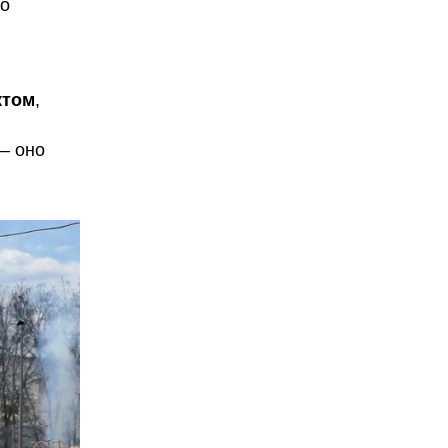
го
ктом
,
– оно