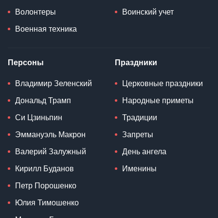
Волонтеры
Воинский учет
Военная техника
Персоны
Праздники
Владимир Зеленский
Церковные праздники
Дональд Трамп
Народные приметы
Си Цзиньпин
Традиции
Эммануэль Макрон
Запреты
Валерий Залужный
День ангела
Кирилл Буданов
Именины
Петр Порошенко
Юлия Тимошенко