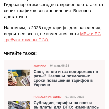
Гидроэнергетики сегодня откровенно отстают от
своих графиков восстановления. Вызовов
достаточно.
Напомним, в 2026 году тарифы для населения,
вероятнее всего, не изменятся, хотя
МВФ и ЕС
требуют отмены ПСО.
Читайте также:
Категория
Дата публикации
04 мая, 06:58
УКРАИНА
Свет, тепло и газ подорожают в
разы? Названы возможные
сроки повышения тарифов в
Украине
Категория
Дата публикации
01 мая, 06:37
НОВОСТИ УКРАИНЫ
Субсидии, тарифы на свет и
выплаты для ВПО: изменилось