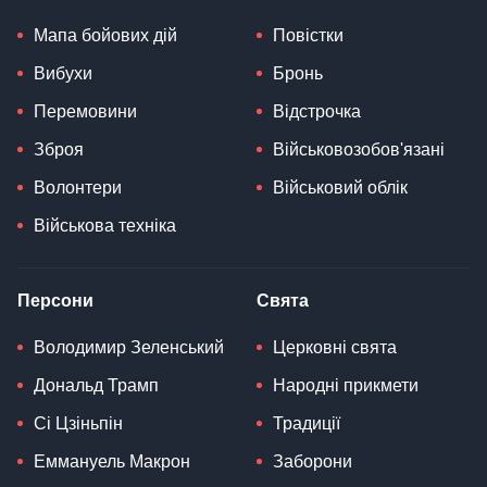
Мапа бойових дій
Повістки
Вибухи
Бронь
Перемовини
Відстрочка
Зброя
Військовозобов'язані
Волонтери
Військовий облік
Військова техніка
Персони
Свята
Володимир Зеленський
Церковні свята
Дональд Трамп
Народні прикмети
Сі Цзіньпін
Традиції
Еммануель Макрон
Заборони