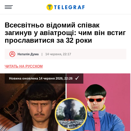
Всесвітньо відомий співак
загинув у авіатрощі: чим він встиг
прославитися за 32 роки
Наталія Дума
14 червня, 22:17
Автор
Дата публікації
ЧИТАТЬ НА РУССКОМ
Новина оновлена 14 червня 2026, 22:26