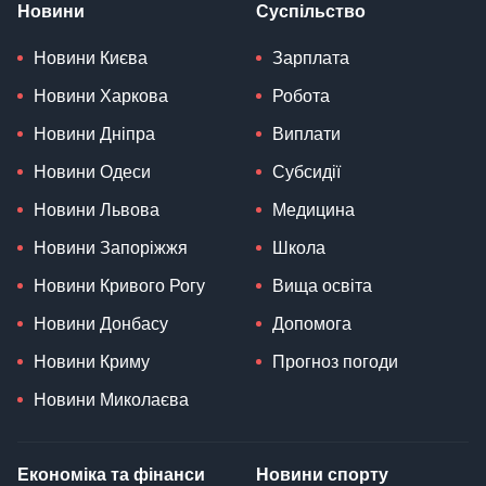
Новини
Суспільство
Новини Києва
Зарплата
Новини Харкова
Робота
Новини Дніпра
Виплати
Новини Одеси
Субсидії
Новини Львова
Медицина
Новини Запоріжжя
Школа
Новини Кривого Рогу
Вища освіта
Новини Донбасу
Допомога
Новини Криму
Прогноз погоди
Новини Миколаєва
Економіка та фінанси
Новини спорту