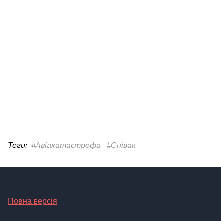
Теги:
#Авіакатастрофа
#Співак
Повна версія