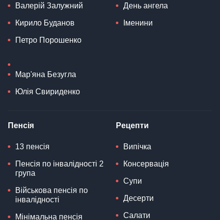
Валерій Залужний
День ангела
Кирило Буданов
Іменини
Петро Порошенко
Мар'яна Безугла
Юлія Свириденко
Пенсія
Рецепти
13 пенсія
Випічка
Пенсія по інвалідності 2
Консервація
група
Супи
Військова пенсія по
Десерти
інвалідності
Салати
Мінімальна пенсія