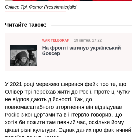
Олівер Трі. Фото: Pressimaterjalid
Читайте також:
Категорія
Дата публікації
19 квітня, 17:22
WAR TELEGRAF
На фронті загинув український
боксер
У 2021 році мережею ширився фейк про те, що
Олівер Трі переїхав жити до Росії. Проте ці чутки
не відповідають дійсності. Так, до
повномасштабного вторгнення він відвідував
Росію з концертами та в інтерв'ю говорив, що
хотів би пожити там певний час, оскільки йому
цікаві різні культури. Однак даних про фактичний