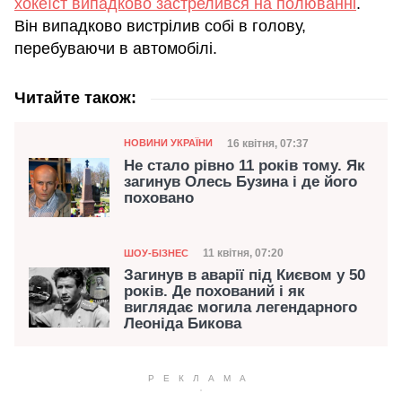
хокеїст випадково застрелився на полюванні
.
Він випадково вистрілив собі в голову,
перебуваючи в автомобілі.
Читайте також:
Категорія
Дата публікації
16 квітня, 07:37
НОВИНИ УКРАЇНИ
Не стало рівно 11 років тому. Як
загинув Олесь Бузина і де його
поховано
Категорія
Дата публікації
11 квітня, 07:20
ШОУ-БІЗНЕС
Загинув в аварії під Києвом у 50
років. Де похований і як
виглядає могила легендарного
Леоніда Бикова