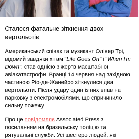
Сталося фатальне зіткнення двох
вертольотів
Американський співак та музикант Олівер Трі,
відомий завдяки хітам "
Life Goes On"
і "
When I'm
Down"
, став однією з жертв масштабної
авіакатастрофи. Вранці 14 червня над західною
частиною Ріо-де-Жанейро зіткнулися два
вертольоти. Після удару один із них впав на
парковку з електромобілями, що спричинило
сильну пожежу
Про це
повідомляє
Associated Press з
посиланням на бразильську поліцію та
рятувальні служби. Усі шестеро людей, які