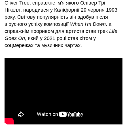
Oliver Tree, справжнє ім'я якого Олівер Трі
Нікелл, народився у Каліфорнії 29 червня 1993
року. Світову популярність він здобув після
вірусного успіху композиції
When I'm Down
, а
справжнім проривом для артиста став трек
Life
Goes On
, який у 2021 році став хітом у
соцмережах та музичних чартах.