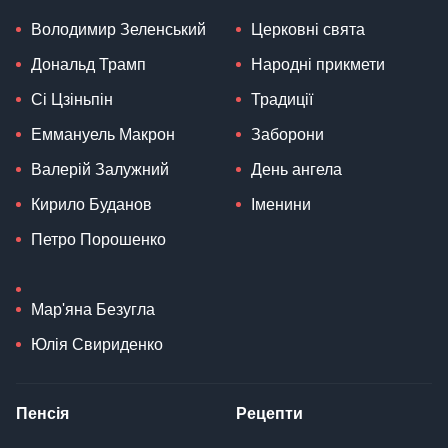
Володимир Зеленський
Церковні свята
Дональд Трамп
Народні прикмети
Сі Цзіньпін
Традиції
Еммануель Макрон
Заборони
Валерій Залужний
День ангела
Кирило Буданов
Іменини
Петро Порошенко
Мар'яна Безугла
Юлія Свириденко
Пенсія
Рецепти