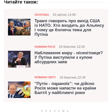
Читайте також:
Категорія
Дата публікації
01 квітня, 13:09
ПОЛІТИКА
Трамп говорить про вихід США
із НАТО. Хто входить до Альянсу
і чому це болюча тема для
Путіна
Категорія
Дата публікації
26 березня, 12:28
НОВИНИ РОСІЇ
Наближення миру - нісенітниця?
У Путіна виступили з купою
абсурдних заяв
Категорія
Дата публікації
26 березня, 22:39
НОВИНИ СВІТУ
"Путін - параноїк": чи дійсно
Росія може напасти на країни
Балтії у найближчі роки