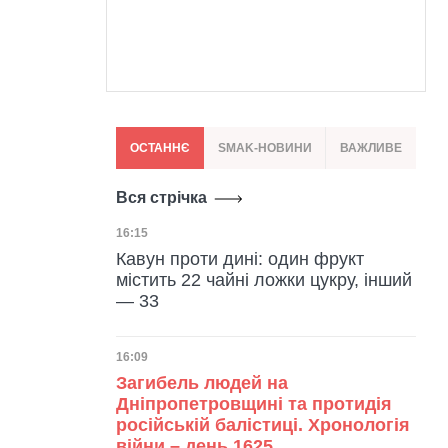
ОСТАННЄ
SMAK-НОВИНИ
ВАЖЛИВЕ
Вся стрічка
Дата публікації
16:15
Кавун проти дині: один фрукт
містить 22 чайні ложки цукру, інший
— 33
Дата публікації
16:09
Загибель людей на
Дніпропетровщині та протидія
російській балістиці. Хронологія
війни – день 1625