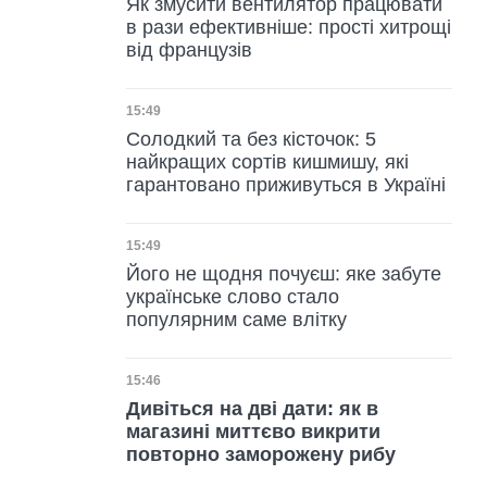
Як змусити вентилятор працювати
в рази ефективніше: прості хитрощі
від французів
Дата публікації
15:49
Солодкий та без кісточок: 5
найкращих сортів кишмишу, які
гарантовано приживуться в Україні
Дата публікації
15:49
Його не щодня почуєш: яке забуте
українське слово стало
популярним саме влітку
Дата публікації
15:46
Дивіться на дві дати: як в
магазині миттєво викрити
повторно заморожену рибу