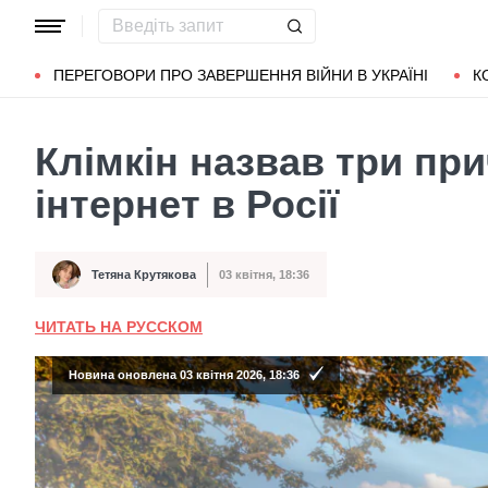
Популярні запити
Маріуполь
Донбас
Зеленський
Л
ПЕРЕГОВОРИ ПРО ЗАВЕРШЕННЯ ВІЙНИ В УКРАЇНІ
К
Клімкін назвав три при
інтернет в Росії
Тетяна Крутякова
03 квітня, 18:36
Автор
Дата публікації
ЧИТАТЬ НА РУССКОМ
Новина оновлена 03 квітня 2026, 18:36