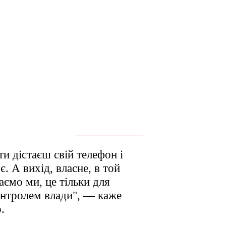
ти дістаєш свій телефон і
є. А вихід, власне, в той
наємо ми, це тільки для
контролем влади", — каже
.