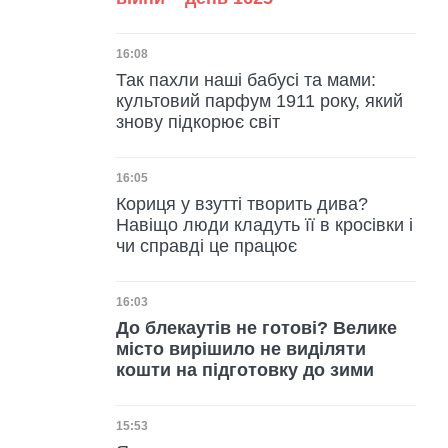
Дата публікації
16:08
Так пахли наші бабусі та мами:
культовий парфум 1911 року, який
знову підкорює світ
Дата публікації
16:05
Кориця у взутті творить дива?
Навіщо люди кладуть її в кросівки і
чи справді це працює
Дата публікації
16:03
До блекаутів не готові? Велике
місто вирішило не виділяти
кошти на підготовку до зими
Дата публікації
15:53