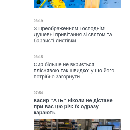
Дата публікації
08:19
З Преображенням Господнім!
Душевні привітання зі святом та
барвисті листівки
Дата публікації
08:15
Сир більше не вкриється
пліснявою так швидко: у що його
потрібно загорнути
Дата публікації
07:54
Касир "АТБ" ніколи не дістане
при вас цю річ: їх одразу
карають