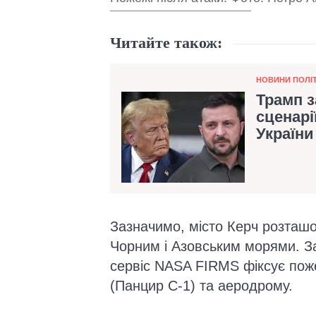
Читайте також:
Категорія
НОВИНИ ПОЛІ
Трамп з
сценарі
України
Зазначимо, місто Керч розташо
Чорним і Азовським морями. 
сервіс NASA FIRMS фіксує поже
(Панцир С-1) та аеродрому.