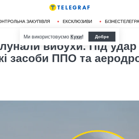
ендліз
Херсон
ОНТРОЛЬНА ЗАКУПІВЛЯ
ЕКСКЛЮЗИВИ
БІЗНЕСТЕЛЕГР
Ми використовуємо
Куки
!
Добре
олунали вибухи. Під удар
жі засоби ППО та аеродр