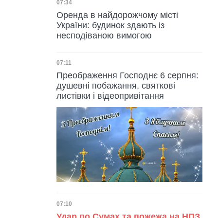
Дата публікації
07:34
Оренда в найдорожчому місті
України: будинок здають із
несподіваною вимогою
Дата публікації
07:11
Преображення Господнє 6 серпня:
душевні побажання, святкові
листівки і відеопривітання
Дата публікації
07:10
Удар по Сумах та пожежа на НПЗ