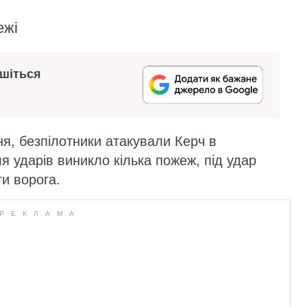
ежі
ишіться
ня, безпілотники атакували Керч в
я ударів виникло кілька пожеж, під удар
ти ворога.