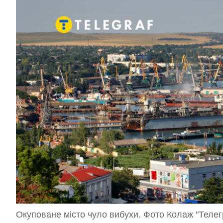
Окуповане місто чуло вибухи. Фото Колаж "Теле