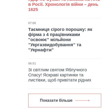
в Росії. Хронологія війни – день
1625
Дата публікації
07:00
Таємниця сірого порошку: як
фірма з 4 працівниками
"освоює" мільйони
"Укргазвидобування" та
"Укрнафти"
Дата публікації
06:51
Зі світлим святом Яблучного
Спасу! Яскраві картинки та
листівки, щоб привітати рідних
Показати більше