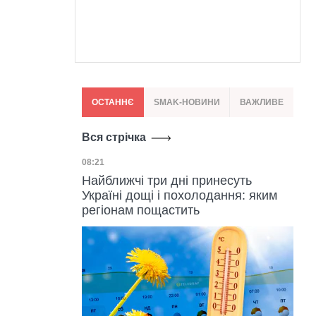
ОСТАННЄ
SMAK-НОВИНИ
ВАЖЛИВЕ
Вся стрічка
Дата публікації
08:21
Найближчі три дні принесуть
Україні дощі і похолодання: яким
регіонам пощастить