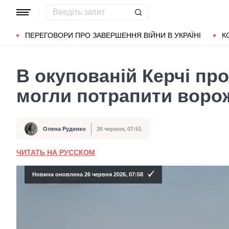
Популярні запити
Маріуполь
Донбас
Зеленський
Л
ПЕРЕГОВОРИ ПРО ЗАВЕРШЕННЯ ВІЙНИ В УКРАЇНІ
К
В окупованій Керчі пр
могли потрапити воро
Олена Руденко
26 червня, 07:51
Автор
Дата публікації
ЧИТАТЬ НА РУССКОМ
Новина оновлена 26 червня 2026, 07:58