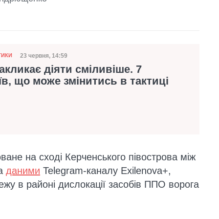
23 червня, 14:59
ТИКИ
Дата публікації
акликає діяти сміливіше. 7
їв, що може змінитись в тактиці
ване на сході Керченського півострова між
За
даними
Telegram-каналу Exilenova+,
жу в районі дислокації засобів ППО ворога