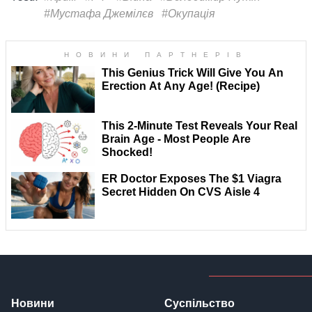
#Мустафа Джемілєв
#Окупація
Новини
Суспільство