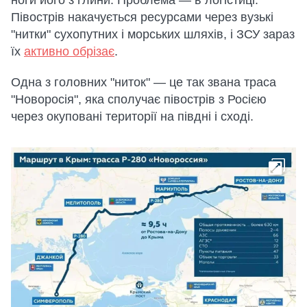
ноги його з глини. Проблема — в логістиці.
Півострів накачується ресурсами через вузькі
"нитки" сухопутних і морських шляхів, і ЗСУ зараз
їх
активно обрізає
.
Одна з головних "ниток" — це так звана траса
"Новоросія", яка сполучає півострів з Росією
через окуповані території на півдні і сході.