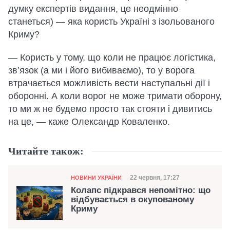
думку експертів видання, це неодмінно
станеться) — яка користь Україні з ізольованого
Криму?
— Користь у тому, що коли не працює логістика,
зв’язок (а ми і його вибиваємо), то у ворога
втрачається можливість вести наступальні дії і
оборонні. А коли ворог не може тримати оборону,
то ми ж не будемо просто так стояти і дивитись
на це, — каже Олександр Коваленко.
Читайте також:
Категорія
Дата публікації
22 червня, 17:27
НОВИНИ УКРАЇНИ
Колапс підкрався непомітно: що
відбувається в окупованому
Криму