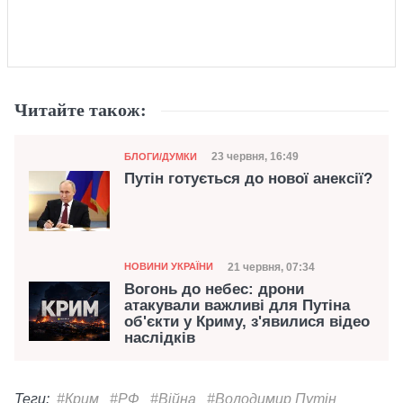
Читайте також:
Категорія
Дата публікації
23 червня, 16:49
БЛОГИ/ДУМКИ
Путін готується до нової анексії?
Категорія
Дата публікації
21 червня, 07:34
НОВИНИ УКРАЇНИ
Вогонь до небес: дрони
атакували важливі для Путіна
об'єкти у Криму, з'явилися відео
наслідків
Теги:
#Крим
#РФ
#Війна
#Володимир Путін