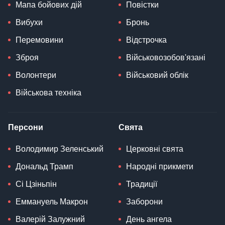
Мапа бойових дій
Повістки
Вибухи
Бронь
Перемовини
Відстрочка
Зброя
Військовозобов'язані
Волонтери
Військовий облік
Військова техніка
Персони
Свята
Володимир Зеленський
Церковні свята
Дональд Трамп
Народні прикмети
Сі Цзіньпін
Традиції
Еммануель Макрон
Заборони
Валерій Залужний
День ангела