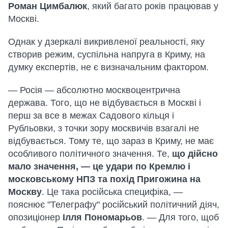
Роман Цимбалюк
, який багато років працював у
Москві.
Однак у дзеркалі викривленої реальності, яку
створив режим, суспільна напруга в Криму, на
думку експертів, не є визначальним фактором.
— Росія — абсолютно москвоцентрична
держава. Того, що не відбувається в Москві і
перш за все в межах Садового кільця і
Рубльовки, з точки зору москвичів взагалі не
відбувається. Тому те, що зараз в Криму, не має
особливого політичного значення. Те,
що дійсно
мало значення, — це удари по Кремлю і
московському НПЗ та похід Пригожина на
Москву
. Це така російська специфіка, —
пояснює "Телеграфу" російський політичний діяч,
опозиціонер
Ілля Пономарьов
. — Для того, щоб