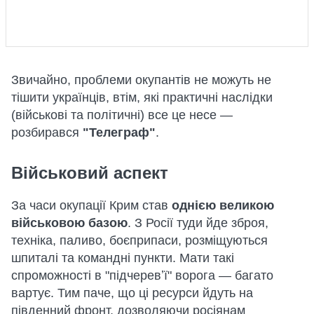
Звичайно, проблеми окупантів не можуть не
тішити українців, втім, які практичні наслідки
(військові та політичні) все це несе —
розбирався
"Телеграф"
.
Військовий аспект
За часи окупації Крим став
однією великою
військовою базою
. З Росії туди йде зброя,
техніка, паливо, боєприпаси, розміщуються
шпиталі та командні пункти. Мати такі
спроможності в "підчеревʼї" ворога — багато
вартує. Тим паче, що ці ресурси йдуть на
південний фронт, дозволяючи росіянам