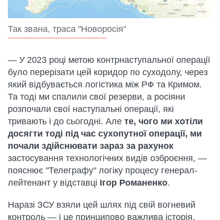
Так звана, траса "Новоросія"
— У 2023 році метою контрнаступальної операції
було перерізати цей коридор по суходолу, через
який відбувається логістика між РФ та Кримом.
Та тоді ми спалили свої резерви, а росіяни
розпочали свої наступальні операції, які
тривають і до сьогодні. Але
те, чого ми хотіли
досягти тоді під час сухопутної операції, ми
почали здійснювати зараз за рахунок
застосування технологічних видів озброєння, —
пояснює "Телеграфу" логіку процесу генерал-
лейтенант у відставці
Ігор Романенко
.
Наразі ЗСУ взяли цей шлях під свій вогневий
контроль — і це принципово важлива історія,