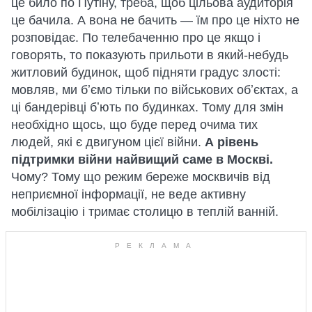
це било по Путіну, треба, щоб цільова аудиторія
це бачила. А вона не бачить — їм про це ніхто не
розповідає. По телебаченню про це якщо і
говорять, то показують прильоти в який-небудь
житловий будинок, щоб підняти градус злості:
мовляв, ми бʼємо тільки по військових обʼєктах, а
ці бандерівці бʼють по будинках. Тому для змін
необхідно щось, що буде перед очима тих
людей, які є двигуном цієї війни.
А рівень
підтримки війни найвищий саме в Москві.
Чому? Тому що режим береже москвичів від
неприємної інформації, не веде активну
мобілізацію і тримає столицю в теплій ванній.