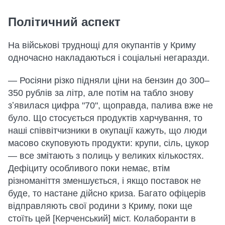
Політичний аспект
На військові труднощі для окупантів у Криму
одночасно накладаються і соціальні негаразди.
— Росіяни різко підняли ціни на бензин до 300–
350 рублів за літр, але потім на табло знову
зʼявилася цифра "70", щоправда, палива вже не
було. Що стосується продуктів харчування, то
наші співвітчизники в окупації кажуть, що люди
масово скуповують продукти: крупи, сіль, цукор
— все змітають з полиць у великих кількостях.
Дефіциту особливого поки немає, втім
різноманіття зменшується, і якщо поставок не
буде, то настане дійсно криза. Багато офіцерів
відправляють свої родини з Криму, поки ще
стоїть цей [Керченський] міст. Колаборанти в