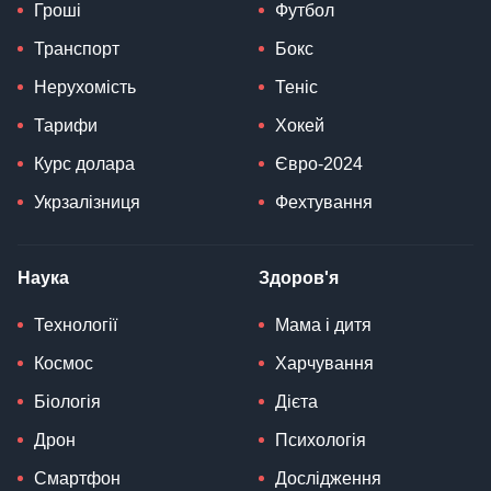
Гроші
Футбол
Транспорт
Бокс
Нерухомість
Теніс
Тарифи
Хокей
Курс долара
Євро-2024
Укрзалізниця
Фехтування
Наука
Здоров'я
Технології
Мама і дитя
Космос
Харчування
Біологія
Дієта
Дрон
Психологія
Смартфон
Дослідження