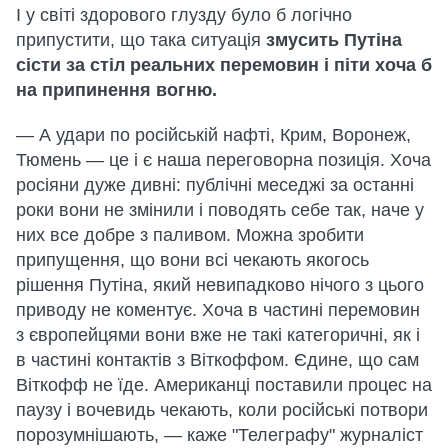
І у світі здорового глузду було б логічно
припустити, що така ситуація
змусить Путіна
сісти за стіл реальних перемовин і піти хоча б
на припинення вогню.
— А удари по російській нафті, Крим, Воронеж,
Тюмень — це і є наша переговорна позиція. Хоча
росіяни дуже дивні: публічні меседжі за останні
роки вони не змінили і поводять себе так, наче у
них все добре з паливом. Можна зробити
припущення, що вони всі чекають якогось
рішення Путіна, який невипадково нічого з цього
приводу не коментує. Хоча в частині перемовин
з європейцями вони вже не такі категоричні, як і
в частині контактів з Віткоффом. Єдине, що сам
Віткофф не їде. Американці поставили процес на
паузу і вочевидь чекають, коли російські потвори
порозумнішають, — каже "Телеграфу" журналіст