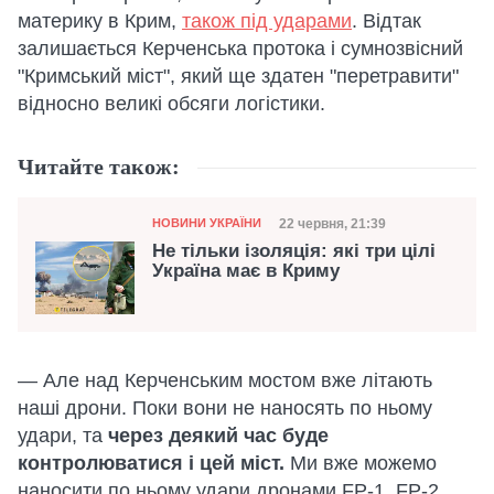
материку в Крим,
також під ударами
. Відтак
залишається Керченська протока і сумнозвісний
"Кримський міст", який ще здатен "перетравити"
відносно великі обсяги логістики.
Читайте також:
Категорія
Дата публікації
22 червня, 21:39
НОВИНИ УКРАЇНИ
Не тільки ізоляція: які три цілі
Україна має в Криму
— Але над Керченським мостом вже літають
наші дрони. Поки вони не наносять по ньому
удари, та
через деякий час буде
контролюватися і цей міст.
Ми вже можемо
наносити по ньому удари дронами FP-1, FP-2,