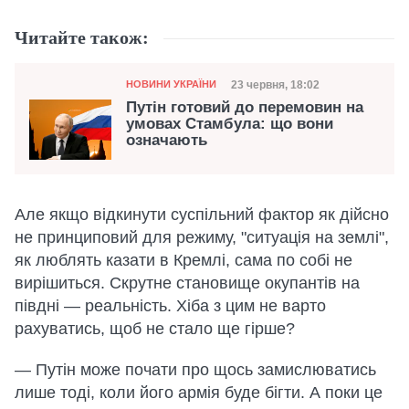
Читайте також:
Категорія
Дата публікації
23 червня, 18:02
НОВИНИ УКРАЇНИ
Путін готовий до перемовин на
умовах Стамбула: що вони
означають
Але якщо відкинути суспільний фактор як дійсно
не принциповий для режиму, "ситуація на землі",
як люблять казати в Кремлі, сама по собі не
вирішиться. Скрутне становище окупантів на
півдні — реальність. Хіба з цим не варто
рахуватись, щоб не стало ще гірше?
— Путін може почати про щось замислюватись
лише тоді, коли його армія буде бігти. А поки це