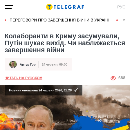
РУС
ПЕРЕГОВОРИ ПРО ЗАВЕРШЕННЯ ВІЙНИ В УКРАЇНІ
КОН
Колаборанти в Криму засумували,
Путін шукає вихід. Чи наближається
завершення війни
Артур Гор
24 червня, 09:00
Автор
Дата публікації
АВТОР
688
ЧИТАТЬ НА РУССКОМ
Новина оновлена 24 червня 2026, 11:28