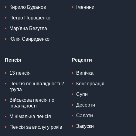
Кирило Буданов
Іменини
Петро Порошенко
Мар'яна Безугла
Юлія Свириденко
Пенсія
Рецепти
13 пенсія
Випічка
Пенсія по інвалідності 2
Консервація
група
Супи
Військова пенсія по
Десерти
інвалідності
Салати
Мінімальна пенсія
Закуски
Пенсія за вислугу років