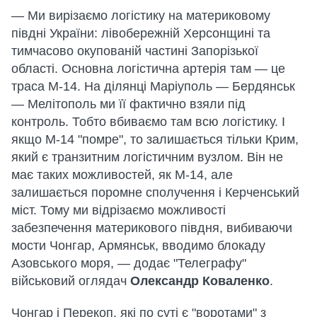
— Ми вирізаємо логістику на материковому
півдні України: лівобережній Херсонщині та
тимчасово окупованій частині Запорізької
області. Основна логістична артерія там — це
траса М-14. На ділянці Маріуполь — Бердянськ
— Мелітополь ми її фактично взяли під
контроль. Тобто вбиваємо там всю логістику. І
якщо М-14 "помре", то залишається тільки Крим,
який є транзитним логістичним вузлом. Він не
має таких можливостей, як М-14, але
залишається поромне сполучення і Керченський
міст. Тому ми відрізаємо можливості
забезпечення материкового півдня, вибиваючи
мости Чонгар, Армянськ, вводимо блокаду
Азовського моря, — додає "Телеграфу"
військовий оглядач
Олександр Коваленко
.
Чонгар і Перекоп, які по суті є "воротами" з