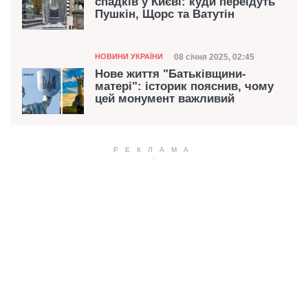
спадків у Києві: куди переїдуть
Пушкін, Щорс та Ватутін
Категорія
Дата публікації
08 січня 2025, 02:45
НОВИНИ УКРАЇНИ
Нове життя "Батьківщини-
матері": історик пояснив, чому
цей монумент важливий