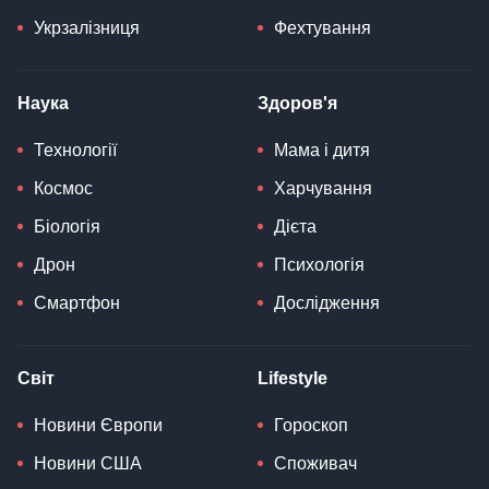
Укрзалізниця
Фехтування
Наука
Здоров'я
Технології
Мама і дитя
Космос
Харчування
Біологія
Дієта
Дрон
Психологія
Смартфон
Дослідження
Світ
Lifestyle
Новини Європи
Гороскоп
Новини США
Споживач