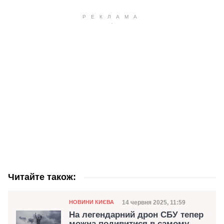
Читайте також:
Категорія
Дата публікації
14 червня 2025, 11:59
НОВИНИ КИЄВА
На легендарний дрон СБУ тепер
можна подивитися в самому