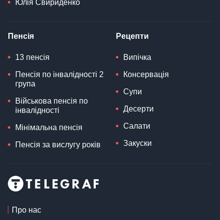
Юлія Свириденко
Пенсія
Рецепти
13 пенсія
Випічка
Пенсія по інвалідності 2
Консервація
група
Супи
Військова пенсія по
Десерти
інвалідності
Салати
Мінімальна пенсія
Закуски
Пенсія за вислугу років
Про нас