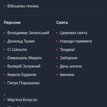
Військова техніка
Персони
Свята
Володимир Зеленський
Церковні свята
Дональд Трамп
Народні прикмети
Сі Цзіньпін
Традиції
Еммануель Макрон
Заборони
Валерій Залужний
День ангела
Кирило Буданов
Іменини
Петро Порошенко
Мар'яна Безугла