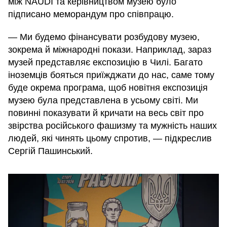
між NAUDI та керівництвом музею було
підписано меморандум про співпрацю.
— Ми будемо фінансувати розбудову музею,
зокрема й міжнародні покази. Наприклад, зараз
музей представляє експозицію в Чилі. Багато
іноземців бояться приїжджати до нас, саме тому
буде окрема програма, щоб новітня експозиція
музею була представлена в усьому світі. Ми
повинні показувати й кричати на весь світ про
звірства російського фашизму та мужність наших
людей, які чинять цьому спротив, — підкреслив
Сергій Пашинський.