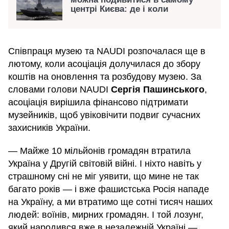
центрі Києва: де і коли
Співпраця музею та NAUDI розпочалася ще в
лютому, коли асоціація долучилася до збору
коштів на оновлення та розбудову музею. За
словами голови NAUDI
Сергія Пашинського
,
асоціація вирішила фінансово підтримати
музейників, щоб увіковічити подвиг сучасних
захисників України.
— Майже 10 мільйонів громадян втратила
Україна у Другій світовій війні. І ніхто навіть у
страшному сні не міг уявити, що мине не так
багато років — і вже фашистська Росія нападе
на Україну, а ми втратимо ще сотні тисяч наших
людей: воїнів, мирних громадян. І той лозунг,
який народився вже в незалежній Україні —