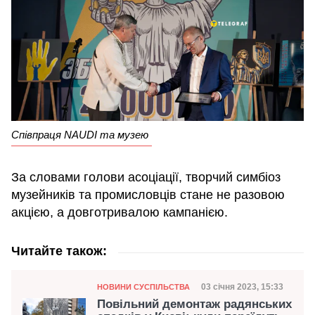
Співпраця NAUDI та музею
За словами голови асоціації, творчий симбіоз
музейників та промисловців стане не разовою
акцією, а довготривалою кампанією.
Читайте також:
Категорія
Дата публікації
03 січня 2023, 15:33
НОВИНИ СУСПІЛЬСТВА
Повільний демонтаж радянських