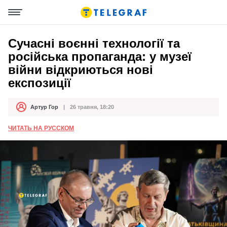
Сучасні воєнні технології та
російська пропаганда: у музеї
війни відкриються нові
експозиції
Артур Гор
26 травня, 18:20
Автор
Дата публікації
ЧИТАТЬ НА РУССКОМ