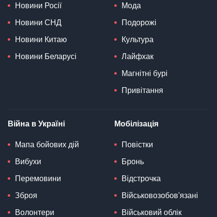
Новини Росії
Мода
Новини СНД
Подорожі
Новини Китаю
Культура
Новини Беларусі
Лайфхак
Магнітні бурі
Привітання
Війна в Україні
Мобілізація
Мапа бойових дій
Повістки
Вибухи
Бронь
Перемовини
Відстрочка
Зброя
Військовозобов'язані
Волонтери
Військовий облік