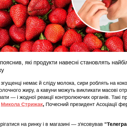
пояснив, які продукти навесні становлять найб
ку
 згущенці немає й сліду молока, сири роблять на коко
олочного жиру, а кавуни можуть викликати масові от
рати — і жодної реакції контролюючих органів. Такі 
ь
Микола Стрижак
,
Почесний президент Асоціації фе
рігатися на ринку і в магазині — з'ясовував
"Телегр