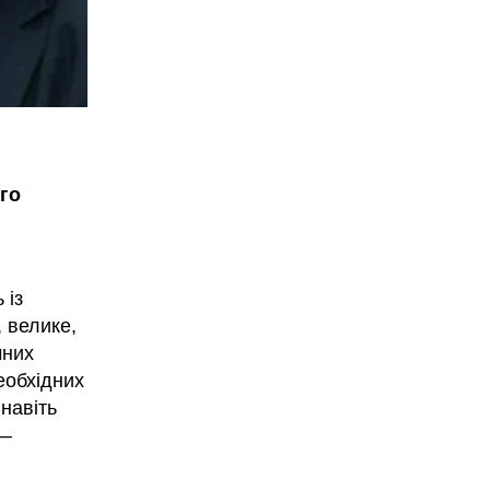
ого
 із
 велике,
чних
еобхідних
навіть
 —