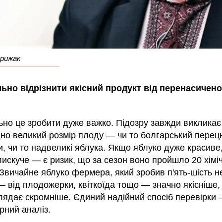
рижак
льно відрізнити якісний продукт від перенасичен
ьно це зробити дуже важко. Підозру завжди викликає
но великий розмір плоду — чи то болгарський перець
, чи то надвеликі яблука. Якщо яблуко дуже красиве,
лискуче — є ризик, що за сезон воно пройшло 20 хімі
 Звичайне яблуко фермера, який зробив п'ять-шість н
 від плодожерки, квіткоїда тощо — значно якісніше, 
лядає скромніше. Єдиний надійний спосіб перевірки
рний аналіз.