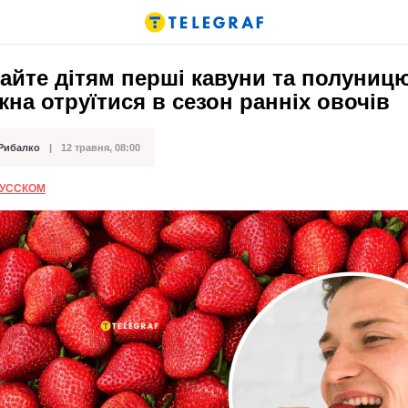
айте дітям перші кавуни та полуниц
на отруїтися в сезон ранніх овочів
 Рибалко
12 травня, 08:00
ації
РУССКОМ