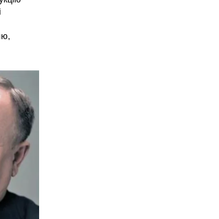
і
,
лю,