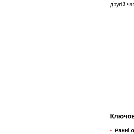
другій ча
Ключов
Ранні 