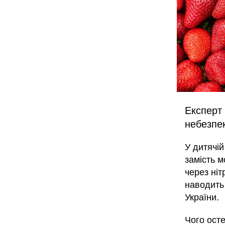
Експерт 
небезпе
У дитячій
замість м
через ніт
наводит
України.
Чого осте