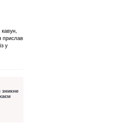
 кавун,
я прислав
із у
 зникне
ожаєм