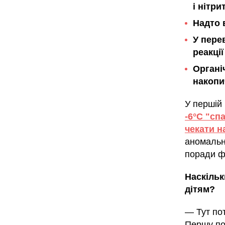
і нітр
Надто 
У пере
реакці
Органіч
накопи
У першій
-6°C "сп
чекати н
аномальни
поради ф
Наскільк
дітям?
— Тут по
Першу по