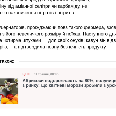
іну від аміачної селітри чи карбаміду, не
ого накопичення нітратів і нітритів.
убернаторів, проїжджаючи повз такого фермера, взяв
 з його невеличкого розміру й поїхав. Наступного дн
 чотирма штуками — для своїх онуків: кавун він відв
ію, і та підтвердила повну безпечність продукту.
також:
Категорія
Дата публікації
01 травня, 08:45
ЦІНИ
Абрикоси подорожчають на 80%, полуниця
з ринку: що квітневі морози зробили з ур