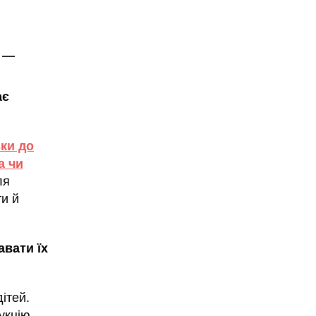
а —
ає
ки до
а чи
ля
ти й
авати їх
ітей.
укцію