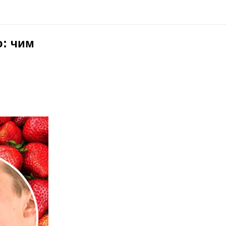
ю: чим