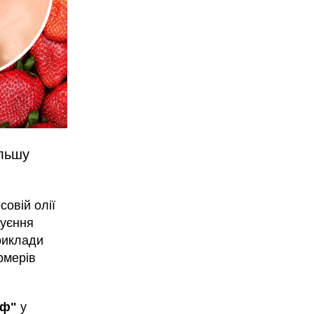
ільшу
совій олії
руєння
приклади
рмерів
аф"
у