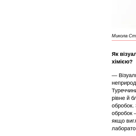
Микола Ст
Як візуа
хімією?
— Візуал
неприрод
Туреччини
рівне й б
обробок.
обробок —
якщо виг
лаборато