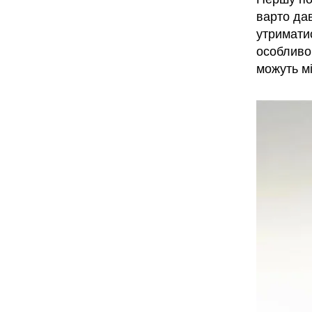
варто да
утриматис
особливо 
можуть мі