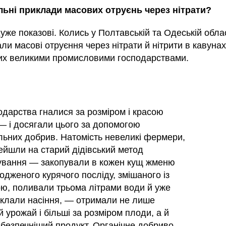
льні приклади масових отруєнь через нітрати?
дуже показові. Колись у Полтавській та Одеській обла
ли масові отруєння через нітрати й нітрити в кавунах
х великими промисловими господарствами.
подарства гналися за розміром і красою
— і досягали цього за допомогою
льних добрив. Натомість невеликі фермери,
рейшли на старий дідівський метод
вання — закопували в кожен кущ жменю
одженого курячого посліду, змішаного із
ю, поливали трьома літрами води й уже
 клали насіння, — отримали не лише
 урожай і більші за розміром плоди, а й
 безпечніший продукт. Органічне добриво,