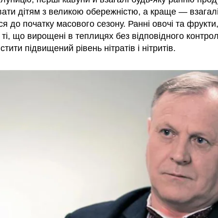
вати дітям з великою обережністю, а краще — взагал
я до початку масового сезону. Ранні овочі та фрукти
ті, що вирощені в теплицях без відповідного контро
стити підвищений рівень нітратів і нітритів.