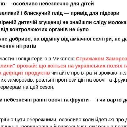
итів — особливо небезпечно для дітей
великий і блискучий плід — привід для підозри
віреній дитячій згущенці не знайшли сліду молок
ї від контролюючих органів не було
не добриво, на відміну від аміачної селітри, не д
чення нітратів
 частині бліцінтерв'ю з Миколою
Стрижаком Замороз
алили" врожай: що коїться на українських полях т
а дефіцит продуктів
читайте про втрати врожаю піс
х заморозків, реальні прогнози цін на овочі та фрук
ермерам на цей сезон.
и небезпечні ранні овочі та фрукти — і чи варто д
трібно бути обережними, особливо коли йдеться про д
луницю, перші кавуни й взагалі будь-яку ранню прод