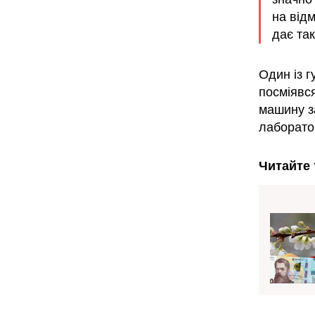
на відм
дає так
Один із г
посміявся
машину за
лаборатор
Читайте 