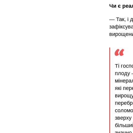
Чи є реа
— Так, і 
зафіксува
вирощени
Ті гос
плоду 
мінера
які пе
вирощу
перебр
соломо
зверху
більший
значно