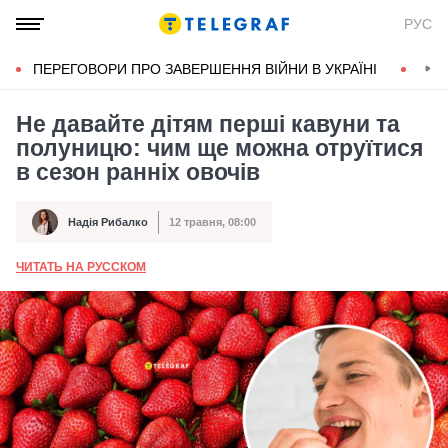
РУС
ПЕРЕГОВОРИ ПРО ЗАВЕРШЕННЯ ВІЙНИ В УКРАЇНІ
КОН
Не давайте дітям перші кавуни та
полуницю: чим ще можна отруїтися
в сезон ранніх овочів
Надія Рибалко
12 травня, 08:00
Автор
Дата публікації
ЧИТАТЬ НА РУССКОМ
А