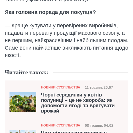
Яка головна порада для покупця?
— Краще купувати у перевірених виробників,
надавати перевагу продукції масового сезону, а
не першим, найкрасивішим і найбільшим плодам.
Саме вони найчастіше викликають питання щодо
якості.
Читайте також:
Категорія
Дата публікації
11 травня, 20:07
НОВИНИ СУСПІЛЬСТВА
Чорні серединки у квітів
полуниці – це не хвороба: як
допомогти ягоді та врятувати
врожай
Категорія
Дата публікації
08 травня, 04:02
НОВИНИ СУСПІЛЬСТВА
Чим підгодувати малину у