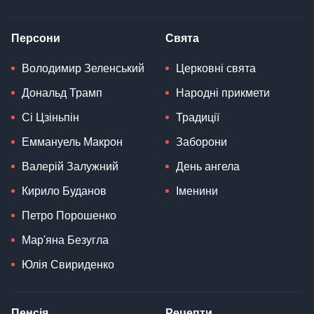
Персони
Свята
Володимир Зеленський
Церковні свята
Дональд Трамп
Народні прикмети
Сі Цзіньпін
Традиції
Еммануель Макрон
Заборони
Валерій Залужний
День ангела
Кирило Буданов
Іменини
Петро Порошенко
Мар'яна Безугла
Юлія Свириденко
Пенсія
Рецепти