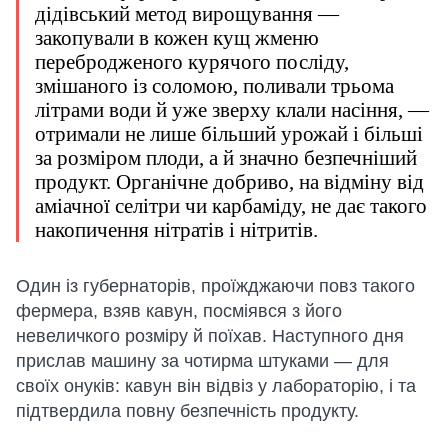
дідівський метод вирощування —
закопували в кожен кущ жменю
перебродженого курячого посліду,
змішаного із соломою, поливали трьома
літрами води й уже зверху клали насіння, —
отримали не лише більший урожай і більші
за розміром плоди, а й значно безпечніший
продукт. Органічне добриво, на відміну від
аміачної селітри чи карбаміду, не дає такого
накопичення нітратів і нітритів.
Один із губернаторів, проїжджаючи повз такого
фермера, взяв кавун, посміявся з його
невеличкого розміру й поїхав. Наступного дня
прислав машину за чотирма штуками — для
своїх онуків: кавун він відвіз у лабораторію, і та
підтвердила повну безпечність продукту.