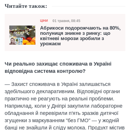
Читайте також:
Категорія
Дата публікації
01 травня, 08:45
ЦІНИ
Абрикоси подорожчають на 80%,
полуниця зникне з ринку: що
квітневі морози зробили з
урожаєм
Чи реально захищає споживача в Україні
відповідна система контролю?
— Захист споживача в Україні залишається
здебільшого декларативним. Відповідні органи
практично не реагують на реальні проблеми.
Наприклад, коли у Дніпрі закупили лабораторне
обладнання й перевірили п'ять зразків дитячої
згущенки з маркуванням "без ГМО" — у жодній
банці не знайшли й сліду молока. Продукт містив