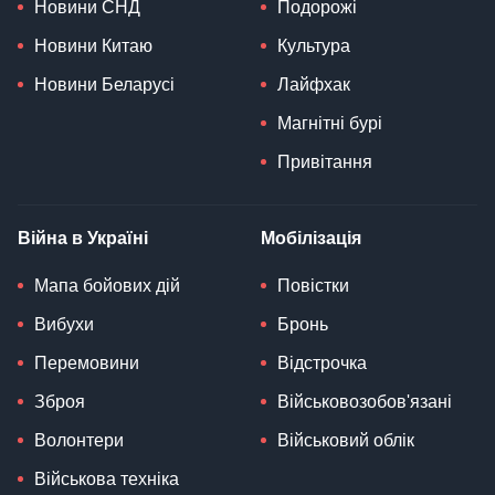
Новини СНД
Подорожі
Новини Китаю
Культура
Новини Беларусі
Лайфхак
Магнітні бурі
Привітання
Війна в Україні
Мобілізація
Мапа бойових дій
Повістки
Вибухи
Бронь
Перемовини
Відстрочка
Зброя
Військовозобов'язані
Волонтери
Військовий облік
Військова техніка