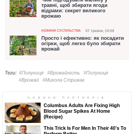
травні, щоб збирати ягоди
відрами: секрет великого
врожаю
Категорія
Дата публікації
07 травня, 19:08
НОВИНИ СУСПІЛЬСТВА
Просто і ефективно: як посадити
огірки, щоб легко було збирати
врожай
Теги:
#Полуниця
#Врожайність
#Полуниця
#Врожай
#Микола Стрижак