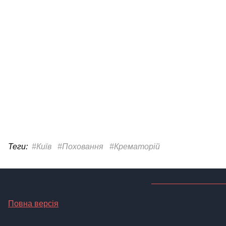
Теги:
#Київ
#Поховання
#Крематорій
Повна версія