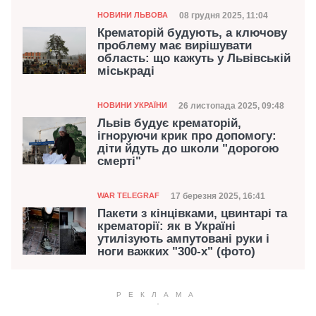
Категорія
Дата публікації
08 грудня 2025, 11:04
НОВИНИ ЛЬВОВА
Крематорій будують, а ключову
проблему має вирішувати
область: що кажуть у Львівській
міськраді
Категорія
Дата публікації
26 листопада 2025, 09:48
НОВИНИ УКРАЇНИ
Львів будує крематорій,
ігноруючи крик про допомогу:
діти йдуть до школи "дорогою
смерті"
Категорія
Дата публікації
17 березня 2025, 16:41
WAR TELEGRAF
Пакети з кінцівками, цвинтарі та
крематорії: як в Україні
утилізують ампутовані руки і
ноги важких "300-х" (фото)