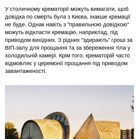
У столичному крематорії можуть вимагати, щоб
довідка по смерть була з Києва, інакше кремації
не буде. Однак навіть з "правильною довідкою"
можуть відкласти кремацію, наприклад, під
приводом вихідних. З рідних "здирають" гроші за
ВІП-залу для прощання та за збереження тіла у
холодильній камері. Крім того, крематорій часто
відмовляє у церемонії прощання під приводом
завантаженості.