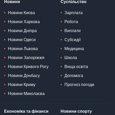
Новини
Суспільство
Новини Києва
Зарплата
Новини Харкова
Робота
Новини Дніпра
Виплати
Новини Одеси
Субсидії
Новини Львова
Медицина
Новини Запоріжжя
Школа
Новини Кривого Рогу
Вища освіта
Новини Донбасу
Допомога
Новини Криму
Прогноз погоди
Новини Миколаєва
Економіка та фінанси
Новини спорту