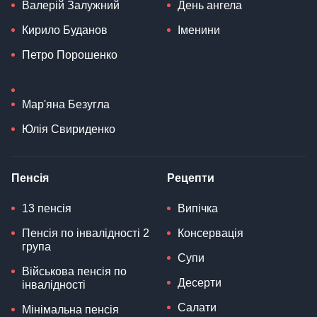
Валерій Залужний
День ангела
Кирило Буданов
Іменини
Петро Порошенко
Мар'яна Безугла
Юлія Свириденко
Пенсія
Рецепти
13 пенсія
Випічка
Пенсія по інвалідності 2
Консервація
група
Супи
Військова пенсія по
Десерти
інвалідності
Салати
Мінімальна пенсія