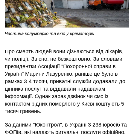
Частина колумбарію та вхід у крематорій
Про смерть людей вони дізнаються від лікарів,
чи поліції. Звісно, не безкоштовно. За словами
президентки Асоціації "Похоронної справи в
Україні" Марини Лазуренко, раніше це було в
рамках 3-4 тисяч, приватні служби додавали до
цінника послуг та віддавали надавачам
інформації. Однак зараз дзвінок чи смс із
контактом рідних померлого у Києві коштують 5
тисяч гривень.
За даними "Юконтрол", в Україні 3 238 юросіб та
ФОПів, які надають ритуальні послуги офіційно.