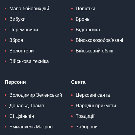
Мапа бойових дій
Повістки
Вибухи
Бронь
Перемовини
Відстрочка
Зброя
Військовозобов'язані
Волонтери
Військовий облік
Військова техніка
Персони
Свята
Володимир Зеленський
Церковні свята
Дональд Трамп
Народні прикмети
Сі Цзіньпін
Традиції
Еммануель Макрон
Заборони