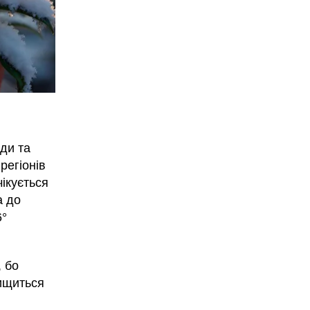
ди та
регіонів
ікується
а до
6°
, бо
вищиться