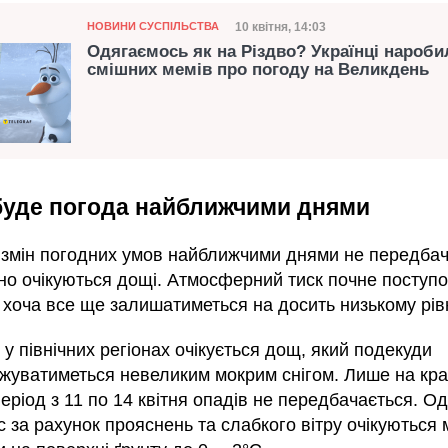
Категорія
Дата публікації
10 квітня, 14:03
НОВИНИ СУСПІЛЬСТВА
Одягаємось як на Різдво? Українці нароби
смішних мемів про погоду на Великдень
уде погода найближчими днями
 змін погодних умов найближчими днями не передбач
но очікуються дощі. Атмосферний тиск почне поступ
 хоча все ще залишатиметься на досить низькому рівн
у північних регіонах очікується дощ, який подекуди
жуватиметься невеликим мокрим снігом. Лише на кр
період з 11 по 14 квітня опадів не передбачається. Од
с за рахунок прояснень та слабкого вітру очікуються