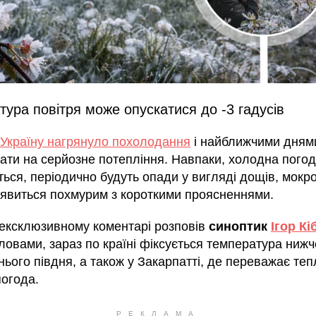
ура повітря може опускатися до -3 гадусів
 Україну нагрянуло похолодання
і найближчими дням
кати на серйозне потепління. Навпаки, холодна пого
ься, періодично будуть опади у вигляді дощів, мокрог
иявиться похмурим з короткими проясненнями.
 ексклюзивному коментарі розповів
синоптик
Ігор Кі
ловами, зараз по країні фіксується температура нижч
нього півдня, а також у Закарпатті, де переважає теп
погода.