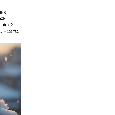
них
хні
орії +2…
6…+13 °С.