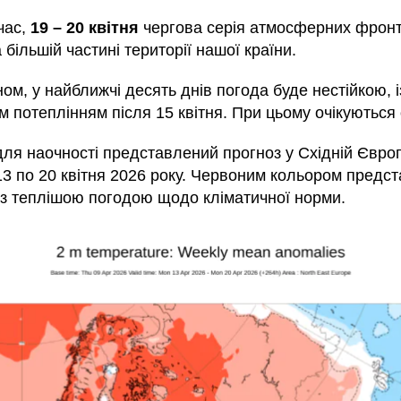
час,
19 – 20 квітня
чергова серія атмосферних фронті
 більшій частині території нашої країни.
ом, у найближчі десять днів погода буде нестійкою, і
 потеплінням після 15 квітня. При цьому очікуються
для наочності представлений прогноз у Східній Європ
13 по 20 квітня 2026 року. Червоним кольором предст
ї з теплішою погодою щодо кліматичної норми.