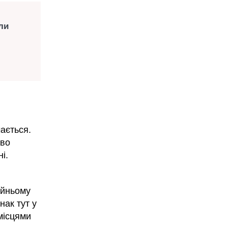
ли
ається.
ово
і.
айньому
нак тут у
 місцями