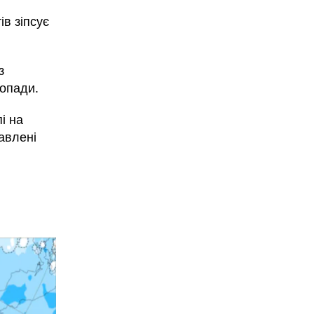
в зіпсує
з
 опади.
і на
авлені