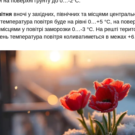
и на поверхні ґрунту до 0…-2°С.
вітня
вночі у західних, північних та місцями централь
температура повітря буде на рівні 0…+5 °С, на повер
 місцями у повітрі заморозки 0…-3 °С. На решті терит
день температура повітря коливатиметься в межах +