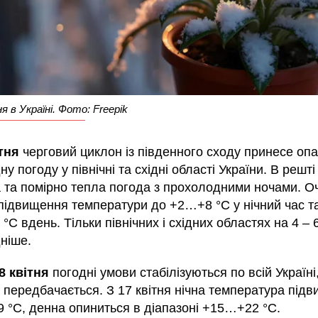
 в Україні. Фото: Freepik
ітня
черговий циклон із південного сходу принесе опа
у погоду у північні та східні області України. В решті 
а та помірно тепла погода з прохолодними ночами. Оч
 підвищення температури до +2…+8 °С у нічний час т
С вдень. Тільки північних і східних областях на 4 – 
ніше.
8 квітня
погодні умови стабілізуються по всій Україні
 передбачається. З 17 квітня нічна температура під
 °С, денна опиниться в діапазоні +15…+22 °С.