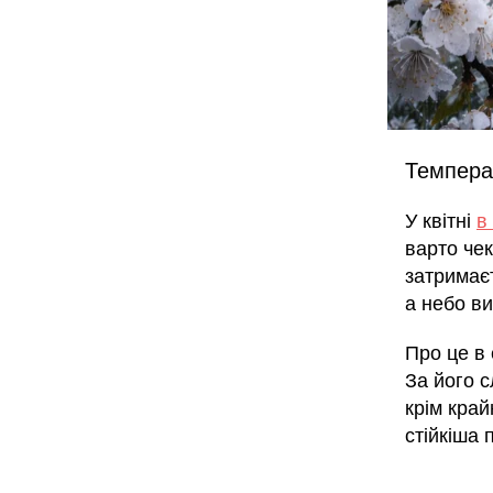
Температ
У квітні
в
варто че
затримаєт
а небо в
Про це в
За його с
крім край
стійкіша 