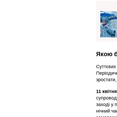
Якою б
Суттєвих
Періодич
зростати,
11 квітня
супровод
заході у 
нічний ча