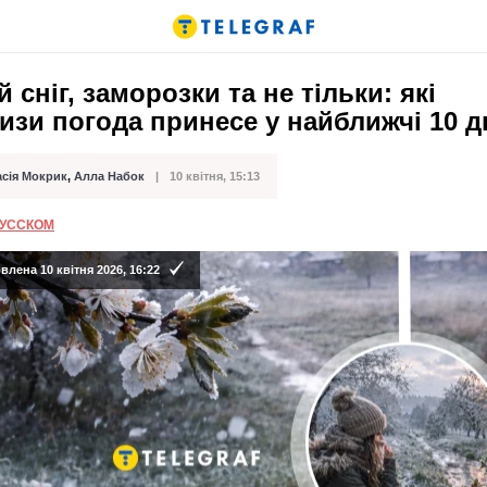
 сніг, заморозки та не тільки: які
зи погода принесе у найближчі 10 д
асія Мокрик
,
Алла Набок
10 квітня, 15:13
ації
РУССКОМ
лена 10 квітня 2026, 16:22