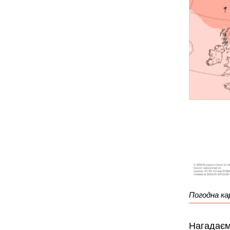
Погодна к
Нагадаєм