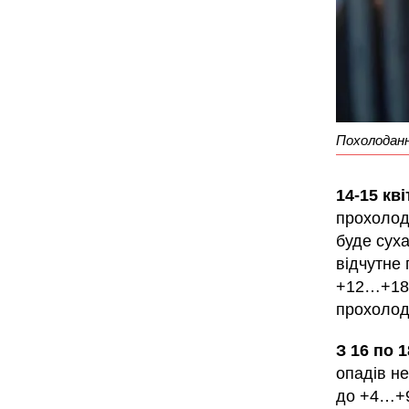
Похолодання
14-15 кв
прохолодн
буде сух
відчутне
+12…+18 °
прохолод
З 16 по 1
опадів не
до +4…+9