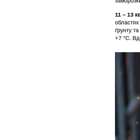
заморозк
11 – 13 к
областях 
ґрунту та
+7 °С. В