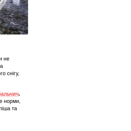
и не
да
о снігу,
бальчич
.
е норми,
ліша та