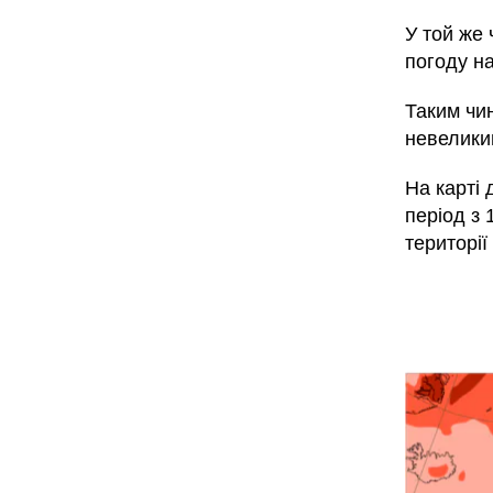
У той же 
погоду на
Таким чин
невеликим
На карті 
період з 
територі