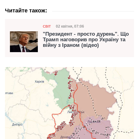
Читайте також:
Категорія
Дата публікації
02 квітня, 07:06
СВІТ
"Президент - просто дурень". Що
Трамп наговорив про Україну та
війну з Іраном (відео)