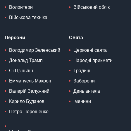
Волонтери
Військовий облік
Військова техніка
Персони
Свята
Володимир Зеленський
Церковні свята
Дональд Трамп
Народні прикмети
Сі Цзіньпін
Традиції
Еммануель Макрон
Заборони
Валерій Залужний
День ангела
Кирило Буданов
Іменини
Петро Порошенко