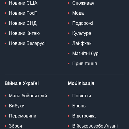
Новини США
Споживач
Новини Росії
Мода
Новини СНД
Подорожі
Новини Китаю
Культура
Новини Беларусі
Лайфхак
Магнітні бурі
Привітання
Війна в Україні
Мобілізація
Мапа бойових дій
Повістки
Вибухи
Бронь
Перемовини
Відстрочка
Зброя
Військовозобов'язані