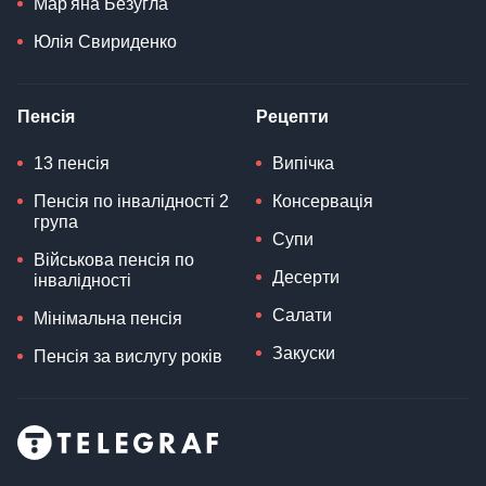
Мар'яна Безугла
Юлія Свириденко
Пенсія
Рецепти
13 пенсія
Випічка
Пенсія по інвалідності 2
Консервація
група
Супи
Військова пенсія по
Десерти
інвалідності
Салати
Мінімальна пенсія
Закуски
Пенсія за вислугу років