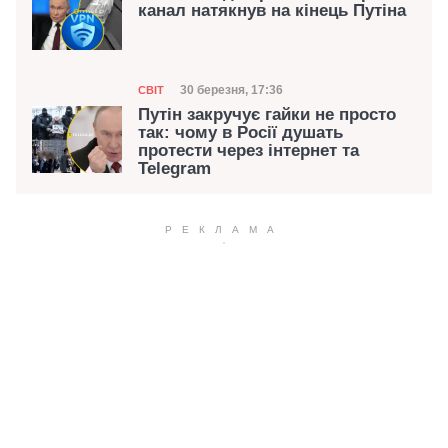
канал натякнув на кінець Путіна
Категорія
Дата публікації
30 березня, 17:36
СВІТ
Путін закручує гайки не просто
так: чому в Росії душать
протести через інтернет та
Telegram