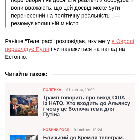
вони вважають, що цей досвід може бути
перенесений на політичну реальність", —
резюмує колишній міністр.
Раніше "Телеграф" розповідав, яку мету
в Європі
переслідує Путін
і чи наважиться на напад на
Естонію.
Читайте також:
Категорія
Дата публікації
01 квітня, 13:09
ПОЛІТИКА
Трамп говорить про вихід США
із НАТО. Хто входить до Альянсу
і чому це болюча тема для
Путіна
Категорія
Дата публікації
01 квітня, 10:24
НОВИНИ РОСІЇ
Близький до Кремля телеграм-