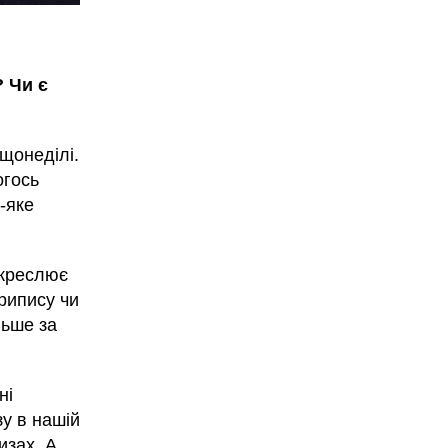
? Чи є
 щонеділі.
огось
-яке
дкреслює
припису чи
льше за
ні
у в нашій
изах. А