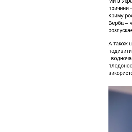
Ми в Укра
причини —
Криму рос
Верба – 
розпускає
А також щ
подивитис
і водноча
плодонос
використо