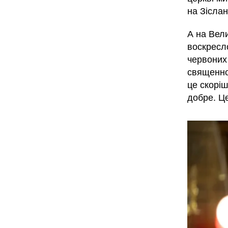
на Зіслан
А на Вели
воскресло
червоних 
священно
це скоріш
добре. Це