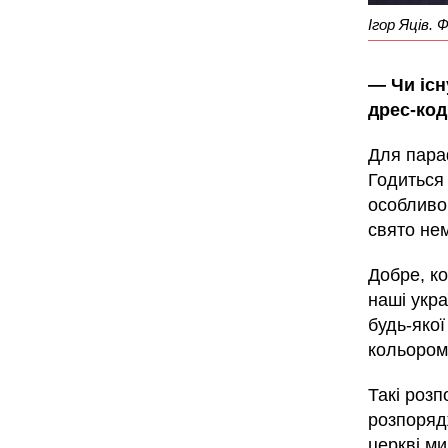
Ігор Яців.
— Чи існ
дрес-код
Для параф
Годиться 
особливог
свято не
Добре, к
наші укра
будь-якої
кольором
Такі роз
розпоряд
церкві ми