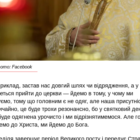
 Фото: Facebook
риклад, застав нас довгий шлях чи відрядження, а у
еться прийти до церкви — йдемо в тому, у чому ми
ємо, тому що головним є не одяг, але наша присутніс
ичайно, це буде трохи резонансно, бо у святковий де
уде одягнена урочисто і ми відрізнятимемося. Але г
емо до Христа, ми йдемо до Бога.
еділя завершує період Великого посту і передує Стр