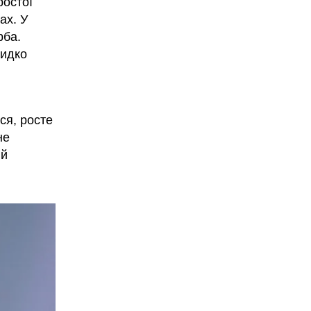
ростої
ах. У
рба.
видко
ся, росте
не
 й