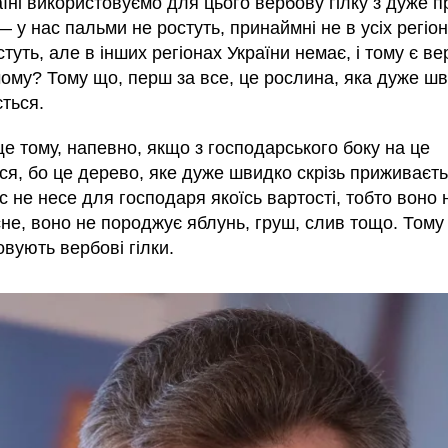
їні використовуємо для цього вербову гілку з дуже п
 у нас пальми не ростуть, принаймні не в усіх регіон
туть, але в інших регіонах України немає, і тому є ве
чому? Тому що, перш за все, це рослина, яка дуже ш
ться.
е тому, напевно, якщо з господарського боку на це
я, бо це дерево, яке дуже швидко скрізь приживаєть
с не несе для господаря якоїсь вартості, тобто воно 
не, воно не породжує яблунь, груш, слив тощо. Тому
вують вербові гілки.