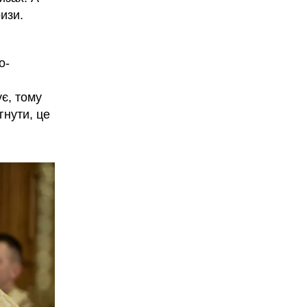
изи.
о-
є, тому
гнути, це