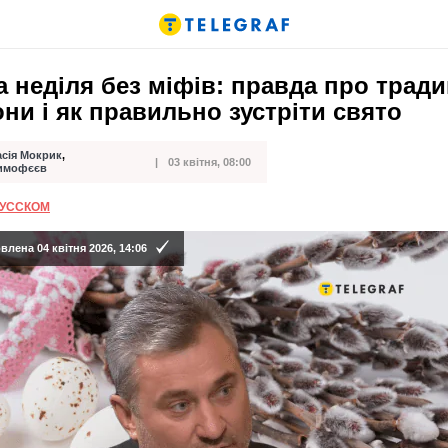
 неділя без міфів: правда про традиц
ни і як правильно зустріти свято
асія Мокрик
,
03 квітня, 08:00
ації
Тимофєєв
РУССКОМ
лена 04 квітня 2026, 14:06