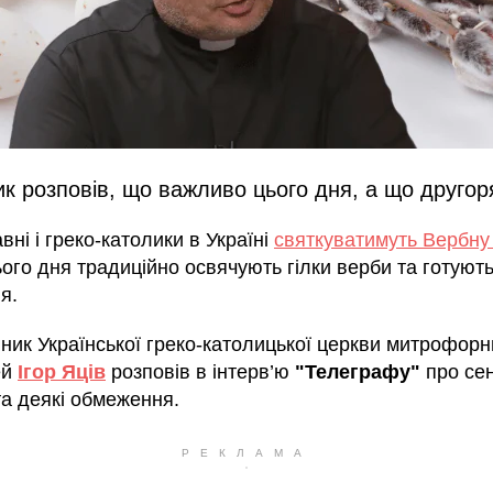
к розповів, що важливо цього дня, а що друго
ні і греко-католики в Україні
святкуватимуть Вербну
ього дня традиційно освячують гілки верби та готуют
я.
ник Української греко-католицької церкви митрофорн
ей
Ігор Яців
розповів в інтерв’ю
"Телеграфу"
про сен
та деякі обмеження.