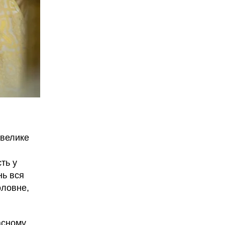
 велике
ть у
нь вся
оловне,
асному