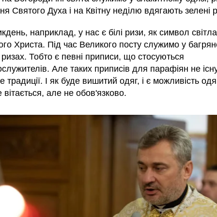
ня Святого Духа і на Квітну неділю вдягають зелені р
кдень, наприклад, у нас є білі ризи, як символ світла
го Христа. Під час Великого посту служимо у багрян
ризах. Тобто є певні приписи, що стосуються
служителів. Але таких приписів для парафіян не існу
е традиції. І як буде вишитий одяг, і є можливість одя
 вітається, але не обов'язково.