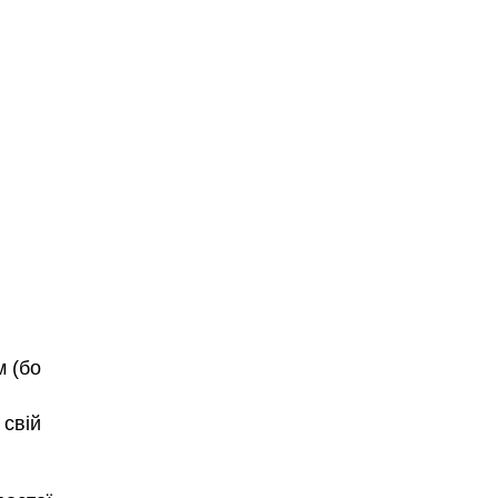
м (бо
 свій