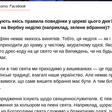
 Фото: Facebook
ують якісь правила поведінки у церкві цього дня
 на Вербну неділю (наприклад, зелене вбрання)?
іян немає якихось винятків. Тобто, ця неділя — як і
приходити до храму, у чистому, акуратному одязі. Як
о дрес-коду на це свято чи на Великдень, чи на будь
має.
оли в такі свята ми приходимо у вишиванках — це пі
їнські традиції, взагалі наше українство. Але немає 
 вимоги, що саме вишите вбрання має бути. А тим бі
.
порядження існують щодо священнослужителів. Є пев
ження за кольором на певні свята. Наприклад, щораз
 на Богородичні свята служимо у блакитному одязі, р