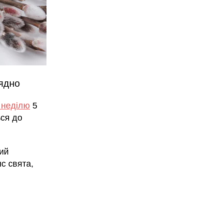
рядно
 неділю
5
ься до
ий
с свята,