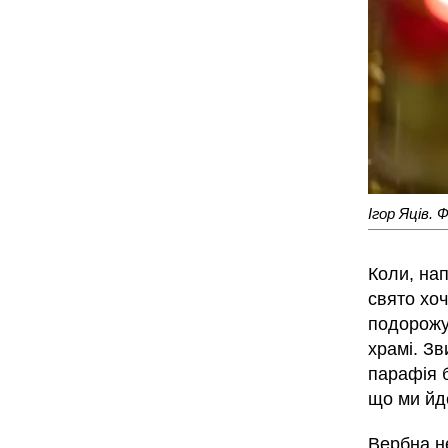
Ігор Яців.
Коли, нап
свято хоч
подорожу
храмі. Зв
парафія б
що ми йд
Вербна н