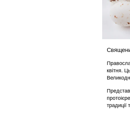
Священи
Православ
квітня. Ц
Великодн
Представ
протоієр
традиції 