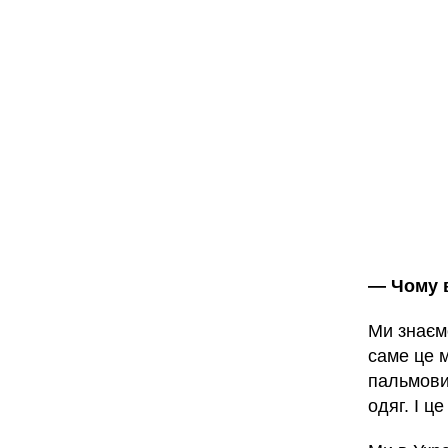
—
Чому 
Ми знаємо
саме це м
пальмовим
одяг. І ц