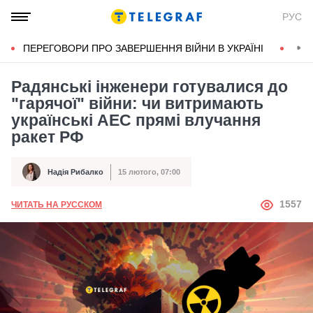
РУС
ПЕРЕГОВОРИ ПРО ЗАВЕРШЕННЯ ВІЙНИ В УКРАЇНІ
КОН
Радянські інженери готувалися до
"гарячої" війни: чи витримають
українські АЕС прямі влучання
ракет РФ
Надія Рибалко
15 лютого, 07:00
Автор
Дата публікації
АВТОР
1557
ЧИТАТЬ НА РУССКОМ