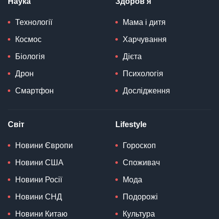
Наука
Здоров'я
Технології
Мама і дитя
Космос
Харчування
Біологія
Дієта
Дрон
Психологія
Смартфон
Дослідження
Світ
Lifestyle
Новини Європи
Гороскоп
Новини США
Споживач
Новини Росії
Мода
Новини СНД
Подорожі
Новини Китаю
Культура