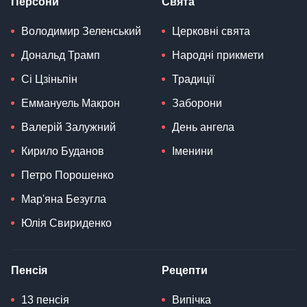
Персони
Свята
Володимир Зеленський
Церковні свята
Дональд Трамп
Народні прикмети
Сі Цзіньпін
Традиції
Еммануель Макрон
Заборони
Валерій Залужний
День ангела
Кирило Буданов
Іменини
Петро Порошенко
Мар'яна Безугла
Юлія Свириденко
Пенсія
Рецепти
13 пенсія
Випічка