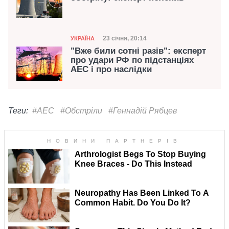
Категорія
Дата публікації
23 січня, 20:14
УКРАЇНА
"Вже били сотні разів": експерт
про удари РФ по підстанціях
АЕС і про наслідки
Теги:
#АЕС
#Обстріли
#Геннадій Рябцев