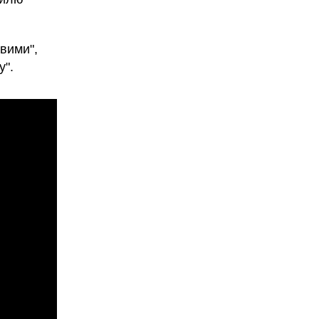
вими",
у".