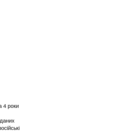
а 4 роки
 даних
осійські