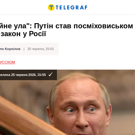
йне ула": Путін став посміховиськом
закон у Росії
ло Корнілов
25 червня, 15:51
ації
РУССКОМ
лена 25 червня 2026, 15:55