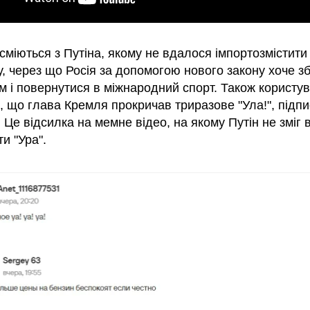
сміються з Путіна, якому не вдалося імпортозмістити
, через що Росія за допомогою нового закону хоче з
м і повернутися в міжнародний спорт. Також користув
, що глава Кремля прокричав триразове "Ула!", підп
 Це відсилка на мемне відео, на якому Путін не зміг 
и "Ура".