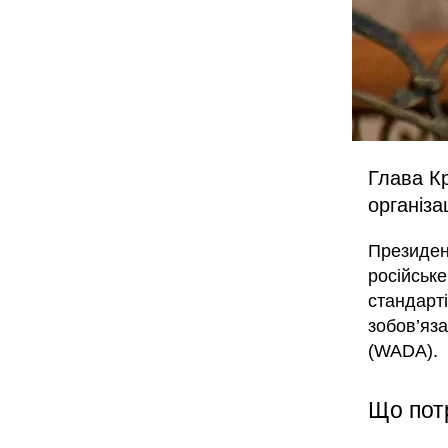
Глава К
організац
Президен
російське
стандарт
зобов’яза
(WADA).
Що пот