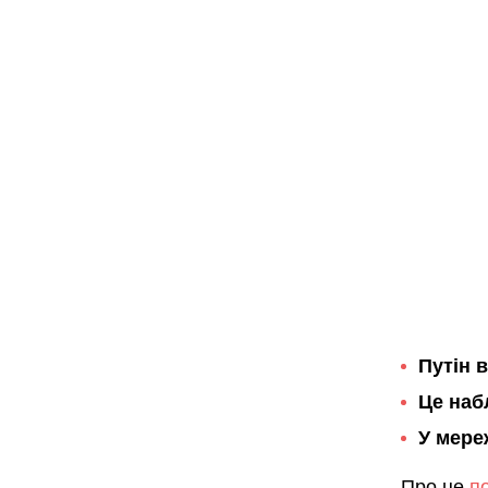
Путін 
Це наб
У мере
Про це
п