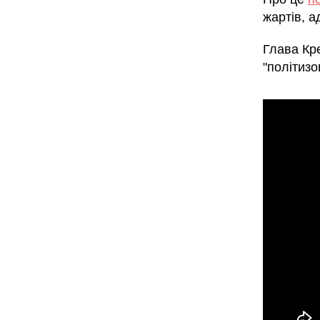
жартів, 
Глава К
"політизо