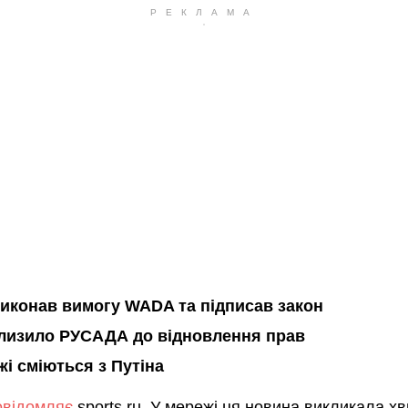
виконав вимогу WADA та підписав закон
лизило РУСАДА до відновлення прав
жі сміються з Путіна
овідомляє
sports.ru. У мережі ця новина викликала х