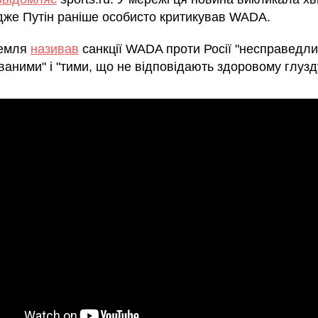
адже Путін раніше особисто критикував WADA.
ремля
називав
санкції WADA проти Росії "несправедли
ваними" і "тими, що не відповідають здоровому глузд