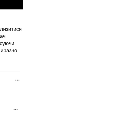
близитися
ачі
исуючи
виразно