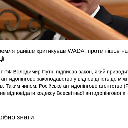
ремля раніше критикував WADA, проте пішов на
ії
т РФ Володимир Путін підписав закон, який приводи
 антидопінгове законодавство у відповідність до мі
ів. Таким чином, Російське антидопінгове агентство 
не відповідати кодексу Всесвітньої антидопінгової аг
рібно знати