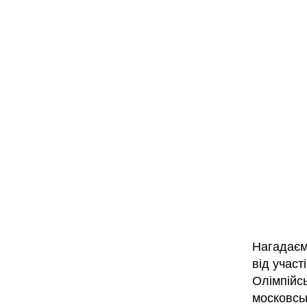
Нагадаєм
від участ
Олімпійсь
московськ