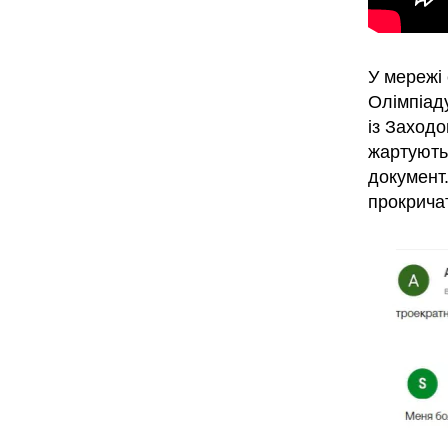
У мережі 
Олімпіаду
із Заходо
жартують
документ.
прокричат