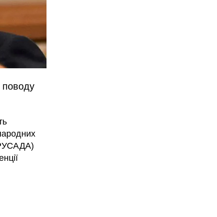
 поводу
ть
жнародних
(РУСАДА)
енції