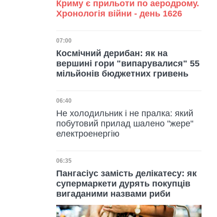
Криму є прильоти по аеродрому.
Хронологія війни - день 1626
Дата публікації
07:00
Космічний дерибан: як на
вершині гори "випарувалися" 55
мільйонів бюджетних гривень
Дата публікації
06:40
Не холодильник і не пралка: який
побутовий прилад шалено "жере"
електроенергію
Дата публікації
06:35
Пангасіус замість делікатесу: як
супермаркети дурять покупців
вигаданими назвами риби