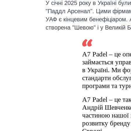
У січні 2025 року в Україні бу
"Паддл Арсенал". Цими фірма
УАФ є кінцевим бенефіціаром. А
створена "Шевою" і у Великій Б
A7 Padel – це оп
займається упра
в Україні. Ми ф
стандарти обслуг
програми та тур
A7 Padel – це та
Андрій Шевченко
частиною нашої 
розвитку бренду 