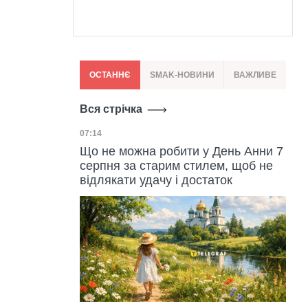
ОСТАННЄ
SMAK-НОВИНИ
ВАЖЛИВЕ
Вся стрічка
Дата публікації
07:14
Що не можна робити у День Анни 7
серпня за старим стилем, щоб не
відлякати удачу і достаток