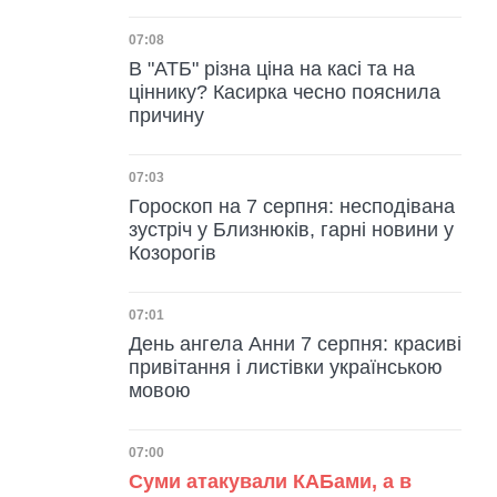
Дата публікації
07:08
В "АТБ" різна ціна на касі та на
ціннику? Касирка чесно пояснила
причину
Дата публікації
07:03
Гороскоп на 7 серпня: несподівана
зустріч у Близнюків, гарні новини у
Козорогів
Дата публікації
07:01
День ангела Анни 7 серпня: красиві
привітання і листівки українською
мовою
Дата публікації
07:00
Суми атакували КАБами, а в