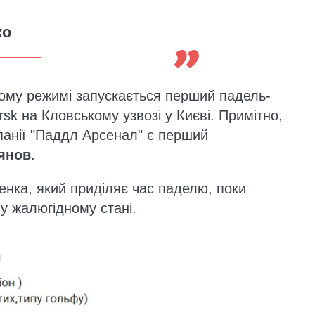
ко
вому режимі запускається перший падель-
rsk на Кловському узвозі у Києві. Примітно,
анії "Паддл Арсенал" є перший
янов
.
нка, який приділяє час паделю, поки
у жалюгідному стані.