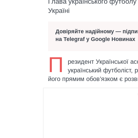
Глава українського футболу
Україні
Довіряйте надійному — підп
на Telegraf у Google Новинах
П
резидент Української ас
український футболіст, р
його прямим обов’язком є розви