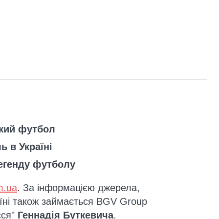
кий футбол
ь в Україні
егенду футболу
m.ua
. За інформацією джерела,
їні також займається BGV Group
сся"
Геннадія Буткевича
.