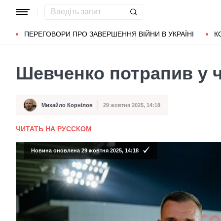
Популярні запити
Маріуполь
Донбас
Зеленський
Л
ПЕРЕГОВОРИ ПРО ЗАВЕРШЕННЯ ВІЙНИ В УКРАЇНІ
К
Шевченко потрапив у 
Михайло Корнілов
29 жовтня 2025, 14:18
Автор
Дата публікації
ЧИТАТЬ НА РУССКОМ
Новина оновлена 29 жовтня 2025, 14:18