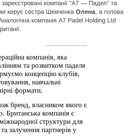
ли зареєстровані компанії "А7 — Падел" та
ми керує сестра Шевченка
Олена
, а голова
налогічна компанія A7 Padel Holding Ltd
ританії.
ераційна компанія, яка
влінням та розвитком паделя
ормуємо концепцію клубів,
овування, навчальні
нірні формати.
кож бренд, власником якого є
. Британська компанія є
міжнародної структури для
та залучення партнерів у