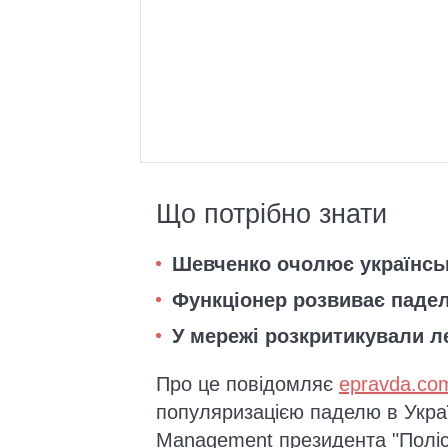
Що потрібно знати
Шевченко очолює українсь
Функціонер розвиває падел
У мережі розкритикували л
Про це повідомляє
epravda.co
популяризацією паделю в Укра
Management президента "Полі