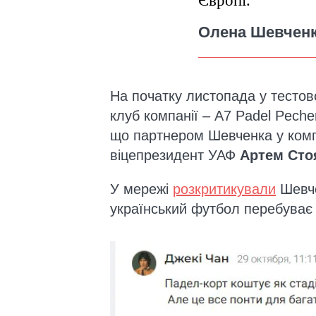
Європі.
Олена Шевчен
На початку листопада у тесто
клуб компанії – A7 Padel Peche
що партнером Шевченка у комп
віцепрезидент УАФ
Артем Сто
У мережі
розкритикували
Шевче
український футбол перебуває 