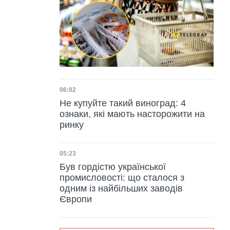
Дата публікації
06:02
Не купуйте такий виноград: 4
ознаки, які мають насторожити на
ринку
Дата публікації
05:23
Був гордістю української
промисловості: що сталося з
одним із найбільших заводів
Європи