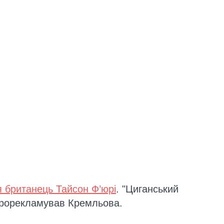
я британець Тайсон Ф’юрі
. "Циганський
прорекламував Кремльова.