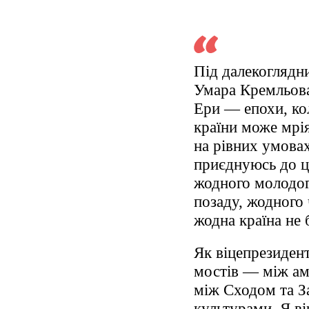
Під далекоглядн
Умара Кремльова
Ери — епохи, кол
країни може мрія
на рівних умова
приєднуюсь до ці
жодного молодог
позаду, жодного 
жодна країна не 
Як віцепрезиден
мостів — між ам
між Сходом та З
культурами. Я в