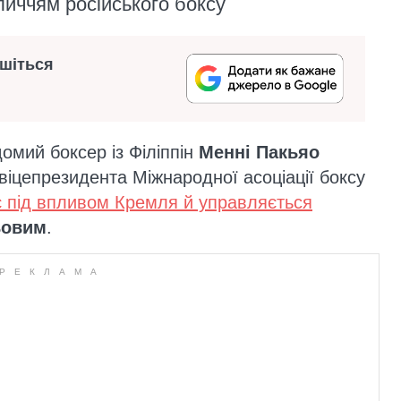
личчям російського боксу
ишіться
домий боксер із Філіппін
Менні Пакьяо
віцепрезидента Міжнародної асоціації боксу
 під впливом Кремля й управляється
ьовим
.