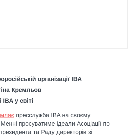
оросійській організації IBA
тіна Кремльов
IBA у світі
омляє
пресслужба IBA на своєму
і Менні просуватиме ідеали Асоціації по
президента та Раду директорів зі