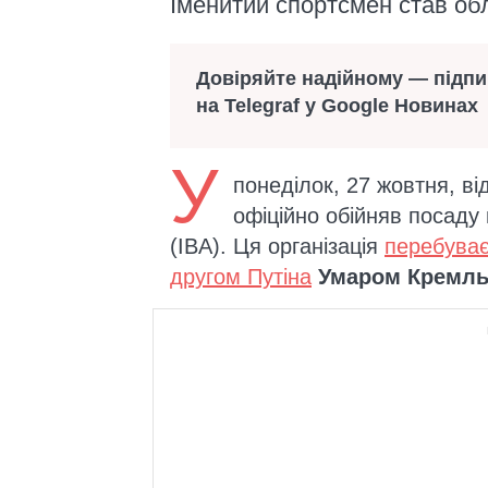
Іменитий спортсмен став об
Довіряйте надійному — підп
на Telegraf у Google Новинах
У
понеділок, 27 жовтня, ві
офіційно обійняв посаду 
(IBA). Ця організація
перебуває
другом Путіна
Умаром Кремл