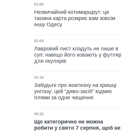
Дата публікації
03:00
Незвичайний котомаршрут: ця
таємна карта розкриє вам зовсім
іншу Одесу
Дата публікації
02:00
Лавровий лист кладуть не лише в
суп: навіщо його ховають у футляр
для окулярів
Дата публікації
01:18
Забудьте про жовтизну на кришці
унітазу: цей "диво-засіб" відмиє
плями за одне чищення
Дата публікації
00:20
Що категорично не можна
робити у свято 7 серпня, щоб не