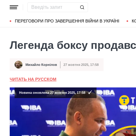
Популярні запити
Маріуполь
Донбас
Зеленський
Л
ПЕРЕГОВОРИ ПРО ЗАВЕРШЕННЯ ВІЙНИ В УКРАЇНІ
К
Легенда боксу продавс
Михайло Корнілов
27 жовтня 2025, 17:58
Автор
Дата публікації
ЧИТАТЬ НА РУССКОМ
Новина оновлена 27 жовтня 2025, 17:58