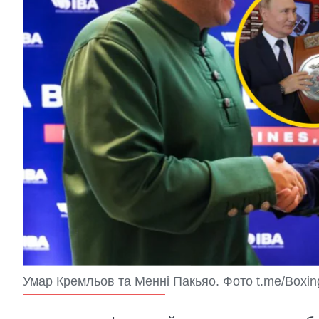
Умар Кремльов та Менні Пакьяо. Фото t.me/Boxing