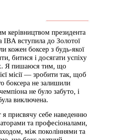
им керівництвом президента
 IBA вступила до Золотої
и кожен боксер з будь-якої
ти, битися і досягати успіху
х. Я пишаюся тим, що
єї місії — зробити так, щоб
о боксера не залишили
чемпіона не було забуто, і
була виключена.
т я присвячу себе наведенню
аторами та професіоналами,
аходом, між поколіннями та
ірю, що бокс здатний