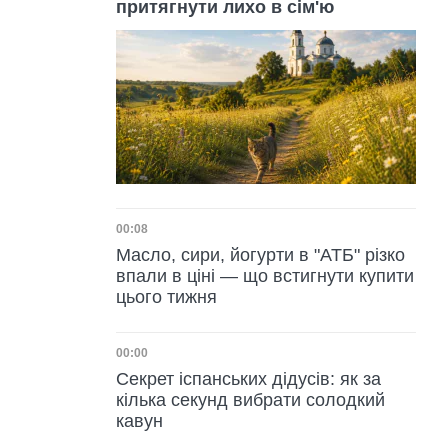
притягнути лихо в сім'ю
Дата публікації
00:08
Масло, сири, йогурти в "АТБ" різко
впали в ціні — що встигнути купити
цього тижня
Дата публікації
00:00
Секрет іспанських дідусів: як за
кілька секунд вибрати солодкий
кавун