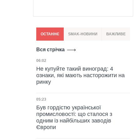
ОСТАННЄ
SMAK-НОВИНИ
ВАЖЛИВЕ
Вся стрічка
Дата публікації
06:02
Не купуйте такий виноград: 4
ознаки, які мають насторожити на
ринку
Дата публікації
05:23
Був гордістю української
промисловості: що сталося з
одним із найбільших заводів
Європи