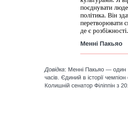
поєднувати людей
політика. Він зд
перетворювати сп
де є розбіжності
Менні Пакьяо
Довідка
: Менні Пакьяо — один 
часів. Єдиний в історії чемпіон
Колишній сенатор Філіппін з 20