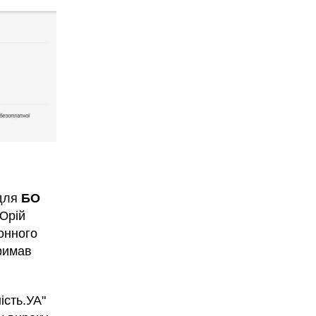
 для
БО
 Юрій
йонного
тримав
ість.УА"