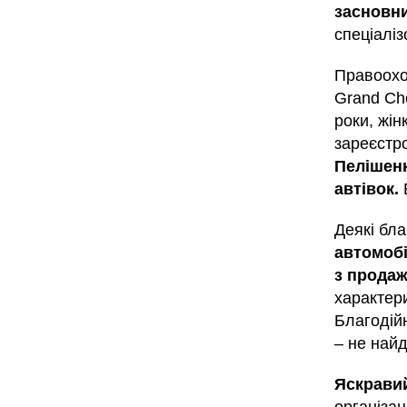
засновн
спеціаліз
Правоохо
Grand Ch
роки, жін
зареєстро
Пелішенк
автівок.
Деякі бл
автомобі
з продаж
характери
Благодійн
– не найд
Яскравий