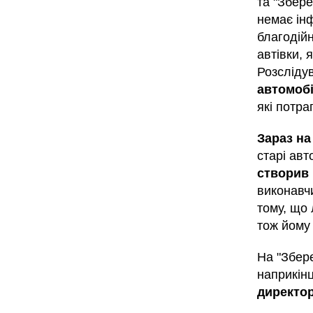
та "Збер
немає інф
благодійн
автівки, 
Розсліду
автомобі
які потра
Зараз на
старі авт
створив
виконавч
тому, що
тож йому
На "Збер
наприкін
директор