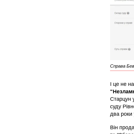
Справа Бев
І це не 
"Незлам
Старцун у
суду Рівн
два роки
Він прода