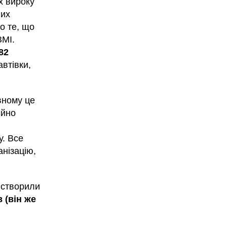
х вироку
них
о те, що
ЗМІ.
82
автівки,
вному це
ійно
. Все
нізацію,
 створили
 (він же