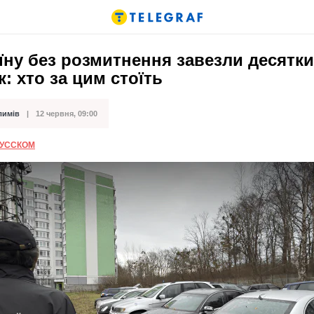
їну без розмитнення завезли десятки
к: хто за цим стоїть
лимів
12 червня, 09:00
ації
РУССКОМ