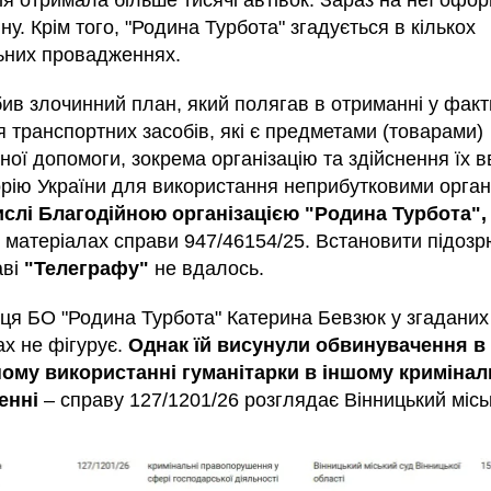
ія отримала більше тисячі автівок. Зараз на неї офо
у. Крім того, "Родина Турбота" згадується в кількох
ьних провадженнях.
ив злочинний план, який полягав в отриманні у фак
 транспортних засобів, які є предметами (товарами)
ної допомоги, зокрема організацію та здійснення їх 
орію України для використання неприбутковими орган
ислі Благодійною організацією "Родина Турбота",
у матеріалах справи 947/46154/25. Встановити підоз
аві
"Телеграфу"
не вдалось.
ця БО "Родина Турбота" Катерина Бевзюк у згаданих
ах не фігурує.
Однак їй висунули обвинувачення в
ому використанні гуманітарки в іншому криміна
енні
– справу 127/1201/26 розглядає Вінницький місь