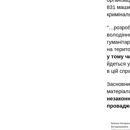
організац
831 машин
кримінал
"…розроб
володіння
гуманітар
на терит
у тому ч
йдеться 
в цій спр
Засновни
матеріал
незаконн
провадж