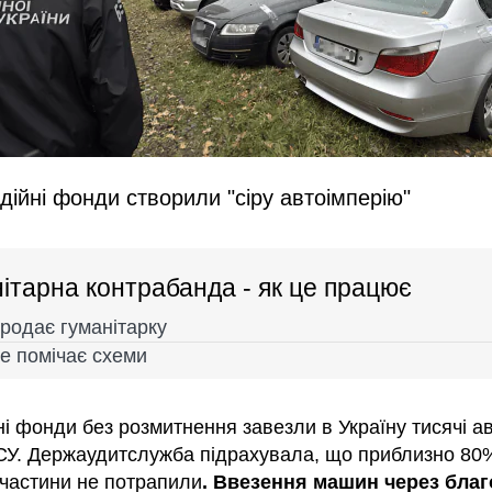
дійні фонди створили "сіру автоімперію"
ітарна контрабанда - як це працює
родає гуманітарку
е помічає схеми
і фонди без розмитнення завезли в Україну тисячі ав
СУ. Держаудитслужба підрахувала, що приблизно 80%
 частини не потрапили
. Ввезення машин через благ