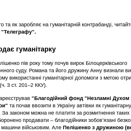
то та як заробляє на гуманітарній контрабанді, читайт
і
"Телеграфу".
одає гуманітарку
ішенко пів року тому почув вирок Білоцерківського
онного суду. Романа та його дружину Анну визнали в
ому використанні гуманітарної допомоги з метою отр
(ч. 3 ст. 201–2 ККУ).
зареєстрував
"Благодійний фонд "Незламні Духом
ри"
та почав ввозити в Україну автівки як гуманітарн
 За законом можна не платити за розмитнення таких 
аборонено продавати – благодійники зобов’язані безк
 машини військовим. Але
Пелішенко з дружиною (в