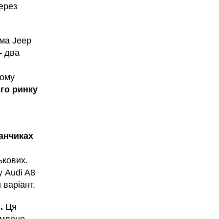
ерез
ма Jeep
– два
тому
ого ринку
данчиках
ькових.
у Audi A8
 варіант.
.
Ця