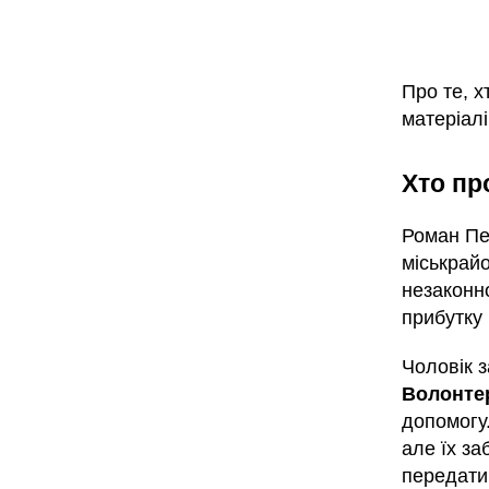
Про те, х
матеріал
Хто пр
Роман Пел
міськрай
незаконн
прибутку 
Чоловік 
Волонте
допомогу.
але їх з
передати