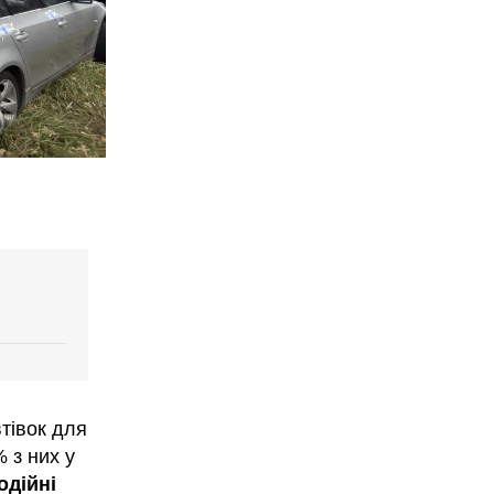
тівок для
 з них у
одійні