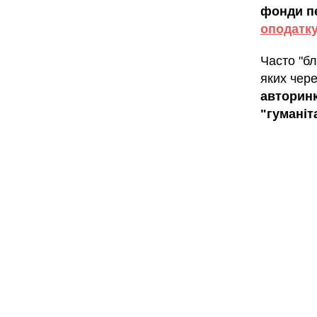
фонди п
оподатк
Часто "б
яких чере
авторинк
"гумані