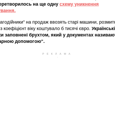
еретворилось на ще одну
схему уникнення
ування.
лагодійники" на продаж ввозять старі машини, розми
з коефіцієнт віку коштувало б тисячі євро.
Українські
и заповнені брухтом, який у документах називаю
тарною допомогою".