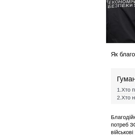
Як благо
Гуман
Хто п
Хто н
Благодійн
потреб З
військові