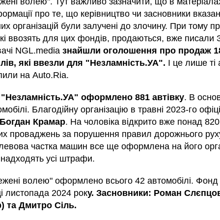
ежені волею". Тут важливо зазначити, що в матеріала
ормації про те, що керівництво чи засновники вказа
их організацій були залучені до злочину. При тому пр
які ввозять для цих фондів, продаються, вже писали 
вачі NGL.media
знайшли оголошення про продаж 1
лів, які ввезли для "Незламність.УА".
І це лише ті 
пили на Auto.Ria.
 "Незламність.УА" оформлено 881 автівку
. В осно
омобілі. Благодійну організацію в травні 2023-го офіц
 Богдан Крамар
. На чоловіка відкрито вже понад 820
их проваджень за порушення правил дорожнього руху
 левова частка машин все ще оформлена на його орга
 надходять усі штрафи.
ежені волею" оформлено всього 42 автомобілі. Фонд
ці листопада 2024 рок
у. Засновники: Роман Слєпцов
) та Дмитро Сіль.