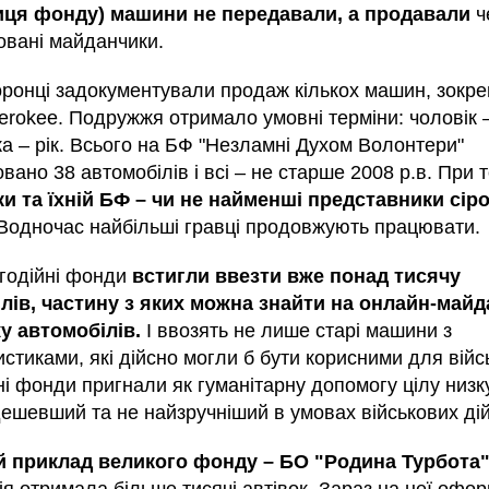
иця фонду) машини не передавали, а продавали
ч
овані майданчики.
ронці задокументували продаж кількох машин, зокре
erokee. Подружжя отримало умовні терміни: чоловік 
ка – рік. Всього на БФ "Незламні Духом Волонтери"
вано 38 автомобілів і всі – не старше 2008 р.в. При 
и та їхній БФ – чи не найменші представники сір
Водночас найбільші гравці продовжують працювати.
агодійні фонди
встигли ввезти вже понад тисячу
лів, частину з яких можна знайти на онлайн-май
у автомобілів.
І ввозять не лише старі машини з
стиками, які дійсно могли б бути корисними для війс
і фонди пригнали як гуманітарну допомогу цілу низк
ешевший та не найзручніший в умовах військових дій
 приклад великого фонду – БО "Родина Турбота"