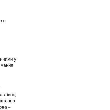
е в
инними у
имання
у
автівок,
оштовно
она –