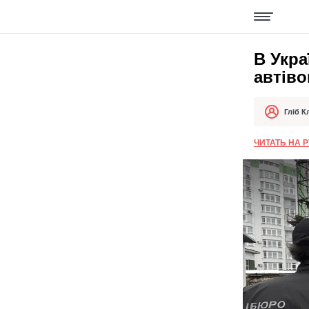
В Укра
автіво
Гліб К
Автор
Дата публік
ЧИТАТЬ НА 