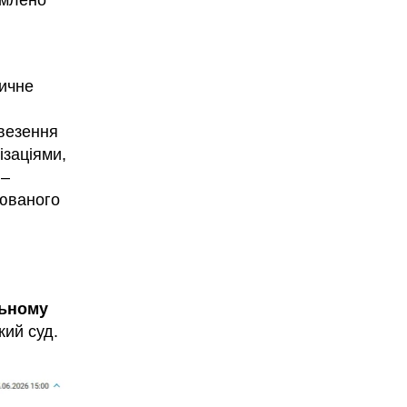
рмлено
тичне
ввезення
ізаціями,
–
рюваного
льному
кий суд.