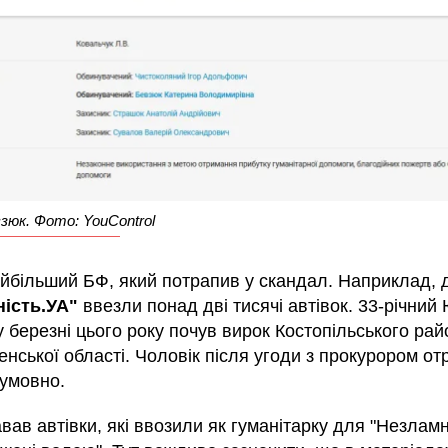
зюк. Фото: YouControl
найбільший БФ, який потрапив у скандал. Наприклад,
ність.УА"
ввезли понад дві тисячі автівок. 33-річний
 березні цього року почув вирок Костопільського ра
енської області. Чоловік після угоди з прокурором о
 умовно.
вав автівки, які ввозили як гуманітарку для "Незламн