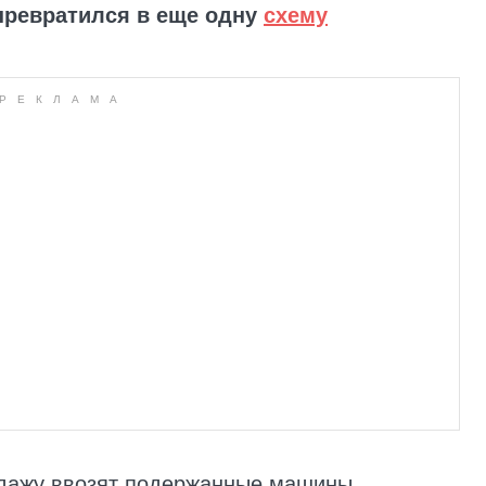
ревратился в еще одну
схему
одажу ввозят подержанные машины,