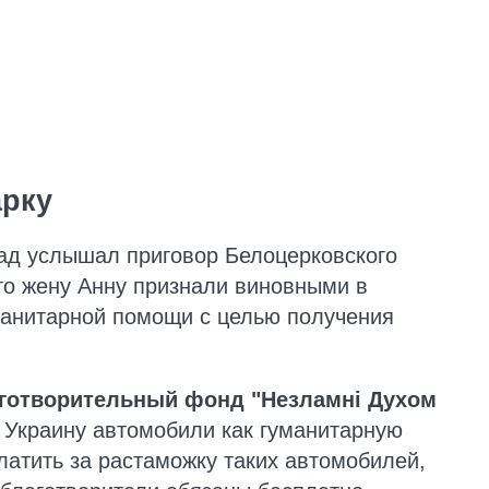
арку
ад услышал приговор Белоцерковского
его жену Анну признали виновными в
манитарной помощи с целью получения
готворительный фонд "Незламні Духом
 Украину автомобили как гуманитарную
латить за растаможку таких автомобилей,