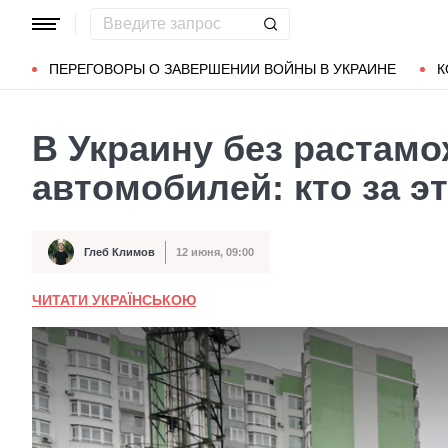
Популярные запросы
Мариуполь
Донбасс
Зеленский
ПЕРЕГОВОРЫ О ЗАВЕРШЕНИИ ВОЙНЫ В УКРАИНЕ
К
В Украину без растамо
автомобилей: кто за э
Глеб Климов
12 июня, 09:00
Автор
Дата публикации
ЧИТАТИ УКРАЇНСЬКОЮ