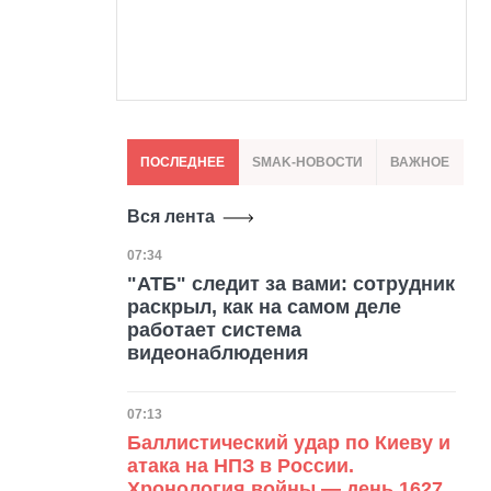
ПОСЛЕДНЕЕ
SMAK-НОВОСТИ
ВАЖНОЕ
Вся лента
Дата публикации
07:34
"АТБ" следит за вами: сотрудник
раскрыл, как на самом деле
работает система
видеонаблюдения
Дата публикации
07:13
Баллистический удар по Киеву и
атака на НПЗ в России.
Хронология войны — день 1627