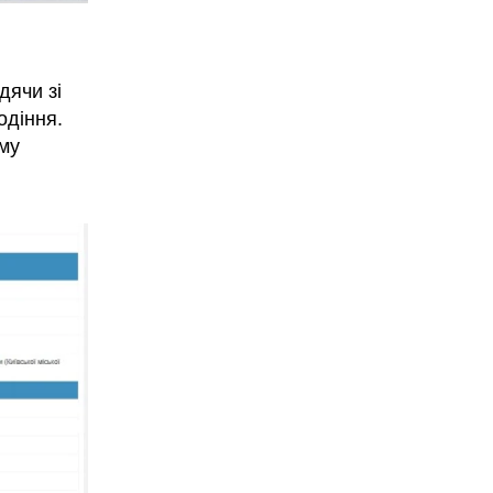
дячи зі
одіння.
му