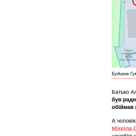
Будинок Гу
Батько Ал
був радн
обіймав 
А чолові
Міхеіла 