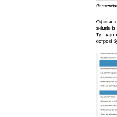
Як виглядає
Офіційно 
знімків і
Тут варт
острові 