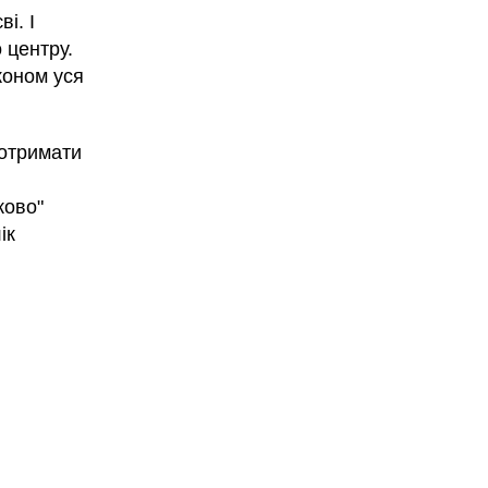
і. І
 центру.
коном уся
 отримати
ково"
ік