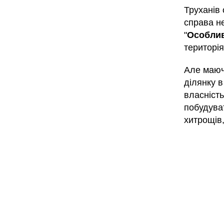
Труханів 
справа не
"
Особлив
територі
Але маюч
ділянку 
власність
побудува
хитрощів,