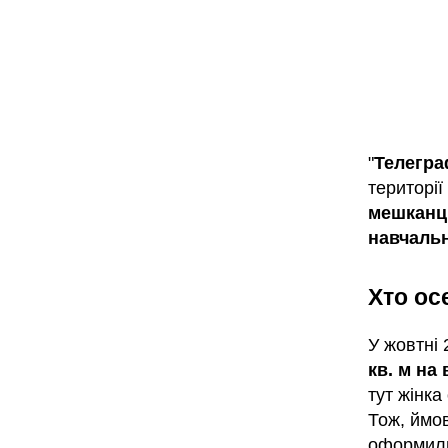
"
Телегр
території
мешканці
навчальн
Хто ос
У жовтні
кв. м на
тут жінка
Тож, ймов
оформил