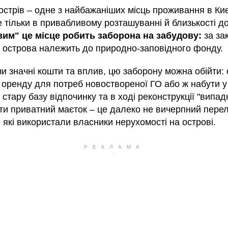
острів – одне з найбажаніших місць проживання в Києв
 тільки в привабливому розташуванні й близькості до
им" це місце робить заборона на забудову:
за за
я острова належить до природно-заповідного фонду.
и значні кошти та вплив, цю заборону можна обійти:
в оренду для потреб новоствореної ГО або ж набути у
 стару базу відпочинку та в ході реконструкції "випад
ти приватний маєток – це далеко не вичерпний перел
 які використали власники нерухомості на острові.