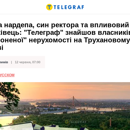
 нардепа, син ректора та впливовий
івець: "Телеграф" знайшов власникі
оненої" нерухомості на Трухановому
і
лимів
12 червня, 07:00
ації
РУССКОМ