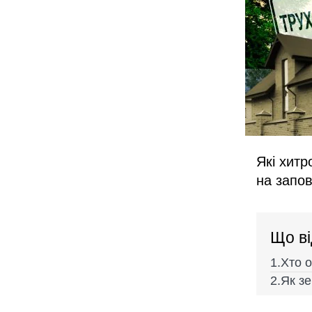
Які хит
на запов
Що ві
Хто о
Як з