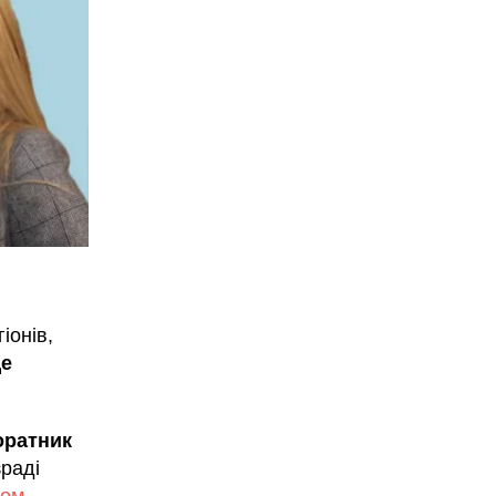
іонів,
ще
оратник
раді