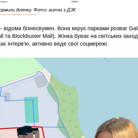
ормили ділянку. Фото: витяг з ДЗК
 відома бізнесвумен. Вона керує парками розваг Gal
ll та Blockbuster Mall). Жінка буває на світських заход
ає інтерв'ю, активно веде свої соцмережі.