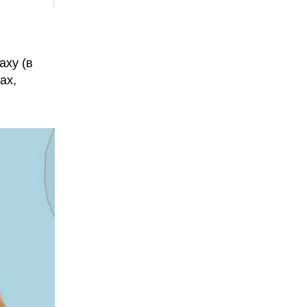
axy (в
ах,