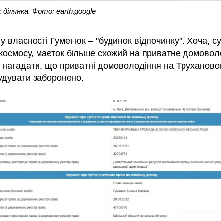
 ділянка. Фото: earth.google
у власності Гуменюк – "будинок відпочинку". Хоча, су
з космосу, маєток більше схожий на приватне домовол
о нагадати, що приватні домоволодіння на Труханово
будувати заборонено.