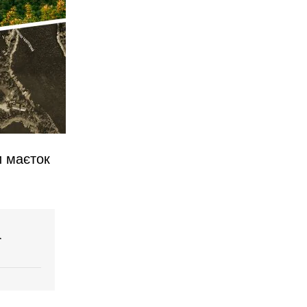
и маєток
а