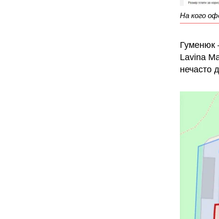
На кого оф
Гуменюк –
Lavina Ma
нечасто д