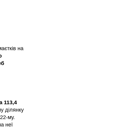
аєтків на
о
еб
 113,4
у ділянку
22-му.
на неї