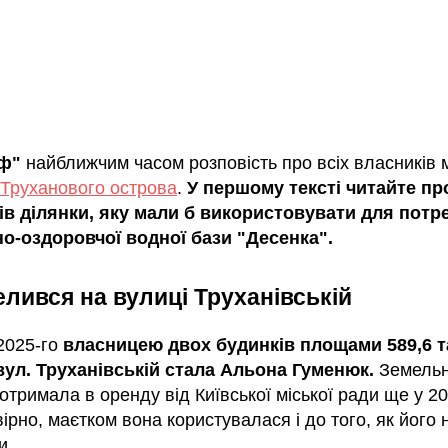
аф"
найближчим часом розповість про всіх власників м
Труханового острова
.
У першому тексті читайте пр
в ділянки, яку мали б використовувати для потр
о-оздоровчої водної бази "Десенка".
елився на вулиці Труханівській
 2025-го
власницею двох будинків площами 589,6 та
 вул. Труханівській стала Альона Гуменюк.
Земельн
 отримала в оренду від Київської міської ради ще у 20
ірно, маєтком вона користувалася і до того, як його 
и.