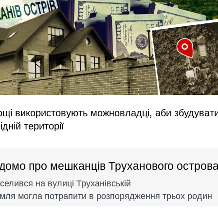
рощі використовують можновладці, аби збудуват
ідній території
домо про мешканців Труханового остров
селився на вулиці Труханівській
емля могла потрапити в розпорядження трьох родин