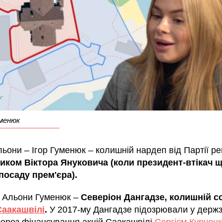
менюк
ьони – Ігор Гуменюк – колишній нардеп від Партії рег
иком Віктора Януковича (коли президент-втікач 
посаду прем'єра).
к Альони Гуменюк –
Северіон Дангадзе, колишній с
Саакашвілі
.
У 2017-му Дангадзе підозрювали у держз