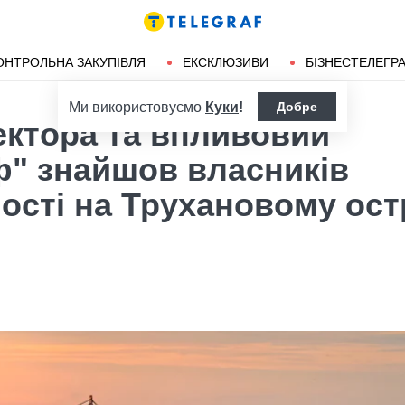
ендліз
Херсон
ОНТРОЛЬНА ЗАКУПІВЛЯ
ЕКСКЛЮЗИВИ
БІЗНЕСТЕЛЕГР
Ми використовуємо
Куки
!
Добре
ектора та впливовий
ф" знайшов власників
ості на Трухановому ост