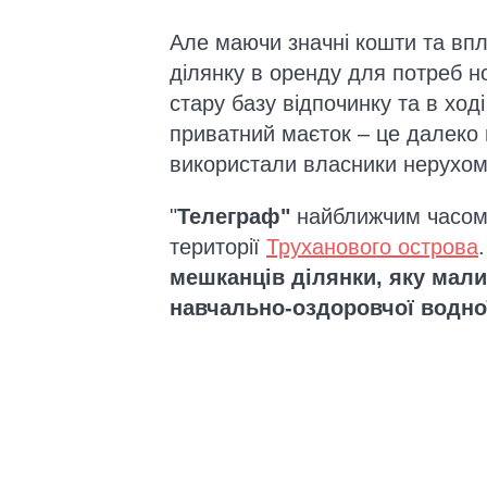
Але маючи значні кошти та впл
ділянку в оренду для потреб н
стару базу відпочинку та в ход
приватний маєток – це далеко 
використали власники нерухомо
"
Телеграф"
найближчим часом 
території
Труханового острова
мешканців ділянки, яку мал
навчально-оздоровчої водної