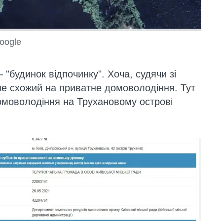
google
 "будинок відпочинку". Хоча, судячи зі
ьше схожий на приватне домоволодіння. Тут
омоволодіння на Трухановому острові