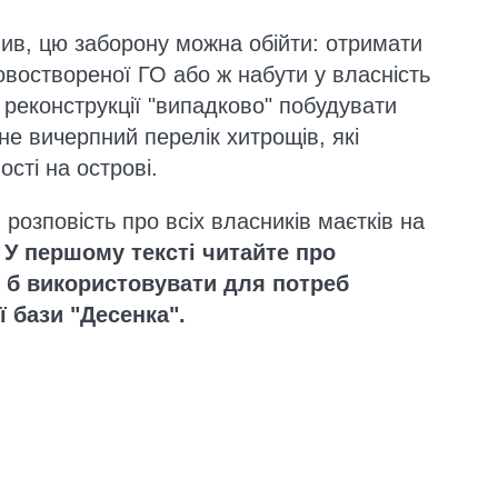
ив, цю заборону можна обійти: отримати
овоствореної ГО або ж набути у власність
і реконструкції "випадково" побудувати
не вичерпний перелік хитрощів, які
сті на острові.
розповість про всіх власників маєтків на
.
У першому тексті читайте про
и б використовувати для потреб
 бази "Десенка".