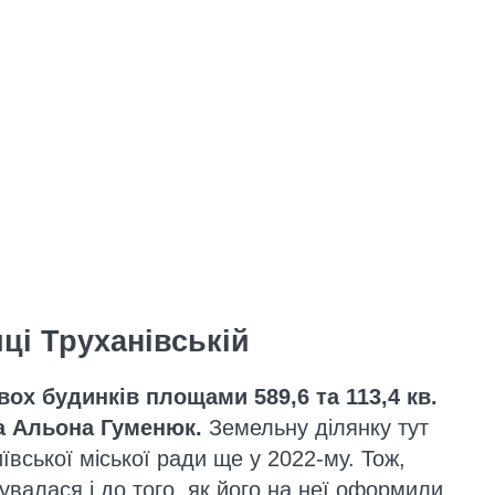
ці Труханівській
ох будинків площами 589,6 та 113,4 кв.
ла Альона Гуменюк.
Земельну ділянку тут
ївської міської ради ще у 2022-му. Тож,
валася і до того, як його на неї оформили.