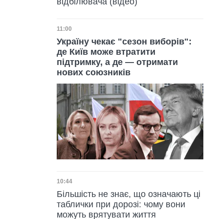
відбілювача (відео)
Дата публікації
11:00
Україну чекає "сезон виборів":
де Київ може втратити
підтримку, а де — отримати
нових союзників
Дата публікації
10:44
Більшість не знає, що означають ці
таблички при дорозі: чому вони
можуть врятувати життя