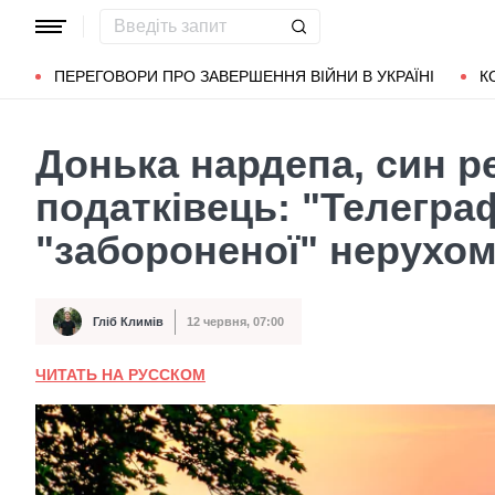
Популярні запити
Маріуполь
Донбас
Зеленський
Л
ПЕРЕГОВОРИ ПРО ЗАВЕРШЕННЯ ВІЙНИ В УКРАЇНІ
К
Донька нардепа, син р
податківець: "Телегра
"забороненої" нерухом
Гліб Климів
12 червня, 07:00
Автор
Дата публікації
ЧИТАТЬ НА РУССКОМ