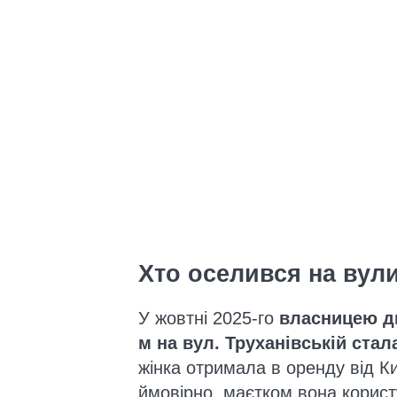
Хто оселився на вули
У жовтні 2025-го
власницею дв
м на вул. Труханівській ста
жінка отримала в оренду від Ки
ймовірно, маєтком вона користу