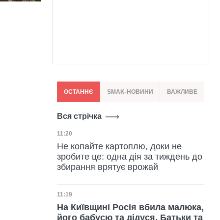
ОСТАННЄ
SMAK-НОВИНИ
ВАЖЛИВЕ
Вся стрічка
Дата публікації
11:20
Не копайте картоплю, доки не
зробите це: одна дія за тиждень до
збирання врятує врожай
Дата публікації
11:19
На Київщині Росія вбила малюка,
його бабусю та дідуся. Батьки та