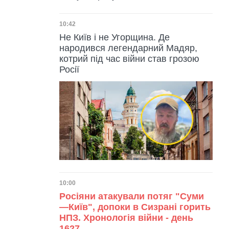
Дата публікації
10:42
Не Київ і не Угорщина. Де
народився легендарний Мадяр,
котрий під час війни став грозою
Росії
Дата публікації
10:00
Росіяни атакували потяг "Суми
—Київ", допоки в Сизрані горить
НПЗ. Хронологія війни - день
1627