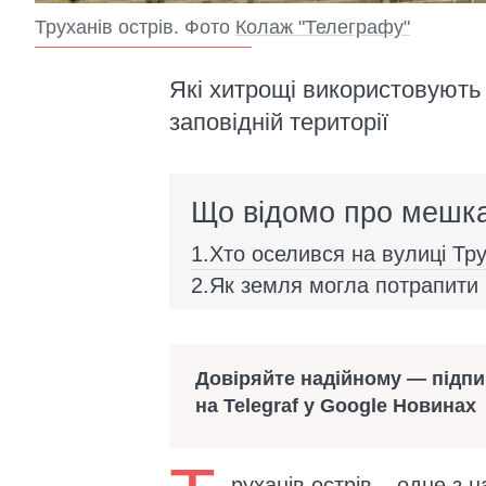
Труханів острів. Фото
Колаж "Телеграфу"
Які хитрощі використовують
заповідній території
Що відомо про мешка
Хто оселився на вулиці Тру
Як земля могла потрапити
Довіряйте надійному — підп
на Telegraf у Google Новинах
руханів острів – одне з 