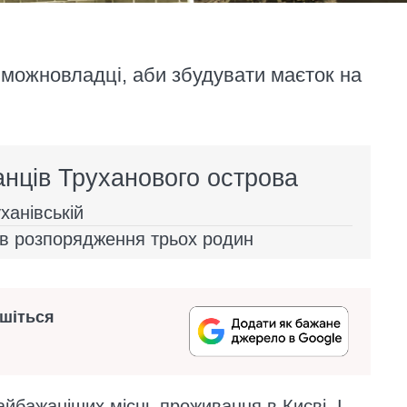
 можновладці, аби збудувати маєток на
нців Труханового острова
ханівській
 в розпорядження трьох родин
ишіться
найбажаніших місць проживання в Києві. І