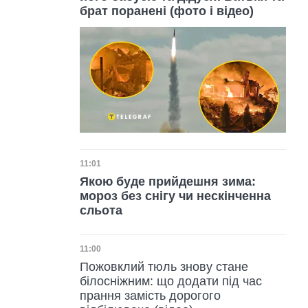
брат поранені (фото і відео)
Дата публікації
11:01
Якою буде прийдешня зима:
мороз без снігу чи нескінченна
сльота
Дата публікації
11:00
Пожовклий тюль знову стане
білосніжним: що додати під час
прання замість дорогого