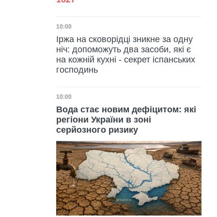
Дата публікації
10:00
Іржа на сковорідці зникне за одну
ніч: допоможуть два засоби, які є
на кожній кухні - секрет іспанських
господинь
Дата публікації
10:00
Вода стає новим дефіцитом: які
регіони України в зоні
серйозного ризику