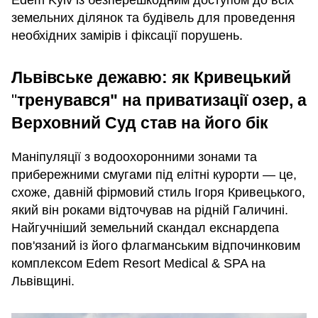
земельних ділянок та будівель для проведення
необхідних замірів і фіксації порушень.
Львівське дежавю: як Кривецький
"
тренувався" на приватизації озер, а
Верховний Суд став на його бік
Маніпуляції з водоохоронними зонами та
прибережними смугами під елітні курорти — це,
схоже, давній фірмовий стиль Ігоря Кривецького,
який він роками відточував на рідній Галичині.
Найгучніший земельний скандал екснардепа
пов'язаний із його флагманським відпочинковим
комплексом Edem Resort Medical & SPA на
Львівщині.