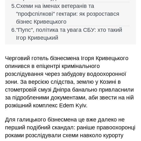
Схеми на іменах ветеранів та
"профспілкові" гектари: як розростався
бізнес Кривецького
"Пупс", політика та увага СБУ: хто такий
Ігор Кривецький
Черговий готель бізнесмена Ігоря Кривецького
опинився в епіцентрі кримінального
розслідування через забудову водоохоронної
зони. За версією слідства, землю у Козині в
стометровій смузі Дніпра банально привласнили
за підробленими документами, аби звести на ній
розкішний комплекс Edem Kyiv.
Для галицького бізнесмена це вже далеко не
перший подібний скандал: раніше правоохоронці
роками розслідували схеми навколо курорту