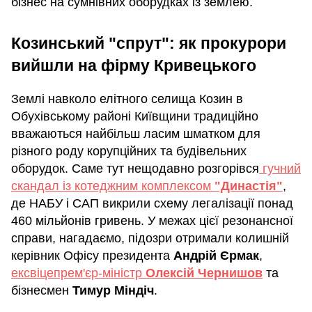
бізнес на сумнівних оборудках із землею.
Козинський "спрут": як прокурори
вийшли на фірму Кривецького
Землі навколо елітного селища Козин в
Обухівському районі Київщини традиційно
вважаються найбільш ласим шматком для
різного роду корупційних та будівельних
оборудок. Саме тут нещодавно розгорівся
гучний
скандал із котеджним комплексом
"Династія"
,
де НАБУ і САП викрили схему легалізації понад
460 мільйонів гривень. У межах цієї резонансної
справи, нагадаємо, підозри отримали колишній
керівник Офісу президента
Андрій Єрмак
,
ексвіцепрем'єр-міністр
Олексій Чернишов
та
бізнесмен
Тимур Міндіч
.