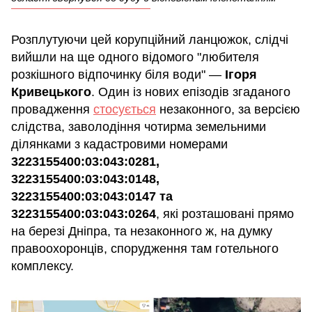
Розплутуючи цей корупційний ланцюжок, слідчі
вийшли на ще одного відомого "любителя
розкішного відпочинку біля води" —
Ігоря
Кривецького
. Один із нових епізодів згаданого
провадження
стосується
незаконного, за версією
слідства, заволодіння чотирма земельними
ділянками з кадастровими номерами
3223155400:03:043:0281,
3223155400:03:043:0148,
3223155400:03:043:0147 та
3223155400:03:043:0264
, які розташовані прямо
на березі Дніпра, та незаконного ж, на думку
правоохоронців, спорудження там готельного
комплексу.