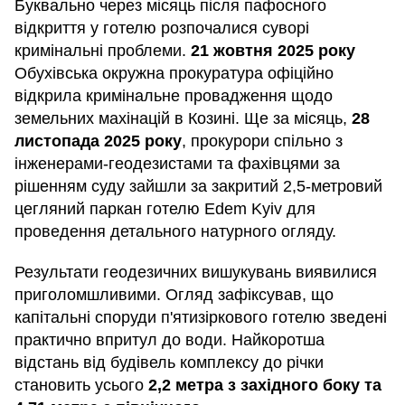
Буквально через місяць після пафосного
відкриття у готелю розпочалися суворі
кримінальні проблеми.
21 жовтня 2025 року
Обухівська окружна прокуратура офіційно
відкрила кримінальне провадження щодо
земельних махінацій в Козині. Ще за місяць,
28
листопада 2025 року
, прокурори спільно з
інженерами-геодезистами та фахівцями за
рішенням суду зайшли за закритий 2,5-метровий
цегляний паркан готелю Edem Kyiv для
проведення детального натурного огляду.
Результати геодезичних вишукувань виявилися
приголомшливими. Огляд зафіксував, що
капітальні споруди п'ятизіркового готелю зведені
практично впритул до води. Найкоротша
відстань від будівель комплексу до річки
становить усього
2,2 метра з західного боку та