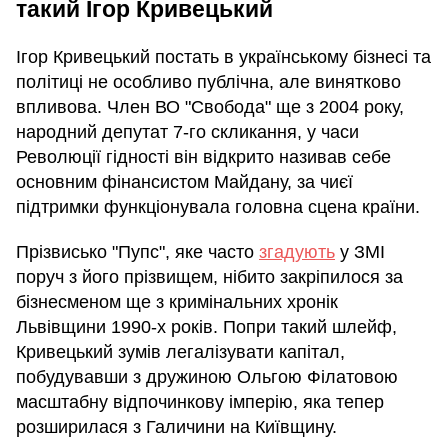
такий Ігор Кривецький
Ігор Кривецький постать в українському бізнесі та
політиці не особливо публічна, але винятково
впливова. Член ВО "Свобода" ще з 2004 року,
народний депутат 7-го скликання, у часи
Революції гідності він відкрито називав себе
основним фінансистом Майдану, за чиєї
підтримки функціонувала головна сцена країни.
Прізвисько "Пупс", яке часто
згадують
у ЗМІ
поруч з його прізвищем, нібито закріпилося за
бізнесменом ще з кримінальних хронік
Львівщини 1990-х років. Попри такий шлейф,
Кривецький зумів легалізувати капітал,
побудувавши з дружиною Ольгою Філатовою
масштабну відпочинкову імперію, яка тепер
розширилася з Галичини на Київщину.