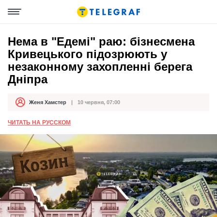
Нема в "Едемі" раю: бізнесмена
Кривецького підозрюють у
незаконному захопленні берега
Дніпра
Женя Хамстер
10 червня, 07:00
Автор
Дата публікації
ЧИТАТЬ НА РУССКОМ