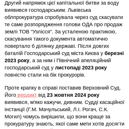
Другий напрямок цієї капітальної битви за воду
виявився господарським. Львівська
облпрокуратура спробувала через суд скасувати
те саме розпорядження голови ОДА про продаж
землі ТОВ "Узлісся". За усталеною практикою,
скасування такого документа автоматично
повертало б ділянку державі. Після довгих
баталій Господарський суд міста Києва у
березні
2023 року
, а за ним і Північний апеляційний
господарський суд у
листопаді 2023 року
повністю стали на бік прокурорів.
Проте крапку в справі поставив Верховний Суд.
Його
вердикт
від
23 жовтня 2024 року
виявився, м'яко кажучи, дивним. Судді касаційної
інстанції (Г.М. Мачульський, Л.І. Рогач, С.К.
Могил) чомусь вирішили, що вони краще за
прокуратуру знають, якої саме мети хотів досягти