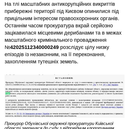
На тлі масштабних антикорупційних викриттів
прибережні території під Києвом опинилися під
прицільним інтересом правоохоронних органів.
Останнім часом прокуратура вкрай серйозно
зацікавилася місцевими дерибанами та в межах
масштабного кримінального провадження
№
42025112340000249
розслідує цілу низку
епізодів із незаконним, на її переконання,
захопленням тутешніх земель.
Прокурор Обухівської окружної прокуратури Київської
області звернувся до суду з відповідним клопотанням