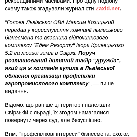
рекреаційними масивами. Про одну подібну
схему також згадували журналісти
Zaxid.net
.
"
Голова Львівської ОВА Максим Козицький
передав у користування компанії львівського
бізнесмена та власника відпочинкового
комплексу "Едем Резорту" Ігоря Кривецького
5,2 га лісової землі в Свіржі.
Поруч
розташований дитячий табір "Дружба",
який ця ж компанія купила в Львівської
обласної організації профспілки
агропромислового комплексу
", — пише
видання.
Відомо, що раніше ці території належали
Свірзькій сільраді, їх згодом намагалися
повернути через суд, але безуспішно.
Втім, "профспілкові інтереси" бізнесмена, схоже,