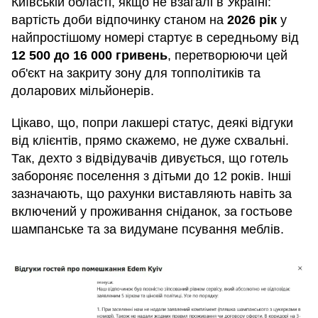
Київській області, якщо не взагалі в Україні:
вартість доби відпочинку станом на
2026 рік
у
найпростішому номері стартує в середньому від
12 500 до 16 000 гривень
, перетворюючи цей
об'єкт на закриту зону для топполітиків та
доларових мільйонерів.
Цікаво, що, попри лакшері статус, деякі відгуки
від клієнтів, прямо скажемо, не дуже схвальні.
Так, дехто з відвідувачів дивується, що готель
забороняє поселення з дітьми до 12 років. Інші
зазначають, що рахунки виставляють навіть за
включений у проживання сніданок, за гостьове
шампанське та за видумане псування меблів.