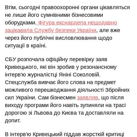
Втім, сьогодні правоохоронні органи цікавляться
не лише його сумнівними бізнесовими
оборудками.
Фігура екснардепа нещодавно
зацікавила Службу безпеки України
, але вже
через його публічні висловлювання щодо
ситуації в країні.
СБУ розпочала офіційну перевірку заяв
Кривецького, які він зробив у резонансному
інтерв'ю журналістці Яніні Соколовій.
Спецслужба вивчає його слова на предмет
можливого перешкоджання діяльності Збройних
сил України. Сам бізнесмен
заявляв
, що після
виходу програми його навіть зупиняли на трасі
дорогою зі Львова до Києва та доставляли на
допит.
В інтерв'ю Кривецький піддав жорсткій критиці