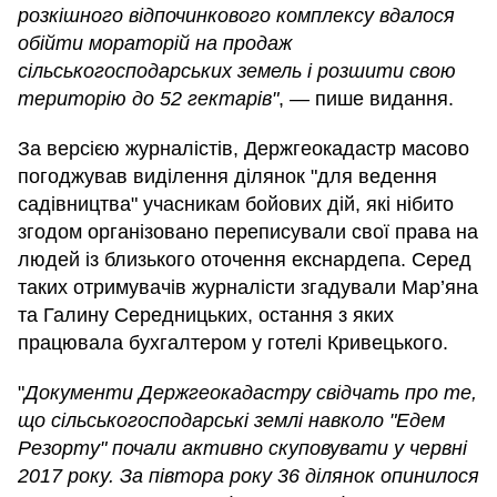
розкішного відпочинкового комплексу вдалося
обійти мораторій на продаж
сільськогосподарських земель і розшити свою
територію до 52 гектарів"
, — пише видання.
За версією журналістів, Держгеокадастр масово
погоджував виділення ділянок "для ведення
садівництва" учасникам бойових дій, які нібито
згодом організовано переписували свої права на
людей із близького оточення екснардепа. Серед
таких отримувачів журналісти згадували Мар’яна
та Галину Середницьких, остання з яких
працювала бухгалтером у готелі Кривецького.
"
Документи Держгеокадастру свідчать про те,
що сільськогосподарські землі навколо "Едем
Резорту" почали активно скуповувати у червні
2017 року. За півтора року 36 ділянок опинилося