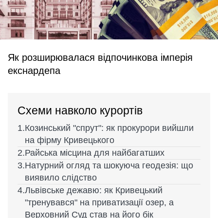
Як розширювалася відпочинкова імперія
екснардепа
Схеми навколо курортів
Козинський "спрут": як прокурори вийшли
на фірму Кривецького
Райська місцина для найбагатших
Натурний огляд та шокуюча геодезія: що
виявило слідство
Львівське дежавю: як Кривецький
"тренувався" на приватизації озер, а
Верховний Суд став на його бік