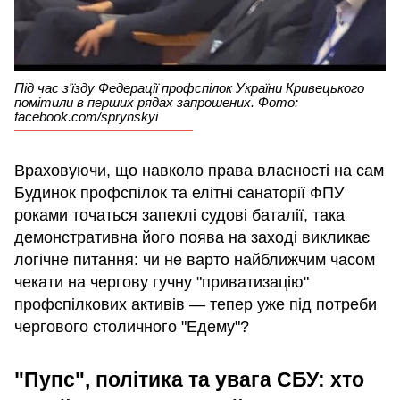
Під час з'їзду Федерації профспілок України Кривецького
помітили в перших рядах запрошених. Фото:
facebook.com/sprynskyi
Враховуючи, що навколо права власності на сам
Будинок профспілок та елітні санаторії ФПУ
роками точаться запеклі судові баталії, така
демонстративна його поява на заході викликає
логічне питання: чи не варто найближчим часом
чекати на чергову гучну "приватизацію"
профспілкових активів — тепер уже під потреби
чергового столичного "Едему"?
"Пупс", політика та увага СБУ: хто