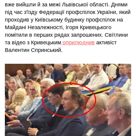
вже вийшли й за межі Львівської області. Днями
під час з'їзду Федерації профспілок України, який
проходив у Київському будинку профспілок на
Майдані Незалежності, Ігоря Кривецького
помітили в перших рядах запрошених. Світлини
та відео з Кривецьким
оприлюднив
активіст
Валентин Спринський.