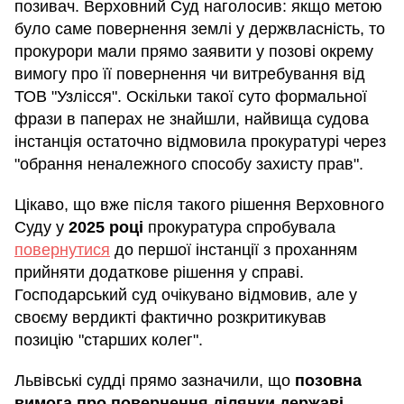
позивач. Верховний Суд наголосив: якщо метою
було саме повернення землі у держвласність, то
прокурори мали прямо заявити у позові окрему
вимогу про її повернення чи витребування від
ТОВ "Узлісся". Оскільки такої суто формальної
фрази в паперах не знайшли, найвища судова
інстанція остаточно відмовила прокуратурі через
"обрання неналежного способу захисту прав".
Цікаво, що вже після такого рішення Верховного
Суду у
2025 році
прокуратура спробувала
повернутися
до першої інстанції з проханням
прийняти додаткове рішення у справі.
Господарський суд очікувано відмовив, але у
своєму вердикті фактично розкритикував
позицію "старших колег".
Львівські судді прямо зазначили, що
позовна
вимога про повернення ділянки державі