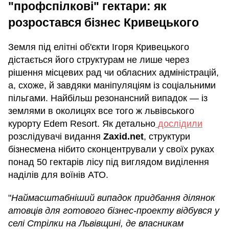
"профспілкові" гектари: як
розростався бізнес Кривецького
Земля під елітні об'єкти Ігоря Кривецького
дістається його структурам не лише через
рішення місцевих рад чи обласних адміністрацій,
а, схоже, й завдяки маніпуляціям із соціальними
пільгами. Найбільш резонансний випадок — із
землями в околицях все того ж львівського
курорту Edem Resort. Як детально
дослідили
розслідувачі видання
Zaxid.net
, структури
бізнесмена нібито сконцентрували у своїх руках
понад 50 гектарів лісу під виглядом виділення
наділів для воїнів АТО.
"
Наймасштабніший випадок придбання ділянок
атовців для готового бізнес-проекту відбувся у
селі Стрілки на Львівщині, де власникам