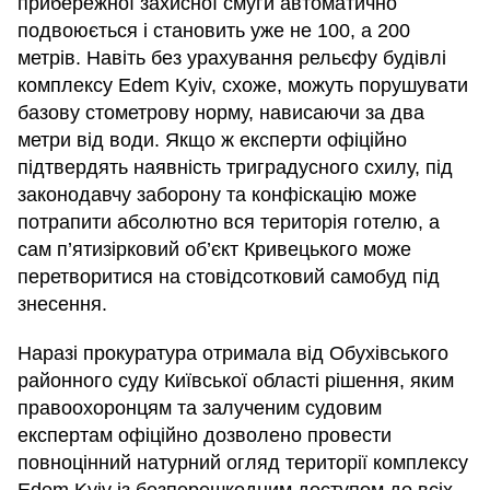
прибережної захисної смуги автоматично
подвоюється і становить уже не 100, а 200
метрів. Навіть без урахування рельєфу будівлі
комплексу Edem Kyiv, схоже, можуть порушувати
базову стометрову норму, нависаючи за два
метри від води. Якщо ж експерти офіційно
підтвердять наявність триградусного схилу, під
законодавчу заборону та конфіскацію може
потрапити абсолютно вся територія готелю, а
сам п’ятизірковий об’єкт Кривецького може
перетворитися на стовідсотковий самобуд під
знесення.
Наразі прокуратура отримала від Обухівського
районного суду Київської області рішення, яким
правоохоронцям та залученим судовим
експертам офіційно дозволено провести
повноцінний натурний огляд території комплексу
Edem Kyiv із безперешкодним доступом до всіх