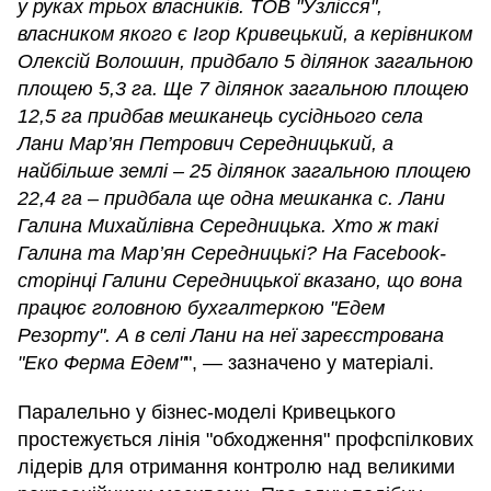
у руках трьох власників. ТОВ "Узлісся",
власником якого є Ігор Кривецький, а керівником
Олексій Волошин, придбало 5 ділянок загальною
площею 5,3 га. Ще 7 ділянок загальною площею
12,5 га придбав мешканець сусіднього села
Лани Мар’ян Петрович Середницький, а
найбільше землі – 25 ділянок загальною площею
22,4 га – придбала ще одна мешканка с. Лани
Галина Михайлівна Середницька. Хто ж такі
Галина та Мар’ян Середницькі? На Facebook-
сторінці Галини Середницької вказано, що вона
працює головною бухгалтеркою "Едем
Резорту". А в селі Лани на неї зареєстрована
"Еко Ферма Едем"
", — зазначено у матеріалі.
Паралельно у бізнес-моделі Кривецького
простежується лінія "обходження" профспілкових
лідерів для отримання контролю над великими