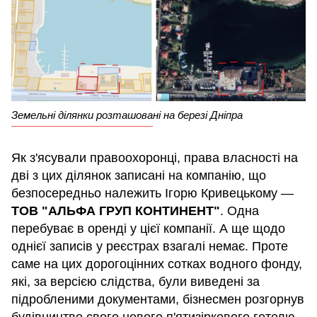
Земельні ділянки розташовані на березі Дніпра
Як з'ясували правоохоронці, права власності на
дві з цих ділянок записані на компанію, що
безпосередньо належить Ігорю Кривецькому —
ТОВ "АЛЬФА ГРУП КОНТИНЕНТ"
. Одна
перебуває в оренді у цієї компанії. А ще щодо
однієї записів у реєстрах взагалі немає. Проте
саме на цих дорогоцінних сотках водного фонду,
які, за версією слідства, були виведені за
підробленими документами, бізнесмен розгорнув
будівництво свого нового п'ятизіркового готелю