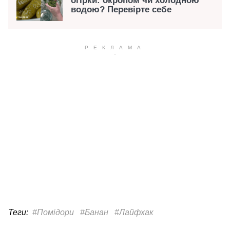
огірки: окропом чи холодною
водою? Перевірте себе
Теги:
#Помідори
#Банан
#Лайфхак