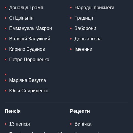
Дональд Трамп
Народні прикмети
Сі Цзіньпін
Традиції
Еммануель Макрон
Заборони
Валерій Залужний
День ангела
Кирило Буданов
Іменини
Петро Порошенко
Мар'яна Безугла
Юлія Свириденко
Пенсія
Рецепти
13 пенсія
Випічка