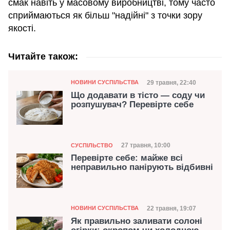
смак навіть у масовому виробництві, тому часто
сприймаються як більш "надійні" з точки зору
якості.
Читайте також:
Категорія
Дата публікації
29 травня, 22:40
НОВИНИ СУСПІЛЬСТВА
Що додавати в тісто — соду чи
розпушувач? Перевірте себе
Категорія
Дата публікації
27 травня, 10:00
СУСПІЛЬСТВО
Перевірте себе: майже всі
неправильно панірують відбивні
Категорія
Дата публікації
22 травня, 19:07
НОВИНИ СУСПІЛЬСТВА
Як правильно заливати солоні