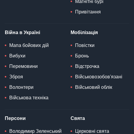
Магнітні бурі
Привітання
Війна в Україні
Мобілізація
Мапа бойових дій
Повістки
Вибухи
Бронь
Перемовини
Відстрочка
Зброя
Військовозобов'язані
Волонтери
Військовий облік
Військова техніка
Персони
Свята
Володимир Зеленський
Церковні свята