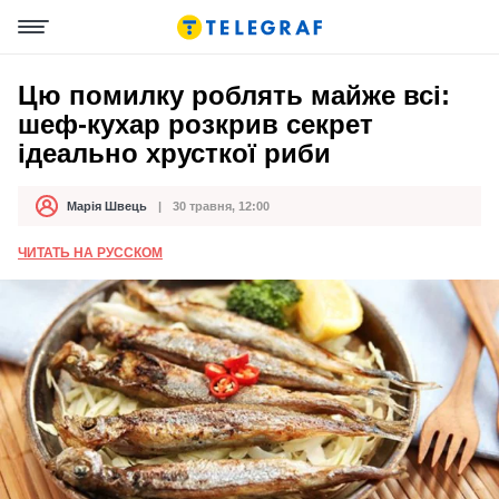
Цю помилку роблять майже всі:
шеф-кухар розкрив секрет
ідеально хрусткої риби
Марія Швець
30 травня, 12:00
Автор
Дата публікації
ЧИТАТЬ НА РУССКОМ