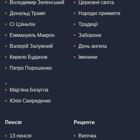
Володимир Зеленський
Церковні свята
Дональд Трамп
Народні прикмети
Сі Цзіньпін
Традиції
Еммануель Макрон
Заборони
Валерій Залужний
День ангела
Кирило Буданов
Іменини
Петро Порошенко
Мар'яна Безугла
Юлія Свириденко
Пенсія
Рецепти
13 пенсія
Випічка