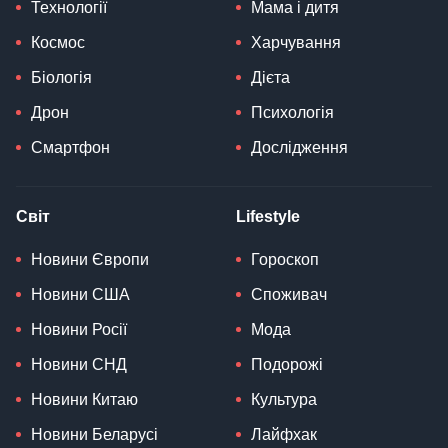
Технології
Мама і дитя
Космос
Харчування
Біологія
Дієта
Дрон
Психологія
Смартфон
Дослідження
Світ
Lifestyle
Новини Європи
Гороскоп
Новини США
Споживач
Новини Росії
Мода
Новини СНД
Подорожі
Новини Китаю
Культура
Новини Беларусі
Лайфхак