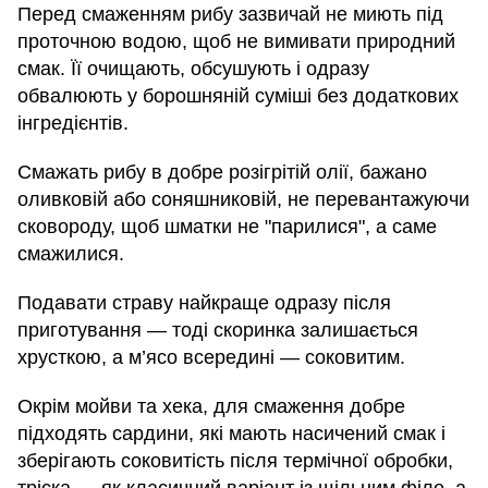
Перед смаженням рибу зазвичай не миють під
проточною водою, щоб не вимивати природний
смак. Її очищають, обсушують і одразу
обвалюють у борошняній суміші без додаткових
інгредієнтів.
Смажать рибу в добре розігрітій олії, бажано
оливковій або соняшниковій, не перевантажуючи
сковороду, щоб шматки не "парилися", а саме
смажилися.
Подавати страву найкраще одразу після
приготування — тоді скоринка залишається
хрусткою, а м’ясо всередині — соковитим.
Окрім мойви та хека, для смаження добре
підходять сардини, які мають насичений смак і
зберігають соковитість після термічної обробки,