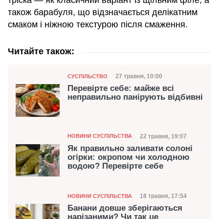
тріска — як класичний варіант із щільним філе, а
також барабуля, що відзначається делікатним
смаком і ніжною текстурою після смаження.
Читайте також:
Категорія
Дата публікації
27 травня, 10:00
СУСПІЛЬСТВО
Перевірте себе: майже всі
неправильно панірують відбивні
Категорія
Дата публікації
22 травня, 19:07
НОВИНИ СУСПІЛЬСТВА
Як правильно заливати солоні
огірки: окропом чи холодною
водою? Перевірте себе
Категорія
Дата публікації
18 травня, 17:54
НОВИНИ СУСПІЛЬСТВА
Банани довше зберігаються
нарізаними? Чи так це