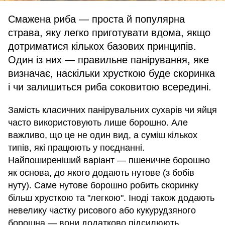
Смажена риба — проста й популярна
страва, яку легко приготувати вдома, якщо
дотриматися кількох базових принципів.
Один із них — правильне панірування, яке
визначає, наскільки хрусткою буде скоринка
і чи залишиться риба соковитою всередині.
Замість класичних панірувальних сухарів чи яйця
часто використовують лише борошно. Але
важливо, що це не один вид, а суміш кількох
типів, які працюють у поєднанні.
Найпоширеніший варіант — пшеничне борошно
як основа, до якого додають нутове (з бобів
нуту). Саме нутове борошно робить скоринку
більш хрусткою та "легкою". Іноді також додають
невелику частку рисового або кукурудзяного
борошна — вони додатково підсилюють