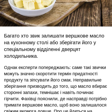
Багато хто звик залишати вершкове масло
на кухонному столі або зберігати його у
спеціальному відділенні дверцят
холодильника.
Однак експерти попереджають: саме такі звички
можуть значно скоротити термін придатності
продукту та зіпсувати його смак. Неправильне
зберігання призводить до того, що масло вбирає
сторонні запахи, темнішає і навіть починає
гірчити. Фахівці пояснили, де насправді потрібно
тримати вершкове масло, щоб воно залишалося
свіжим якомога довше. Про це йдеться на