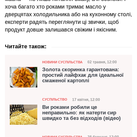
хоча багато хто роками тримає масло у
дверцятах холодильника або на кухонному столі,
експерти радять переглянути ці звички, щоб
продукт довше залишався свіжим і якісним.
Читайте також:
Категорія
Дата публікації
02 травня, 12:00
НОВИНИ СУСПІЛЬСТВА
Золота скоринка гарантована:
простий лайфхак для ідеальної
смаженої картоплі
Категорія
Дата публікації
17 квітня, 12:00
СУСПІЛЬСТВО
Ви роками робили це
неправильно: як натерти сир
швидко та без відходів (відео)
Категорія
НОВИНИ СУСПІЛЬСТВА