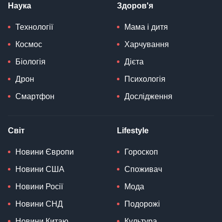
Наука
Здоров'я
Технології
Мама і дитя
Космос
Харчування
Біологія
Дієта
Дрон
Психологія
Смартфон
Дослідження
Світ
Lifestyle
Новини Європи
Гороскоп
Новини США
Споживач
Новини Росії
Мода
Новини СНД
Подорожі
Новини Китаю
Культура