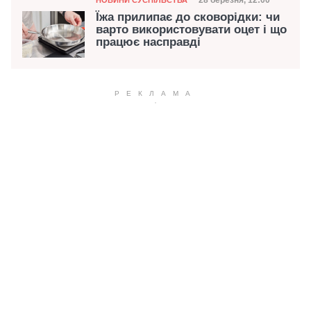
Дата публікації
28 березня, 12:00
Їжа прилипає до сковорідки: чи
варто використовувати оцет і що
працює насправді