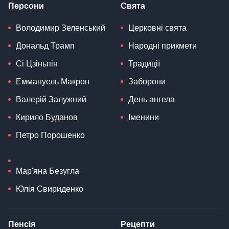
Персони
Свята
Володимир Зеленський
Церковні свята
Дональд Трамп
Народні прикмети
Сі Цзіньпін
Традиції
Еммануель Макрон
Заборони
Валерій Залужний
День ангела
Кирило Буданов
Іменини
Петро Порошенко
Мар'яна Безугла
Юлія Свириденко
Пенсія
Рецепти