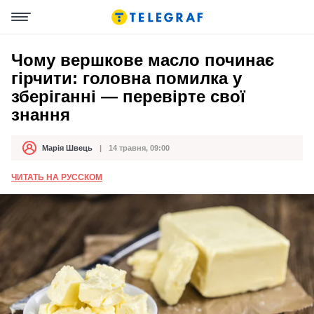
Чому вершкове масло починає
гірчити: головна помилка у
зберіганні — перевірте свої
знання
Марія Швець
14 травня, 09:00
Автор
Дата публікації
ЧИТАТЬ НА РУССКОМ